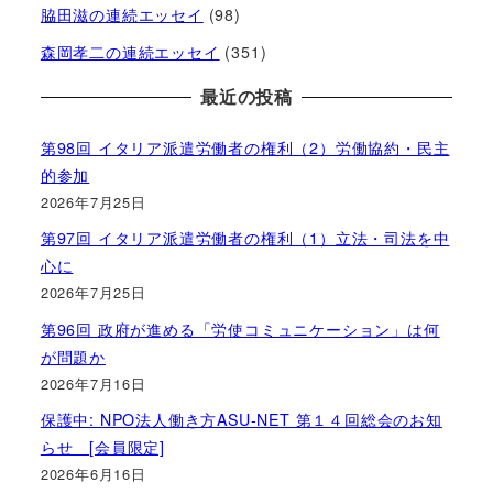
脇田滋の連続エッセイ
(98)
森岡孝二の連続エッセイ
(351)
最近の投稿
第98回 イタリア派遣労働者の権利（2）労働協約・民主
的参加
2026年7月25日
第97回 イタリア派遣労働者の権利（1）立法・司法を中
心に
2026年7月25日
第96回 政府が進める「労使コミュニケーション」は何
が問題か
2026年7月16日
保護中: NPO法人働き方ASU-NET 第１４回総会のお知
らせ [会員限定]
2026年6月16日