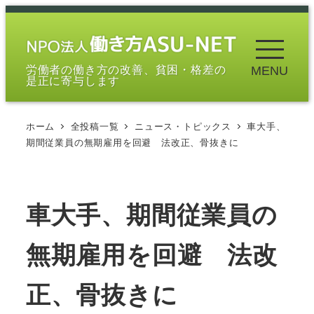
メ
イ
ン
労働者の働き方の改善、貧困・格差の
MENU
コ
是正に寄与します
ン
テ
ホーム
全投稿一覧
ニュース・トピックス
車大手、
ン
期間従業員の無期雇用を回避 法改正、骨抜きに
ツ
へ
移
車大手、期間従業員の
動
無期雇用を回避 法改
正、骨抜きに