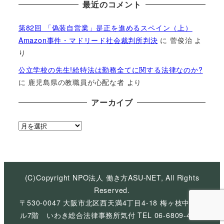
最近のコメント
第82回 「偽装自営業」是正を進めるスペイン（上）
Amazon事件・マドリード社会裁判所判決
に
菅俊治
よ
り
公立学校の先生!給特法は勤務全てに関する法律なのか?
に
鹿児島県の教職員が心配な者
より
アーカイブ
ア
ー
カ
イ
ブ
(C)Copyright NPO法人 働き方ASU-NET, All Rights
Reserved.
〒530-0047 大阪市北区西天満4丁目4-18 梅ヶ枝中央ビ
ル7階 いわき総合法律事務所気付 TEL 06-6809-4926