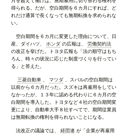
月を超えて働けば、無期雇用に切り替わる権利を
得られる。だが、空白期間を６カ月にすれば、ど
れだけ通算で長くなっても無期転換を求められな
い。
空白期間を６カ月に変更した理由について、日
産、ダイハツ、
ホンダ
の広報は、
労働契約法
の改正を挙げた。トヨタ広報も「法の順守はもち
ろん、時々の状況に応じた制度づくりを行ってい
る」と答えた。
三菱自動車
、
マツダ
、スバルの空白期間は
以前から６カ月だった。スズキは再雇用をしてい
なかったが、１３年に認める代わりに６カ月の空
白期間を導入した。トヨタなど４社の空白期間変
更により、自動車大手８社すべてで、期間従業員
は無期転換の権利を得られないことになる。
法改正の議論では、
経団連
が「企業が再雇用