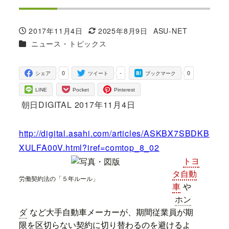
2017年11月4日
2025年8月9日
ASU-NET
投稿日
更新日
著
カテゴリー
ニュース・トピックス
者
0
-
0
シェア
ツイート
ブックマーク
LINE
Pocket
Pinterest
朝日DIGITAL 2017年11月4日
http://digital.asahi.com/articles/ASKBX7SBDKB
XULFA00V.html?iref=comtop_8_02
トヨ
タ自動
労働契約法の「５年ルール」
車
や
ホン
ダ
など大手自動車メーカーが、期間従業員が期
限を区切らない契約に切り替わるのを避けるよ