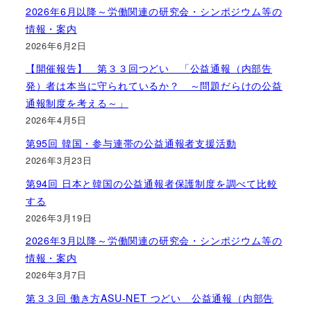
2026年6月以降～労働関連の研究会・シンポジウム等の
情報・案内
2026年6月2日
【開催報告】 第３３回つどい 「公益通報（内部告
発）者は本当に守られているか？ ～問題だらけの公益
通報制度を考える～」
2026年4月5日
第95回 韓国・参与連帯の公益通報者支援活動
2026年3月23日
第94回 日本と韓国の公益通報者保護制度を調べて比較
する
2026年3月19日
2026年3月以降～労働関連の研究会・シンポジウム等の
情報・案内
2026年3月7日
第３３回 働き方ASU-NET つどい 公益通報（内部告