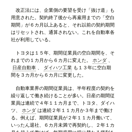
改正法には、企業側の要望を受け「抜け道」も
用意された。契約終了後から再雇用までの「空白
期間」が６カ月以上あると、それ以前の契約期間
はリセットされ、通算されない。これを自動車各
社が利用している。
トヨタは１５年、期間従業員の空白期間を、そ
れまでの１カ月から６カ月に変えた。
ホンダ
、
日産自動車
、
ダイハツ工業
も１３年に空白期
間を３カ月から６カ月に変更した。
自動車業界の期間従業員は、半年程度の契約を
繰り返して働き続けることが多い。日産の期間従
業員は連続で４年１１カ月まで、トヨタ、ダイハ
ツ、
ホンダ
は連続２年１１カ月か３年まで働け
る。例えば、期間従業員が２年１１カ月働いて、
いったん退社、６カ月未満で再契約し、２年１カ