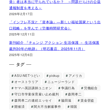
発）者は本当に守られているか？ ～問題だらけの公益
通報制度を考える～
2026年2月17日
「インフレ不況と『資本論』―新しい福祉国家という出
口戦略」を学んで（労働時間研究会）
2025年12月11日
新刊紹介 『チェンジ アクション 生活保護 － 生活保護
裁判30年の軌跡』（明石書店、2025年11月）
2025年12月6日
タグ
ASU-NETつどい
pickup
アメリカ
オーストラリア
ニュージーランド
ヤマハ英語講師ユニオン
争議行為
労働組合
守口市学童保育雇い止め裁判
森岡孝二
森岡孝二の連続エッセイ
脇田滋
賃金窃盗
開催済
関大不当解雇事件
韓国