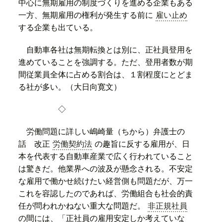
中心に無期雇用の制度づくりを進める企業もある
一方、無期雇用の権利が発生する前に
雇い止め
する企業も出ている。
自動車各社は無期転換とは別に、正社員登用を
進めていることを強調する。ただ、登用者数が期
間従業員全体に占める割合は、１割程度にとどま
る社が多い。（大日向寛文）
◇
労働問題に詳しい嶋崎量（ちから）弁護士の
話 改正
労働契約法
の趣旨に反する雇用が、日
本を代表する自動車産業で広く行われていること
は驚きだ。他業界への波及が懸念される。不安定
な雇用で働かせ続けたい経営側も問題だが、万一
これを容認したのであれば、労働組合も社会的責
任が問われかねない重大な問題だ。
非正規社員
の間には、「正社員の雇用安定しか考えていな