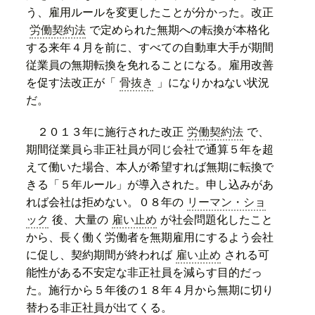
う、雇用ルールを変更したことが分かった。改正
労働契約法
で定められた無期への転換が本格化
する来年４月を前に、すべての自動車大手が期間
従業員の無期転換を免れることになる。雇用改善
を促す法改正が「
骨抜き
」になりかねない状況
だ。
２０１３年に施行された改正
労働契約法
で、
期間従業員ら非正社員が同じ会社で通算５年を超
えて働いた場合、本人が希望すれば無期に転換で
きる「５年ルール」が導入された。申し込みがあ
れば会社は拒めない。０８年の
リーマン・ショ
ック
後、大量の
雇い止め
が社会問題化したこと
から、長く働く労働者を無期雇用にするよう会社
に促し、契約期間が終われば
雇い止め
される可
能性がある不安定な非正社員を減らす目的だっ
た。施行から５年後の１８年４月から無期に切り
替わる非正社員が出てくる。