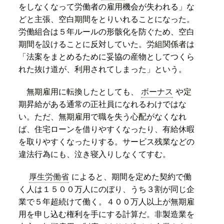
をしなくなって労働者の雇用機会が失われる」な
どと主張、空白期間をとりいれることになった。
労働組合は５年ルールの形骸化を防ぐため、空白
期間を設けることに反対していた。労組関係者は
「法案をまとめるために妥協の産物としてつくら
れた抜け道が、利用されてしまった」という。
無期雇用に転換したとしても、
ボーナス
や定
期昇給がある通常の正社員になれるわけではな
い。ただ、無期雇用で職を失う心配がなくなれ
ば、住宅ローンを借りやすくなったり、有給休暇
を取りやすくなったりする。サービス残業などの
違法行為にも、泣き寝入りしなくてすむ。
厚生労働省
によると、期間を定めた契約で働
く人は１５００万人にのぼり、うち３割が同じ企
業で５年超続けて働く。４００万人以上が無期雇
用を申し込む権利を手にする計算だ。非製造業を