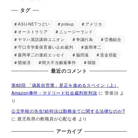
タグ
ASU-NETつどい
pickup
アメリカ
オーストラリア
ニュージーランド
ヤマハ英語講師ユニオン
争議行為
労働組合
守口市学童保育雇い止め裁判
森岡孝二
森岡孝二の連続エッセイ
脇田滋
賃金窃盗
開催済
関大不当解雇事件
韓国
最近のコメント
第82回 「偽装自営業」是正を進めるスペイン（上）
Amazon事件・マドリード社会裁判所判決
に
菅俊治
よ
り
公立学校の先生!給特法は勤務全てに関する法律なのか?
に
鹿児島県の教職員が心配な者
より
アーカイブ