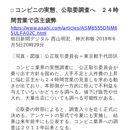
□
コンビニの実態、公取委調査へ ２４時
間営業で店主疲弊
https://www.asahi.com/articles/ASM6555DNM6
5ULFA02C.html
朝日新聞デジタル 西山明宏、神沢和敬 2019年6
月5日20時29分
〔写真・図版〕公正取引委員会＝東京都千代田区
コンビニ業界の実態調査に、公正取引委員会が
乗り出す方針を固めた。人手不足と人件費の上昇
に悩む店主から２４時間営業の見直しを求める動
きが出ており、本部側が一方的に拒んで不利益を
与えていないかどうかを調べる。値下げ販売や仕
入れ、大量出店についても調べる可能性がある。
公取委の幹部によると、調査入りを近く正式に
決める。アンケートの形式で今夏にも実施し、結
果は来年前半にも公表する。コンビニ業界への調
査は２０１１年以来となる。