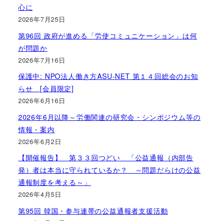
心に
2026年7月25日
第96回 政府が進める「労使コミュニケーション」は何
が問題か
2026年7月16日
保護中: NPO法人働き方ASU-NET 第１４回総会のお知
らせ [会員限定]
2026年6月16日
2026年6月以降～労働関連の研究会・シンポジウム等の
情報・案内
2026年6月2日
【開催報告】 第３３回つどい 「公益通報（内部告
発）者は本当に守られているか？ ～問題だらけの公益
通報制度を考える～」
2026年4月5日
第95回 韓国・参与連帯の公益通報者支援活動