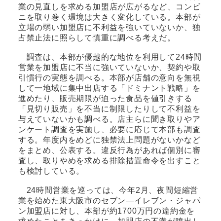
業の見直しを求める加盟店が広がるなど、コンビ
ニを取り巻く環境は大きく変化している。本部が
立場の弱い加盟店に不利益を強いていないか、独
占禁止法に照らして慎重に調べる考えだ。
調査は、本部が優越的な地位を利用して24時間
営業を加盟店に不当に強いていないか、契約や取
引慣行の実態を調べる。本部が店舗の意向を無視
して一地域に集中出店する「ドミナント戦略」を
進めたり、販売期限が迫った食品を値引きする
「見切り販売」を不当に制限したりして不利益を
与えていないかも調べる。店主らに聞き取りやア
ンケート調査を実施し、必要に応じて本部も調査
する。年度内をめどに独禁法上問題がないかなど
をまとめ、公表する。違反行為があれば個別に審
査し、取りやめを求める排除措置命令を出すこと
も検討している。
24時間営業を巡っては、今年2月、夜間短縮営
業を始めた東大阪市のセブン―イレブン・ジャパ
ン加盟店に対し、本部が約1700万円の違約金を