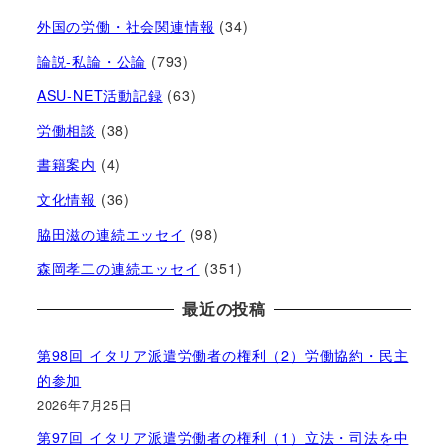
外国の労働・社会関連情報
(34)
論説-私論・公論
(793)
ASU-NET活動記録
(63)
労働相談
(38)
書籍案内
(4)
文化情報
(36)
脇田滋の連続エッセイ
(98)
森岡孝二の連続エッセイ
(351)
最近の投稿
第98回 イタリア派遣労働者の権利（2）労働協約・民主
的参加
2026年7月25日
第97回 イタリア派遣労働者の権利（1）立法・司法を中