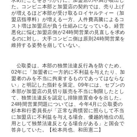
求めたことをきっかけに、加盟店の不満が噴出し
た。コンビニ本部と加盟店の契約では、売り上げ
が増えるほど本部が受け取るロイヤルティー（加
盟店指導料）が増える一方、人件費高騰によるコ
スト増は加盟店が負う仕組みになっている。経営
悪化に悩む加盟店側が24時間営業の見直しを求め
るのに対し、大手コンビニ側は原則24時間営業を
維持する姿勢を崩していない。
公取委は、本部の独禁法違反行為を防ぐため、
02年に「加盟者に一方的に不利益を与えたり、加
盟者のみを不当に拘束するものであってはならな
い」と明記した指針を策定。09年には、セブンの
本部が加盟店の見切り販売を不当に制限したとし
て、独禁法違反を認定し排除措置命令を出した。
24時間営業問題については、今年4月に公取委の
杉本和行委員長が「正常な商慣習に照らして不当
に加盟店に不利益を与える場合、優越的地位の乱
用として独禁法違反となる場合がある」と国会で
答弁していた。【松本尚也、和田憲二】