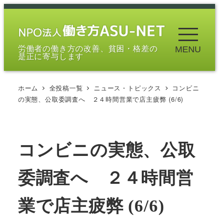
メ
イ
ン
労働者の働き方の改善、貧困・格差の
MENU
コ
是正に寄与します
ン
テ
ホーム
全投稿一覧
ニュース・トピックス
コンビニ
ン
の実態、公取委調査へ ２４時間営業で店主疲弊 (6/6)
ツ
へ
移
コンビニの実態、公取
動
委調査へ ２４時間営
業で店主疲弊 (6/6)