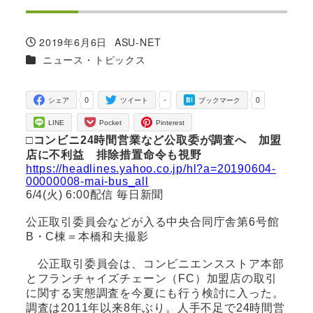
2019年6月6日
ASU-NET
投稿日
著
カテゴリー
ニュース・トピックス
者
0
-
0
シェア
ツイート
ブックマーク
LINE
Pocket
Pinterest
□コンビニ24時間営業など公取委が調査へ 加盟
店に不利益 排除措置命令も視野
https://headlines.yahoo.co.jp/hl?a=20190604-
00000008-mai-bus_all
6/4(火) 6:00配信 毎日新聞
公正取引委員会などが入る中央合同庁舎第6号館
B・C棟＝本橋和夫撮影
公正取引委員会は、コンビニエンスストア本部
とフランチャイズチェーン（FC）加盟店の取引
に関する実態調査を今夏にも行う検討に入った。
調査は2011年以来8年ぶり。人手不足で24時間営