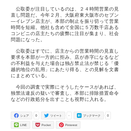
公取委が注目しているのは、２４時間営業の見
直し問題だ。今年２月、大阪府東大阪市のセブン
―イレブン店主が、本部の制止を振り切って営業
時間を短縮。他社も含めて全国に５万数千店ある
コンビニの店主たちの疲弊に注目が集まり、社会
問題になった。
公取委はすでに、店主からの営業時間の見直し
要求を本部が一方的に拒み、店が赤字になるなど
の不利益を与えた場合は独占禁止法が禁じる「優
越的地位の乱用」にあたり得る、との見解を文書
にまとめている。
今回の調査で実際にそうしたケースがあれば、
独禁法違反の疑いで審査し、本部に排除措置命令
などの行政処分を出すことも視野に入れる。
0
-
0
シェア
ツイート
ブックマーク
LINE
Pocket
Pinterest