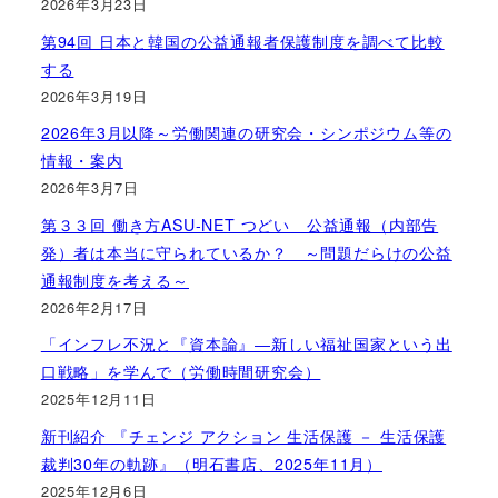
2026年3月23日
第94回 日本と韓国の公益通報者保護制度を調べて比較
する
2026年3月19日
2026年3月以降～労働関連の研究会・シンポジウム等の
情報・案内
2026年3月7日
第３３回 働き方ASU-NET つどい 公益通報（内部告
発）者は本当に守られているか？ ～問題だらけの公益
通報制度を考える～
2026年2月17日
「インフレ不況と『資本論』―新しい福祉国家という出
口戦略」を学んで（労働時間研究会）
2025年12月11日
新刊紹介 『チェンジ アクション 生活保護 － 生活保護
裁判30年の軌跡』（明石書店、2025年11月）
2025年12月6日