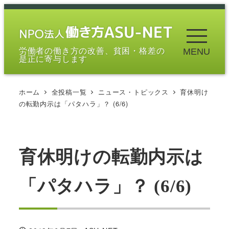
メ
イ
ン
労働者の働き方の改善、貧困・格差の
MENU
コ
是正に寄与します
ン
テ
ホーム
全投稿一覧
ニュース・トピックス
育休明け
ン
の転勤内示は「パタハラ」？ (6/6)
ツ
へ
移
育休明けの転勤内示は
動
「パタハラ」？ (6/6)