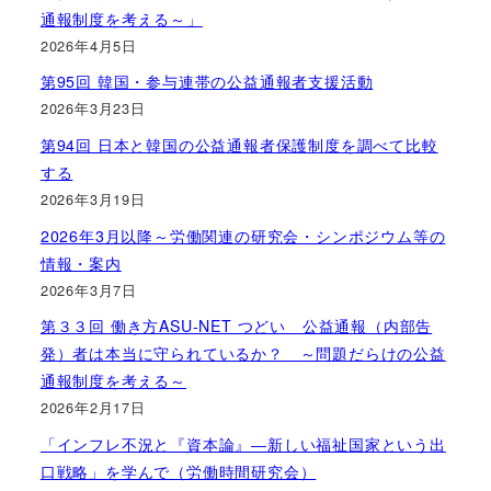
通報制度を考える～」
2026年4月5日
第95回 韓国・参与連帯の公益通報者支援活動
2026年3月23日
第94回 日本と韓国の公益通報者保護制度を調べて比較
する
2026年3月19日
2026年3月以降～労働関連の研究会・シンポジウム等の
情報・案内
2026年3月7日
第３３回 働き方ASU-NET つどい 公益通報（内部告
発）者は本当に守られているか？ ～問題だらけの公益
通報制度を考える～
2026年2月17日
「インフレ不況と『資本論』―新しい福祉国家という出
口戦略」を学んで（労働時間研究会）