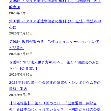
第98回 イタリア派遣労働者の権利（2）労働協約・民主
的参加
2026年7月25日
第97回 イタリア派遣労働者の権利（1）立法・司法を中
心に
2026年7月25日
第96回 政府が進める「労使コミュニケーション」は何
が問題か
2026年7月16日
保護中: NPO法人働き方ASU-NET 第１４回総会のお知
らせ [会員限定]
2026年6月16日
2026年6月以降～労働関連の研究会・シンポジウム等の
情報・案内
2026年6月2日
【開催報告】 第３３回つどい 「公益通報（内部告
発）者は本当に守られているか？ ～問題だらけの公益