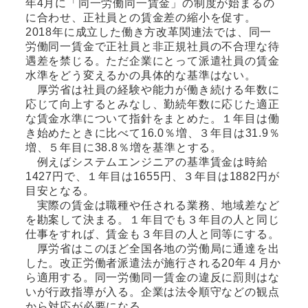
年4月に「同一労働同一賃金」の制度が始まるの
に合わせ、正社員との賃金差の縮小を促す。
2018年に成立した働き方改革関連法では、同一
労働同一賃金で正社員と非正規社員の不合理な待
遇差を禁じる。ただ企業にとって派遣社員の賃金
水準をどう変えるかの具体的な基準はない。
厚労省は社員の経験や能力が働き続ける年数に
応じて向上するとみなし、勤続年数に応じた適正
な賃金水準について指針をまとめた。１年目は働
き始めたときに比べて16.0％増、３年目は31.9％
増、５年目に38.8％増を基準とする。
例えばシステムエンジニアの基準賃金は時給
1427円で、１年目は1655円、３年目は1882円が
目安となる。
実際の賃金は職種や任される業務、地域差など
を勘案して決まる。１年目でも３年目の人と同じ
仕事をすれば、賃金も３年目の人と同等にする。
厚労省はこのほど全国各地の労働局に通達を出
した。改正労働者派遣法が施行される20年４月か
ら適用する。同一労働同一賃金の違反に罰則はな
いが行政指導が入る。企業は法令順守などの観点
から対応が必要になる。