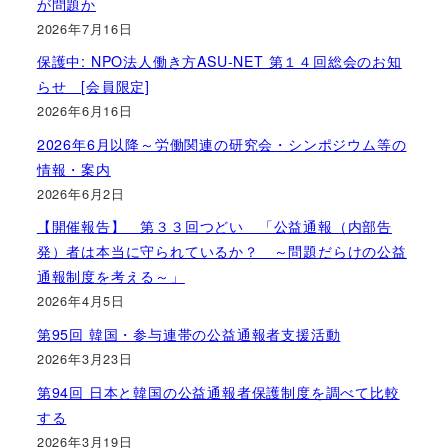
が問題か
2026年7月16日
保護中: NPO法人働き方ASU-NET 第１４回総会のお知
らせ [会員限定]
2026年6月16日
2026年6月以降～労働関連の研究会・シンポジウム等の
情報・案内
2026年6月2日
【開催報告】 第３３回つどい 「公益通報（内部告
発）者は本当に守られているか？ ～問題だらけの公益
通報制度を考える～」
2026年4月5日
第95回 韓国・参与連帯の公益通報者支援活動
2026年3月23日
第94回 日本と韓国の公益通報者保護制度を調べて比較
する
2026年3月19日