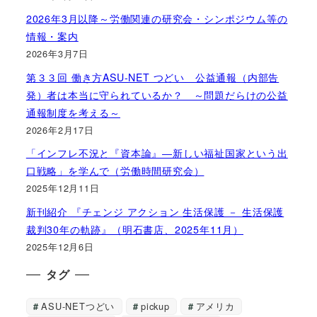
2026年3月以降～労働関連の研究会・シンポジウム等の
情報・案内
2026年3月7日
第３３回 働き方ASU-NET つどい 公益通報（内部告
発）者は本当に守られているか？ ～問題だらけの公益
通報制度を考える～
2026年2月17日
「インフレ不況と『資本論』―新しい福祉国家という出
口戦略」を学んで（労働時間研究会）
2025年12月11日
新刊紹介 『チェンジ アクション 生活保護 － 生活保護
裁判30年の軌跡』（明石書店、2025年11月）
2025年12月6日
タグ
ASU-NETつどい
pickup
アメリカ