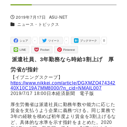
2019年7月17日
ASU-NET
投稿日
著
カテゴリー
ニュース・トピックス
者
-
-
0
シェア
ツイート
ブックマーク
LINE
Pocket
Pinterest
派遣社員、3年勤務なら時給3割上げ 厚
労省が指針
【イブニングスクープ】
https://www.nikkei.com/article/DGXMZO474342
40X10C19A7MM8000/?n_cid=NMAIL007
2019/7/17 18:00日本経済新聞 電子版
厚生労働省は派遣社員に勤務年数や能力に応じた
賃金を支払うよう企業に義務づける。同じ業務で
3年の経験を積めば初年度より賃金を3割上げるな
ど、具体的な水準を示す指針をまとめた。2020