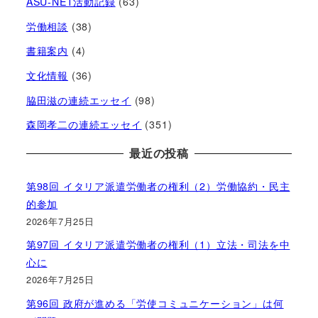
ASU-NET活動記録
(63)
労働相談
(38)
書籍案内
(4)
文化情報
(36)
脇田滋の連続エッセイ
(98)
森岡孝二の連続エッセイ
(351)
最近の投稿
第98回 イタリア派遣労働者の権利（2）労働協約・民主
的参加
2026年7月25日
第97回 イタリア派遣労働者の権利（1）立法・司法を中
心に
2026年7月25日
第96回 政府が進める「労使コミュニケーション」は何