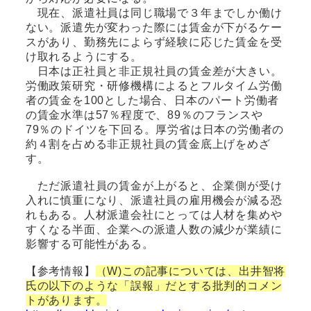
現在、派遣社員は同じ職場で３年までしか働け
ない。派遣先が変わった際には賃金が下がるケー
スがあり、勤務先によらず経験に応じた賃金を受
け取れるようにする。
日本は正社員と非正規社員の賃金差が大きい。
労働政策研究・研修機構によるとフルタイム労働
者の賃金を100とした場合、日本のパート労働者
の賃金水準は57％程度で、89％のフランスや
79％のドイツを下回る。厚労省は日本の労働者の
約４割を占める非正規社員の賃金底上げをめざ
す。
ただ派遣社員の賃金が上がると、企業側が受け
入れに慎重になり、派遣社員の雇用機会が減る恐
れもある。人材派遣会社にとっては人材を集めや
すくなる半面、企業への派遣人数の減少が業績に
影響する可能性がある。
【参考情報】
（W)この記事については、出井智将
氏の以下のような「誤報」だとする批判的コメン
トがあります。