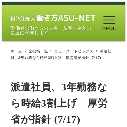
メ
イ
ン
労働者の働き方の改善、貧困・格差の
MENU
コ
是正に寄与します
ン
テ
ホーム
全投稿一覧
ニュース・トピックス
派遣社
ン
員、3年勤務なら時給3割上げ 厚労省が指針 (7/17)
ツ
へ
移
派遣社員、3年勤務な
動
ら時給3割上げ 厚労
省が指針 (7/17)