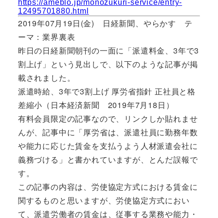
https://ameblo.jp/monozukuri-service/entry-
12495701880.html
2019年07月19日(金) 日経新聞、やらかす テ
ーマ：業界裏表
昨日の日経新聞朝刊の一面に「派遣料金、3年で3
割上げ」という見出しで、以下のような記事が掲
載されました。
派遣時給、3年で3割上げ 厚労省指針 正社員と格
差縮小（日本経済新聞 2019年7月18日）
有料会員限定の記事なので、リンクしか貼れませ
んが、記事中に「厚労省は、派遣社員に勤務年数
や能力に応じた賃金を支払うよう人材派遣会社に
義務づける」と書かれていますが、とんだ誤報で
す。
この記事の内容は、労使協定方式における賃金に
関するものと思いますが、労使協定方式におい
て、派遣労働者の賃金は、従事する業務や能力・