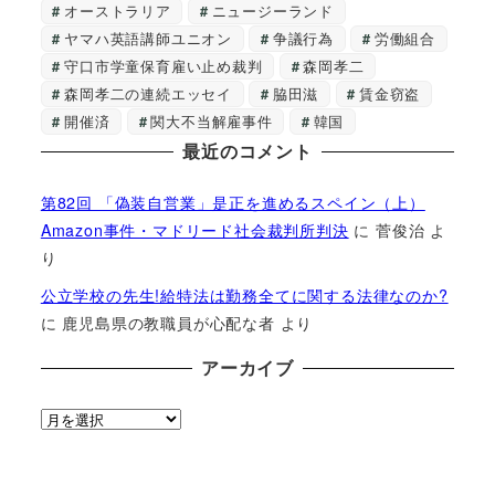
オーストラリア
ニュージーランド
ヤマハ英語講師ユニオン
争議行為
労働組合
守口市学童保育雇い止め裁判
森岡孝二
森岡孝二の連続エッセイ
脇田滋
賃金窃盗
開催済
関大不当解雇事件
韓国
最近のコメント
第82回 「偽装自営業」是正を進めるスペイン（上）
Amazon事件・マドリード社会裁判所判決
に
菅俊治
よ
り
公立学校の先生!給特法は勤務全てに関する法律なのか?
に
鹿児島県の教職員が心配な者
より
アーカイブ
ア
ー
カ