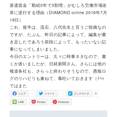
派遣賃金「勤続3年で3割増」がむしろ労働市場改
革に逆行する理由（DIAMOND online 2019年7月
18日）
これ、後半は、流石、八代先生と言うご指摘なの
ですが、たぶん、昨日の記事によって、編集が書
き足したであろう前段によって、もったいない記
事になってしまいました。
今日のエントリーは、久々に時事ネタなので、書
くか迷いましたが、日経新聞さん、さらには他の
報道各社も、さらっと終わりそうなので、愚痴ロ
グのリハビリも兼ねて、毒吐いておきます（ﾃﾍｯ
ではまた
-
-
0
シェア
ツイート
ブックマーク
LINE
Pocket
Pinterest