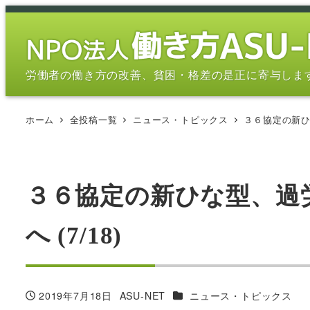
メ
イ
ン
コ
労働者の働き方の改善、貧困・格差の是正に寄与しま
ン
テ
ホーム
全投稿一覧
ニュース・トピックス
３６協定の新ひ
ン
ツ
へ
移
３６協定の新ひな型、過
動
へ (7/18)
カテゴリー
2019年7月18日
ASU-NET
ニュース・トピックス
投稿日
著