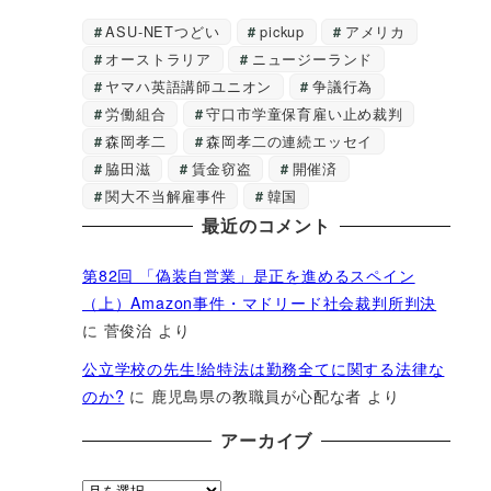
ASU-NETつどい
pickup
アメリカ
オーストラリア
ニュージーランド
ヤマハ英語講師ユニオン
争議行為
労働組合
守口市学童保育雇い止め裁判
森岡孝二
森岡孝二の連続エッセイ
脇田滋
賃金窃盗
開催済
関大不当解雇事件
韓国
最近のコメント
第82回 「偽装自営業」是正を進めるスペイン
（上）Amazon事件・マドリード社会裁判所判決
に
菅俊治
より
公立学校の先生!給特法は勤務全てに関する法律な
のか?
に
鹿児島県の教職員が心配な者
より
アーカイブ
ア