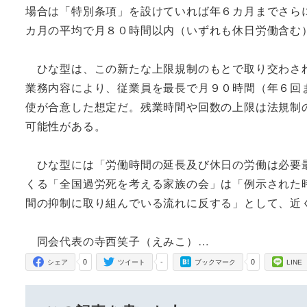
場合は「特別条項」を設けていれば年６カ月までさら
カ月の平均で月８０時間以内（いずれも休日労働含む
ひな型は、この新たな上限規制のもとで取り交わされ
業務内容により、従業員を最長で月９０時間（年６回
使が合意した想定だ。残業時間や回数の上限は法規制
可能性がある。
ひな型には「労働時間の延長及び休日の労働は必要最
くる「全国過労死を考える家族の会」は「例示された
間の抑制に取り組んでいる流れに反する」として、近
同会代表の寺西笑子（えみこ）…
0
-
0
シェア
ツイート
ブックマーク
LINE