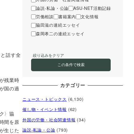
論説-私論・公論
ASU-NET活動記録
労働相談
書籍案内
文化情報
脇田滋の連続エッセイ
森岡孝二の連続エッセイ
」と話す全
絞り込みをクリア
この条件で検索
が残業時
カテゴリー
が国の過
ニュース・トピックス
(6,130)
催し物・イベント情報
(62)
ク〉協
外国の労働・社会関連情報
(34)
時間を原
が生じた
論説-私論・公論
(793)