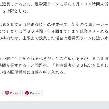
に延長できるとし、過労死ラインに即して月１００時間未満
）を上限とした。
る３６協定（特別条項）の作成例で、架空の金属メーカー
まで）または同８０時間（年４回まで）まで残業させられる
の枠内だが、上限まで残業した場合は過労死ラインに近い水
小限にとどめられるべきだ」との注釈があるが、過労死遺
時間が長すぎる」と問題視。「各事業者が３６協定を見直し
く根本匠厚労相に改善を申し入れる。
Pocket
Pinterest