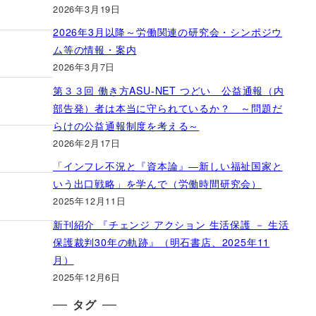
2026年3月19日
2026年3月以降～労働関連の研究会・シンポジウ
ム等の情報・案内
2026年3月7日
第３３回 働き方ASU-NET つどい 公益通報（内
部告発）者は本当に守られているか？ ～問題だ
らけの公益通報制度を考える～
2026年2月17日
「インフレ不況と『資本論』―新しい福祉国家と
いう出口戦略」を学んで（労働時間研究会）
2025年12月11日
新刊紹介 『チェンジ アクション 生活保護 － 生活
保護裁判30年の軌跡』（明石書店、2025年11
月）
2025年12月6日
タグ