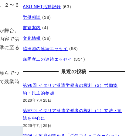
、２〜６
ASU-NET活動記録
(63)
労働相談
(38)
書籍案内
(4)
が舞台。
文化情報
(36)
内容で労
準に至る
脇田滋の連続エッセイ
(98)
森岡孝二の連続エッセイ
(351)
最近の投稿
族らでつ
て残業時
第98回 イタリア派遣労働者の権利（2）労働協
約・民主的参加
2026年7月25日
第97回 イタリア派遣労働者の権利（1）立法・司
法を中心に
2026年7月25日
第96回 政府が進める「労使コミュニケーション」