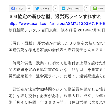
者
0
-
0
シェア
ツイート
ブックマーク
LINE
３６協定の新ひな型、過労死ラインすれすれ
https://www.asahi.com/articles/ASM7J5G03M7JPIH
朝日新聞デジタル 岩田恵実、阪本輝昭 2019年7月18日
〔写真・図版〕 厚労省が作成した３６協定の新たな
国過労死を考える家族の会代表の寺西笑子さん＝２０
時間外労働（残業）に初めて罰則付き上限を設けた働
間の範囲を定める協定書の新たな「ひな型」を事業者
労死認定基準（過労死ライン）に近く、過労死遺族ら
経営者が法定労働時間を超えて従業員を働かせる場合
定）を取り交わす必要がある。昨年６月に成立、今年
則「月４５時間・年３６０時間」（休日労働は含まれ