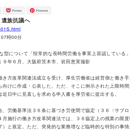
Pocket
Pinterest
 遺族抗議へ
B01S.html
07時00分
ひな型について「恒常的な長時間労働を事実上容認している
１９年６月、大阪府茨木市、岩田恵実撮影
き方改革関連法成立を受け、厚生労働省は経営側と働き手
ら向けに作成・公表した。ただ、そこに例示された上限時間
は近日中に見直しを求める申入書を厚労省に提出する。
、労働基準法３６条に基づき労使間で協定（３６〈サブロ
４月施行の働き方改革関連法では、３６協定上の残業の限度
ず）と規定。ただ、突発的な業務増など臨時的な特別の事情