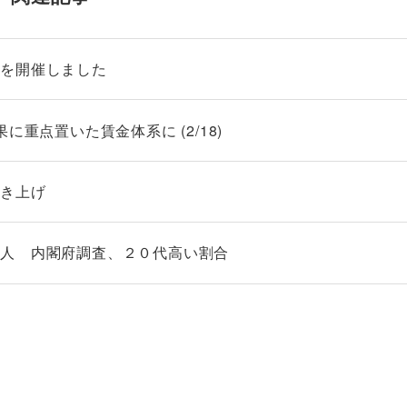
いを開催しました
に重点置いた賃金体系に (2/18)
引き上げ
１人 内閣府調査、２０代高い割合