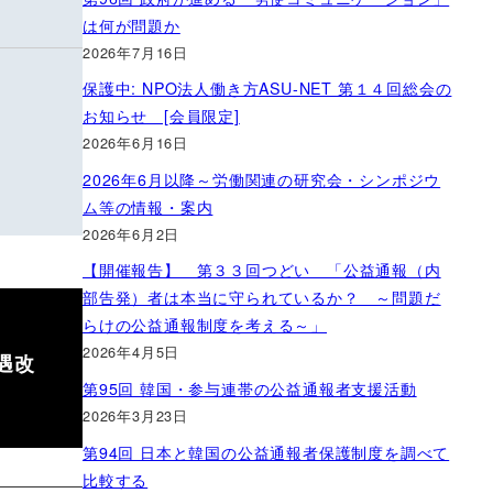
は何が問題か
2026年7月16日
保護中: NPO法人働き方ASU-NET 第１４回総会の
お知らせ [会員限定]
2026年6月16日
2026年6月以降～労働関連の研究会・シンポジウ
ム等の情報・案内
2026年6月2日
【開催報告】 第３３回つどい 「公益通報（内
部告発）者は本当に守られているか？ ～問題だ
らけの公益通報制度を考える～」
2026年4月5日
遇改
第95回 韓国・参与連帯の公益通報者支援活動
2026年3月23日
第94回 日本と韓国の公益通報者保護制度を調べて
比較する