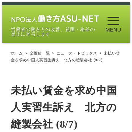
メ
イ
ン
労働者の働き方の改善、貧困・格差の
MENU
コ
是正に寄与します
ン
テ
ホーム
全投稿一覧
ニュース・トピックス
未払い賃
ン
金を求め中国人実習生訴え 北方の縫製会社 (8/7)
ツ
へ
移
未払い賃金を求め中国
動
人実習生訴え 北方の
縫製会社 (8/7)