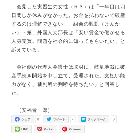
会見した実習生の女性（５３）は「一年目は四
日間しか休みがなかった。お金を払わないで破産
するのは理解できない」。組合の甄凱（けんか
い）・第二外国人支部長は「安い賃金で働かせる
人身売買。問題を社会的に知ってもらいたい」と
訴えている。
会社側の代理人弁護士は取材に「岐阜地裁に破
産手続き開始を申し立て、受理された。支払い能
力がなく、裁判所の判断を待ちたい」と回答し
た。
（安福晋一郎）
0
-
0
シェア
ツイート
ブックマーク
LINE
Pocket
Pinterest