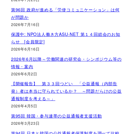
第96回 政府が進める「労使コミュニケーション」は何
が問題か
2026年7月16日
保護中: NPO法人働き方ASU-NET 第１４回総会のお知
らせ [会員限定]
2026年6月16日
2026年6月以降～労働関連の研究会・シンポジウム等の
情報・案内
2026年6月2日
【開催報告】 第３３回つどい 「公益通報（内部告
発）者は本当に守られているか？ ～問題だらけの公益
通報制度を考える～」
2026年4月5日
第95回 韓国・参与連帯の公益通報者支援活動
2026年3月23日
第94回 日本と韓国の公益通報者保護制度を調べて比較