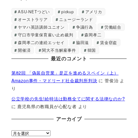
ASU-NETつどい
pickup
アメリカ
オーストラリア
ニュージーランド
ヤマハ英語講師ユニオン
争議行為
労働組合
守口市学童保育雇い止め裁判
森岡孝二
森岡孝二の連続エッセイ
脇田滋
賃金窃盗
開催済
関大不当解雇事件
韓国
最近のコメント
第82回 「偽装自営業」是正を進めるスペイン（上）
Amazon事件・マドリード社会裁判所判決
に
菅俊治
よ
り
公立学校の先生!給特法は勤務全てに関する法律なのか?
に
鹿児島県の教職員が心配な者
より
アーカイブ
ア