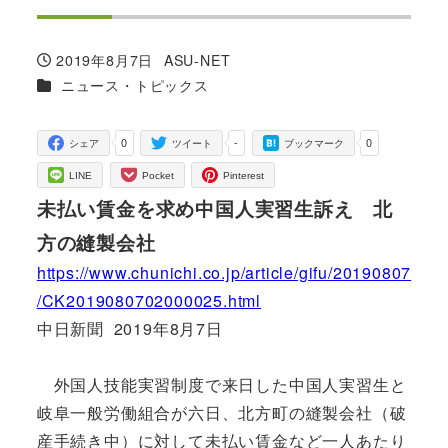
2019年8月7日
ASU-NET
投稿日
著
カテゴリー
ニュース・トピックス
者
0
-
0
シェア
ツイート
ブックマーク
LINE
Pocket
Pinterest
未払い賃金を求め中国人実習生訴え 北
方の縫製会社
https://www.chunichi.co.jp/article/gifu/20190807
/CK2019080702000025.html
中日新聞 2019年8月7日
外国人技能実習制度で来日した中国人実習生と
岐阜一般労働組合が六日、北方町の縫製会社（破
産手続き中）に対して未払い賃金など一人あたり