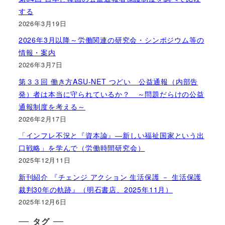
する
2026年3月19日
2026年3月以降～労働関連の研究会・シンポジウム等の
情報・案内
2026年3月7日
第３３回 働き方ASU-NET つどい 公益通報（内部告
発）者は本当に守られているか？ ～問題だらけの公益
通報制度を考える～
2026年2月17日
「インフレ不況と『資本論』―新しい福祉国家という出
口戦略」を学んで（労働時間研究会）
2025年12月11日
新刊紹介 『チェンジ アクション 生活保護 － 生活保護
裁判30年の軌跡』（明石書店、2025年11月）
2025年12月6日
タグ