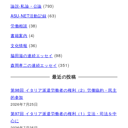
論説-私論・公論
(793)
ASU-NET活動記録
(63)
労働相談
(38)
書籍案内
(4)
文化情報
(36)
脇田滋の連続エッセイ
(98)
森岡孝二の連続エッセイ
(351)
最近の投稿
第98回 イタリア派遣労働者の権利（2）労働協約・民主
的参加
2026年7月25日
第97回 イタリア派遣労働者の権利（1）立法・司法を中
心に
2026年7月25日