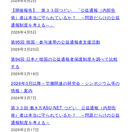
2026年6月2日
【開催報告】 第３３回つどい 「公益通報（内部告
発）者は本当に守られているか？ ～問題だらけの公益
通報制度を考える～」
2026年4月5日
第95回 韓国・参与連帯の公益通報者支援活動
2026年3月23日
第94回 日本と韓国の公益通報者保護制度を調べて比較
する
2026年3月19日
2026年3月以降～労働関連の研究会・シンポジウム等の
情報・案内
2026年3月7日
第３３回 働き方ASU-NET つどい 公益通報（内部告
発）者は本当に守られているか？ ～問題だらけの公益
通報制度を考える～
2026年2月17日