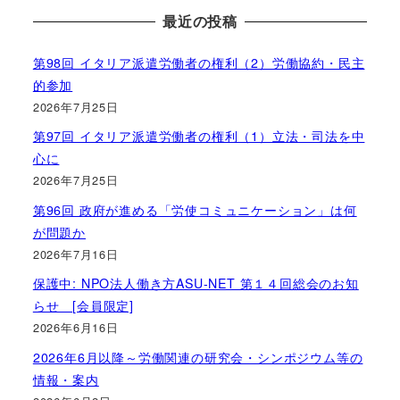
最近の投稿
第98回 イタリア派遣労働者の権利（2）労働協約・民主
的参加
2026年7月25日
第97回 イタリア派遣労働者の権利（1）立法・司法を中
心に
2026年7月25日
第96回 政府が進める「労使コミュニケーション」は何
が問題か
2026年7月16日
保護中: NPO法人働き方ASU-NET 第１４回総会のお知
らせ [会員限定]
2026年6月16日
2026年6月以降～労働関連の研究会・シンポジウム等の
情報・案内