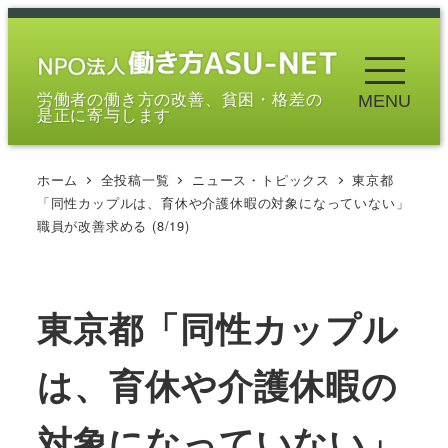
メ
イ
ン
労働者の働き方の改善、貧困・格差の
MENU
コ
是正に寄与します
ン
テ
ホーム
全投稿一覧
ニュース・トピックス
東京都
ン
「同性カップルは、育休や介護休暇の対象になっていない」
ツ
職員が改善求める (8/19)
へ
移
動
東京都「同性カップル
は、育休や介護休暇の
対象になっていない」