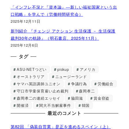
「インフレ不況と『資本論』―新しい福祉国家という出
口戦略」を学んで（労働時間研究会）
2025年12月11日
新刊紹介 『チェンジ アクション 生活保護 － 生活保護
裁判30年の軌跡』（明石書店、2025年11月）
2025年12月6日
タグ
ASU-NETつどい
pickup
アメリカ
オーストラリア
ニュージーランド
ヤマハ英語講師ユニオン
争議行為
労働組合
守口市学童保育雇い止め裁判
森岡孝二
森岡孝二の連続エッセイ
脇田滋
賃金窃盗
開催済
関大不当解雇事件
韓国
最近のコメント
第82回 「偽装自営業」是正を進めるスペイン（上）