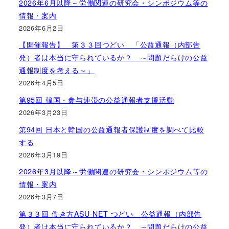
2026年6月以降～労働関連の研究会・シンポジウム等の
情報・案内
2026年6月2日
【開催報告】 第３３回つどい 「公益通報（内部告
発）者は本当に守られているか？ ～問題だらけの公益
通報制度を考える～」
2026年4月5日
第95回 韓国・参与連帯の公益通報者支援活動
2026年3月23日
第94回 日本と韓国の公益通報者保護制度を調べて比較
する
2026年3月19日
2026年3月以降～労働関連の研究会・シンポジウム等の
情報・案内
2026年3月7日
第３３回 働き方ASU-NET つどい 公益通報（内部告
発）者は本当に守られているか？ ～問題だらけの公益