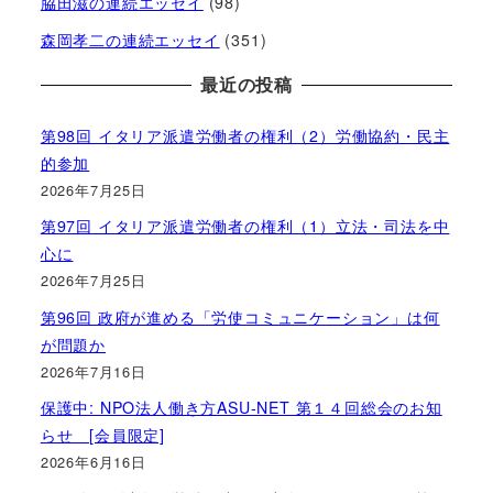
脇田滋の連続エッセイ
(98)
森岡孝二の連続エッセイ
(351)
最近の投稿
第98回 イタリア派遣労働者の権利（2）労働協約・民主
的参加
2026年7月25日
第97回 イタリア派遣労働者の権利（1）立法・司法を中
心に
2026年7月25日
第96回 政府が進める「労使コミュニケーション」は何
が問題か
2026年7月16日
保護中: NPO法人働き方ASU-NET 第１４回総会のお知
らせ [会員限定]
2026年6月16日