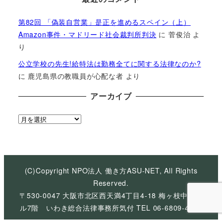
第82回 「偽装自営業」是正を進めるスペイン（上）
Amazon事件・マドリード社会裁判所判決
に
菅俊治
よ
り
公立学校の先生!給特法は勤務全てに関する法律なのか?
に
鹿児島県の教職員が心配な者
より
アーカイブ
ア
ー
カ
イ
ブ
(C)Copyright NPO法人 働き方ASU-NET, All Rights
Reserved.
〒530-0047 大阪市北区西天満4丁目4-18 梅ヶ枝中央ビ
ル7階 いわき総合法律事務所気付 TEL 06-6809-4926