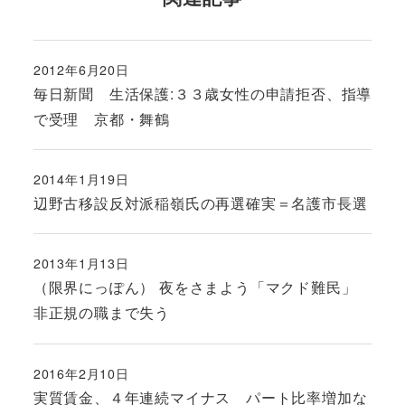
2012年6月20日
投稿日
毎日新聞 生活保護:３３歳女性の申請拒否、指導
で受理 京都・舞鶴
2014年1月19日
投稿日
辺野古移設反対派稲嶺氏の再選確実＝名護市長選
2013年1月13日
投稿日
（限界にっぽん） 夜をさまよう「マクド難民」
非正規の職まで失う
2016年2月10日
投稿日
実質賃金、４年連続マイナス パート比率増加な