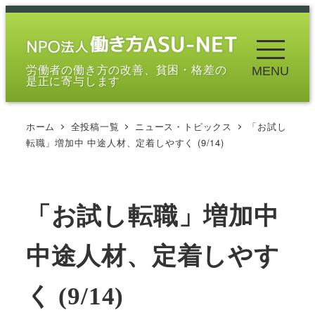
メ
イ
ン
労働者の働き方の改善、貧困・格差の
MENU
コ
是正に寄与します
ン
テ
ホーム
全投稿一覧
ニュース・トピックス
「お試し
ン
転職」増加中 中途人材、定着しやすく (9/14)
ツ
へ
移
「お試し転職」増加中
動
中途人材、定着しやす
く (9/14)