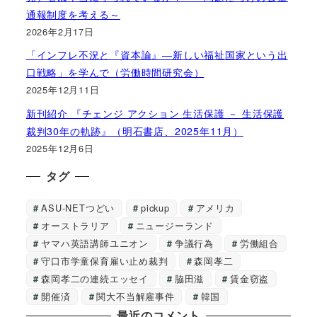
通報制度を考える～
2026年2月17日
「インフレ不況と『資本論』―新しい福祉国家という出
口戦略」を学んで（労働時間研究会）
2025年12月11日
新刊紹介 『チェンジ アクション 生活保護 － 生活保護
裁判30年の軌跡』（明石書店、2025年11月）
2025年12月6日
タグ
ASU-NETつどい
pickup
アメリカ
オーストラリア
ニュージーランド
ヤマハ英語講師ユニオン
争議行為
労働組合
守口市学童保育雇い止め裁判
森岡孝二
森岡孝二の連続エッセイ
脇田滋
賃金窃盗
開催済
関大不当解雇事件
韓国
最近のコメント