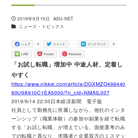
2019年9月15日
ASU-NET
投稿日
著
カテゴリー
ニュース・トピックス
者
0
-
0
シェア
ツイート
ブックマーク
LINE
Pocket
Pinterest
「お試し転職」増加中 中途人材、定着し
やすく
https://www.nikkei.com/article/DGXMZO498440
80U9A910C1EA5000/?n_cid=NMAIL007
2019/9/14 22:30日本経済新聞 電子版
社員として勤務先に所属しながら、他社のインタ
ーンシップ（職業体験）の参加や副業を経て転職
する「お試し転職」が増えている。面接選考のみ
での転職と異なり、求職者と企業双方のミスマッ