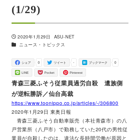
(1/29)
2020年1月29日
ASU-NET
投稿日
著
カテゴリー
ニュース・トピックス
者
0
-
0
シェア
ツイート
ブックマーク
LINE
Pocket
Pinterest
青森三菱ふそう従業員過労自殺 遺族側
が逆転勝訴／仙台高裁
https://www.toonippo.co.jp/articles/-/306800
2020年1月29日 東奥日報
青森三菱ふそう自動車販売（本社青森市）の八
戸営業所（八戸市）で勤務していた20代の男性従
業員が自殺したのは、違法な長時間労働が原因と