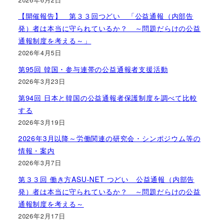
【開催報告】 第３３回つどい 「公益通報（内部告
発）者は本当に守られているか？ ～問題だらけの公益
通報制度を考える～」
2026年4月5日
第95回 韓国・参与連帯の公益通報者支援活動
2026年3月23日
第94回 日本と韓国の公益通報者保護制度を調べて比較
する
2026年3月19日
2026年3月以降～労働関連の研究会・シンポジウム等の
情報・案内
2026年3月7日
第３３回 働き方ASU-NET つどい 公益通報（内部告
発）者は本当に守られているか？ ～問題だらけの公益
通報制度を考える～
2026年2月17日