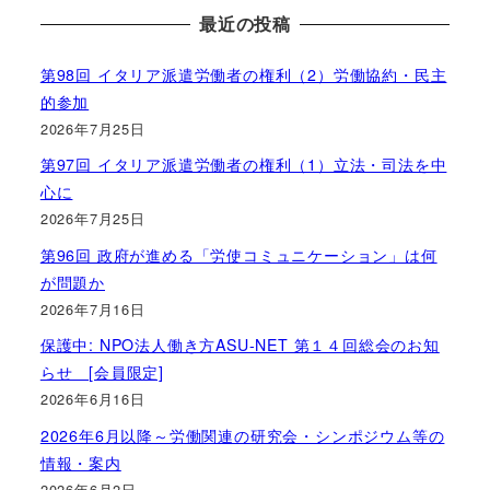
最近の投稿
第98回 イタリア派遣労働者の権利（2）労働協約・民主
的参加
2026年7月25日
第97回 イタリア派遣労働者の権利（1）立法・司法を中
心に
2026年7月25日
第96回 政府が進める「労使コミュニケーション」は何
が問題か
2026年7月16日
保護中: NPO法人働き方ASU-NET 第１４回総会のお知
らせ [会員限定]
2026年6月16日
2026年6月以降～労働関連の研究会・シンポジウム等の
情報・案内
2026年6月2日