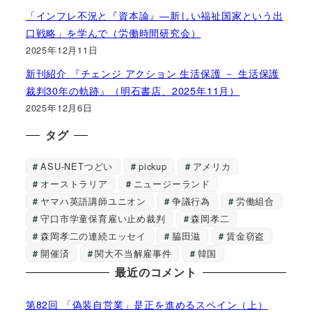
「インフレ不況と『資本論』―新しい福祉国家という出
口戦略」を学んで（労働時間研究会）
2025年12月11日
新刊紹介 『チェンジ アクション 生活保護 － 生活保護
裁判30年の軌跡』（明石書店、2025年11月）
2025年12月6日
タグ
ASU-NETつどい
pickup
アメリカ
オーストラリア
ニュージーランド
ヤマハ英語講師ユニオン
争議行為
労働組合
守口市学童保育雇い止め裁判
森岡孝二
森岡孝二の連続エッセイ
脇田滋
賃金窃盗
開催済
関大不当解雇事件
韓国
最近のコメント
第82回 「偽装自営業」是正を進めるスペイン（上）