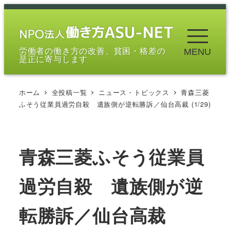
メ
イ
ン
労働者の働き方の改善、貧困・格差の
MENU
コ
是正に寄与します
ン
テ
ホーム
全投稿一覧
ニュース・トピックス
青森三菱
ン
ふそう従業員過労自殺 遺族側が逆転勝訴／仙台高裁 (1/29)
ツ
へ
移
青森三菱ふそう従業員
動
過労自殺 遺族側が逆
転勝訴／仙台高裁