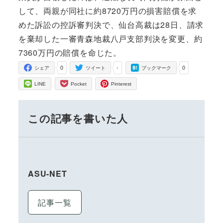
して、両親が同社に約8720万円の損害賠償を求
めた訴訟の控訴審判決で、仙台高裁は28日、請求
を棄却した一審青森地裁八戸支部判決を変更、約
7360万円の賠償を命じた。
0
-
0
シェア
ツイート
ブックマーク
LINE
Pocket
Pinterest
この記事を書いた人
ASU-NET
記事一覧