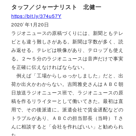
タッフ／ジャーナリスト 北健一
https://bit.ly/374u57Y
2020`年1月20日
ラジオニュースの原稿づくりには、新聞ともテレ
ビとも違う難しさがある。新聞は字数が多く、読
み返せる。テレビは映像があり、テロップも使え
る。２〜５分のラジオニュースは音声だけで事実
を正確に伝えなければならない。
例えば「工場からしゅっかしました」だと、出
荷か出火かわからない。吉岡雅史さんはＡＢＣ朝
日放送ラジオニュース班で、ラジオニュースの原
稿を作るリライターとして働いてきた。最初は直
用で、その後派遣に。派遣会社で賃金遅配などの
トラブルがあり、ＡＢＣの担当部長（当時）Ｔさ
んに相談すると「会社を作ればいい」と勧められ
た。