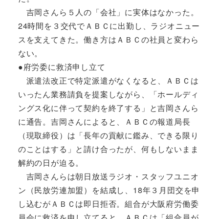
吉岡さんら５人の「会社」に実体はなかった。
24時間を３交代でＡＢＣに出勤し、ラジオニュー
スを支えてきた。働き方はＡＢＣの社員と変わら
ない。
●府労委に救済申し立て
派遣法改正で特定派遣がなくなると、ＡＢＣは
いったん業務請負を提案しながら、「ホールディ
ングス化に伴って契約を終了する」と吉岡さんら
に通告。吉岡さんによると、ＡＢＣの報道局長
（現取締役）は「長年の貢献に鑑み、できる限り
のことはする」と請け合ったが、何もしないまま
解約の日が迫る。
吉岡さんらは朝日放送ラジオ・スタッフユニオ
ン（民放労連加盟）を結成し、18年３月団交を申
し込むがＡＢＣは即日拒否。組合が大阪府労働委
員会に救済を申し立てると、ＡＢＣは「組合員が