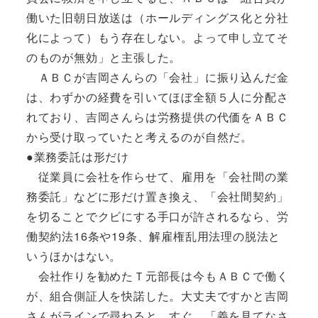
働いた旧朝日放送は（ホールディングス化と分社
化によって）もう存在しない。よって申し立てそ
のものが無効」と主張した。
ＡＢＣが吉岡さんらの「会社」に振り込んだ金
は、わずかの経費を引いてほぼ全額５人に分配さ
れており、吉岡さんらは労務提供の代価をＡＢＣ
から受け取っていたと考えるのが自然だ。
●業務委託は形だけ
従業員に会社を作らせて、雇用を「会社間の業
務委託」などに形だけ置き換え、「会社間契約」
を切ることでクビにする手口が許されるなら、労
働契約法16条や19条、解雇権乱用法理の脱法と
いうほかはない。
会社作りを勧めたＴ元部長は今もＡＢＣで働く
が、組合側証人を快諾した。大丈夫ですかと吉岡
さんがラインで尋ねると、すぐ、「義を見てなさ