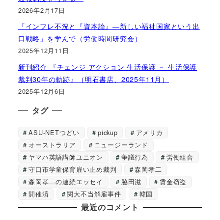
2026年2月17日
「インフレ不況と『資本論』―新しい福祉国家という出
口戦略」を学んで（労働時間研究会）
2025年12月11日
新刊紹介 『チェンジ アクション 生活保護 － 生活保護
裁判30年の軌跡』（明石書店、2025年11月）
2025年12月6日
タグ
ASU-NETつどい
pickup
アメリカ
オーストラリア
ニュージーランド
ヤマハ英語講師ユニオン
争議行為
労働組合
守口市学童保育雇い止め裁判
森岡孝二
森岡孝二の連続エッセイ
脇田滋
賃金窃盗
開催済
関大不当解雇事件
韓国
最近のコメント