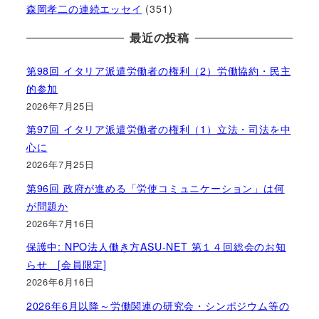
森岡孝二の連続エッセイ
(351)
最近の投稿
第98回 イタリア派遣労働者の権利（2）労働協約・民主
的参加
2026年7月25日
第97回 イタリア派遣労働者の権利（1）立法・司法を中
心に
2026年7月25日
第96回 政府が進める「労使コミュニケーション」は何
が問題か
2026年7月16日
保護中: NPO法人働き方ASU-NET 第１４回総会のお知
らせ [会員限定]
2026年6月16日
2026年6月以降～労働関連の研究会・シンポジウム等の