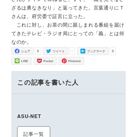
ざるは勇なきなり」と返ってきた。言葉通りにＴ
さんは、府労委で証言に立った。
これに対し、お茶の間に親しまれる番組を届け
てきたテレビ・ラジオ局にとっての「義」とは何
なのか。
0
-
0
シェア
ツイート
ブックマーク
LINE
Pocket
Pinterest
この記事を書いた人
ASU-NET
記事一覧