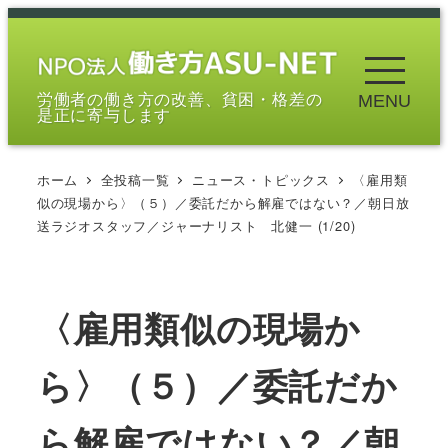
メ
イ
ン
労働者の働き方の改善、貧困・格差の
MENU
コ
是正に寄与します
ン
テ
ホーム
全投稿一覧
ニュース・トピックス
〈雇用類
ン
似の現場から〉（５）／委託だから解雇ではない？／朝日放
ツ
送ラジオスタッフ／ジャーナリスト 北健一 (1/20)
へ
移
動
〈雇用類似の現場か
ら〉（５）／委託だか
ら解雇ではない？／朝