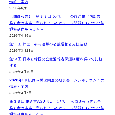
情報・案内
2026年6月2日
【開催報告】 第３３回つどい 「公益通報（内部告
発）者は本当に守られているか？ ～問題だらけの公益
通報制度を考える～」
2026年4月5日
第95回 韓国・参与連帯の公益通報者支援活動
2026年3月23日
第94回 日本と韓国の公益通報者保護制度を調べて比較
する
2026年3月19日
2026年3月以降～労働関連の研究会・シンポジウム等の
情報・案内
2026年3月7日
第３３回 働き方ASU-NET つどい 公益通報（内部告
発）者は本当に守られているか？ ～問題だらけの公益
通報制度を考える～