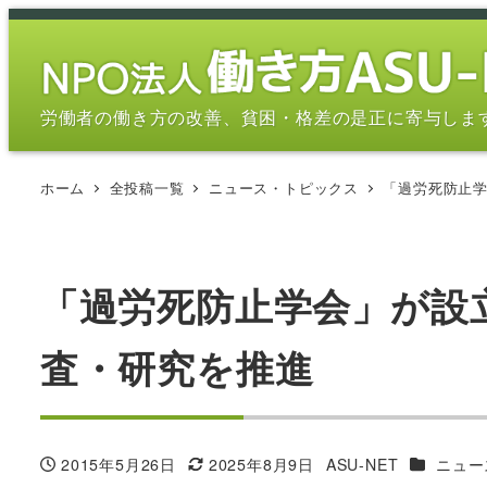
メ
イ
ン
コ
労働者の働き方の改善、貧困・格差の是正に寄与しま
ン
テ
ホーム
全投稿一覧
ニュース・トピックス
「過労死防止学
ン
ツ
へ
移
「過労死防止学会」が設
動
査・研究を推進
カテゴリ
2015年5月26日
2025年8月9日
ASU-NET
ニュー
投稿日
更新日
著