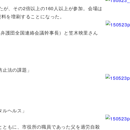
が、その2倍以上の160人以上が参加。会場は
資料を増刷することになった。
死弁護団全国連絡会議幹事長）と笠木映里さん
防止法の課題」
タルヘルス」
とともに、市役所の職員であった父を過労自殺