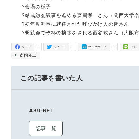
?会場の様子
?結成総会議事を進める森岡孝二さん（関西大学名誉
?初年度幹事に就任された呼びかけ人の皆さん
?懇親会で乾杯の挨拶をされる西谷敏さん（大阪市
0
-
0
シェア
ツイート
ブックマーク
LINE
森岡孝二
この記事を書いた人
ASU-NET
記事一覧