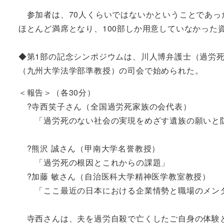
参加者は、70人くらいではないかということであった
ほとんど満席となり、100部しか用意していなかった
◆第1部の記念シンポジウムは、川人博弁護士（過労
（九州大学法学部準教授）の司会で始められた。
＜報告＞（各30分）
?寺西笑子さん（全国過労死家族の会代表）
「過労死のない社会の実現をめざす遺族の願いと
?熊沢 誠さん（甲南大学名誉教授）
「過労死の根因とこれからの課題」
?加藤 敏さん（自治医科大学精神医学教室教授）
「ここ最近の日本における企業情勢と職場のメン
寺西さんは、夫を過労自殺で亡くしたご自身の体験