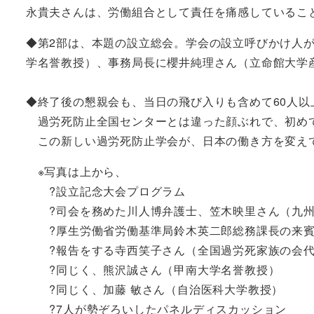
永貴夫さんは、労働組合として責任を痛感しているこ
◆第2部は、本題の設立総会。学会の設立呼びかけ人
学名誉教授）、事務局長に櫻井純理さん（立命館大学
◆終了後の懇親会も、当日の飛び入りも含めて60人以
過労死防止全国センターとは違った顔ぶれで、初め
この新しい過労死防止学会が、日本の働き方を変え
※写真は上から、
?設立記念大会プログラム
?司会を務めた川人博弁護士、笠木映里さん（九州
?厚生労働省労働基準局鈴木英二郎総務課長の来賓
?報告をする寺西笑子さん（全国過労死家族の会代
?同じく、熊沢誠さん（甲南大学名誉教授）
?同じく、加藤 敏さん（自治医科大学教授）
?7人が勢ぞろいしたパネルディスカッション