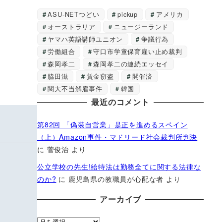
ASU-NETつどい
pickup
アメリカ
オーストラリア
ニュージーランド
ヤマハ英語講師ユニオン
争議行為
労働組合
守口市学童保育雇い止め裁判
森岡孝二
森岡孝二の連続エッセイ
脇田滋
賃金窃盗
開催済
関大不当解雇事件
韓国
最近のコメント
第82回 「偽装自営業」是正を進めるスペイン
（上）Amazon事件・マドリード社会裁判所判決
に
菅俊治
より
公立学校の先生!給特法は勤務全てに関する法律な
のか?
に
鹿児島県の教職員が心配な者
より
アーカイブ
ア