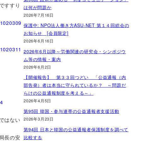
ですすり
は何が問題か
2026年7月16日
保護中: NPO法人働き方ASU-NET 第１４回総会の
お知らせ [会員限定]
2026年6月16日
2026年6月以降～労働関連の研究会・シンポジウ
ム等の情報・案内
2026年6月2日
【開催報告】 第３３回つどい 「公益通報（内
部告発）者は本当に守られているか？ ～問題だ
らけの公益通報制度を考える～」
2026年4月5日
第95回 韓国・参与連帯の公益通報者支援活動
2026年3月23日
ではない
第94回 日本と韓国の公益通報者保護制度を調べて
局長の安
比較する