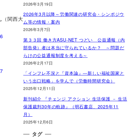
2026年3月19日
2026年3月以降～労働関連の研究会・シンポジウ
ん（関西大
ム等の情報・案内
2026年3月7日
第３３回 働き方ASU-NET つどい 公益通報（内
部告発）者は本当に守られているか？ ～問題だ
らけの公益通報制度を考える～
2026年2月17日
「インフレ不況と『資本論』―新しい福祉国家と
いう出口戦略」を学んで（労働時間研究会）
2025年12月11日
新刊紹介 『チェンジ アクション 生活保護 － 生活
保護裁判30年の軌跡』（明石書店、2025年11
月）
2025年12月6日
タグ