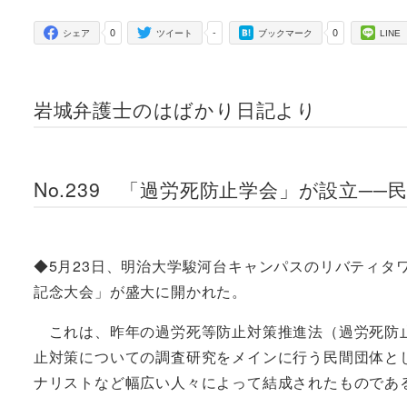
者
0
-
0
シェア
ツイート
ブックマーク
LINE
岩城弁護士のはばかり日記より
No.239 「過労死防止学会」が設立─
◆5月23日、明治大学駿河台キャンパスのリバティタワ
記念大会」が盛大に開かれた。
これは、昨年の過労死等防止対策推進法（過労死防
止対策についての調査研究をメインに行う民間団体と
ナリストなど幅広い人々によって結成されたものであ