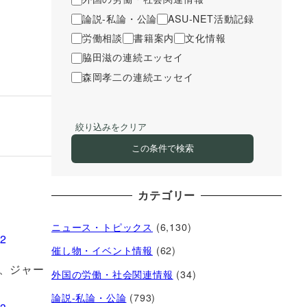
論説-私論・公論
ASU-NET活動記録
労働相談
書籍案内
文化情報
脇田滋の連続エッセイ
森岡孝二の連続エッセイ
絞り込みをクリア
この条件で検索
カテゴリー
ニュース・トピックス
(6,130)
催し物・イベント情報
(62)
、ジャー
外国の労働・社会関連情報
(34)
論説-私論・公論
(793)