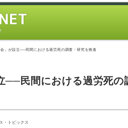
す
会」が設立──民間における過労死の調査・研究を推進
立──民間における過労死の
ー
ス・トピックス