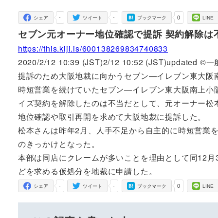
者
-
-
0
シェア
ツイート
ブックマーク
LINE
セブン元オーナー地位確認で提訴 契約解除は
https://this.kiji.is/600138269834740833
2020/2/12 10:39 (JST)2/12 10:52 (JST)upda
提訴のため大阪地裁に向かうセブン―イレブン東大阪
時短営業を続けていたセブン―イレブン東大阪南上小
イズ契約を解除したのは不当だとして、元オーナー松本
地位確認や取引再開を求めて大阪地裁に提訴した。
松本さんは昨年2月、人手不足から自主的に時短営業を
のきっかけとなった。
本部は同店にクレームが多いことを理由として同12月
どを求める仮処分を地裁に申請した。
-
-
0
シェア
ツイート
ブックマーク
LINE