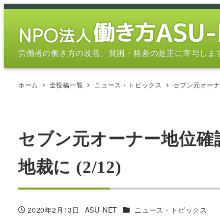
メ
イ
ン
コ
労働者の働き方の改善、貧困・格差の是正に寄与しま
ン
テ
ホーム
全投稿一覧
ニュース・トピックス
セブン元オーナ
ン
ツ
へ
移
セブン元オーナー地位確
動
地裁に (2/12)
カテゴリー
2020年2月13日
ASU-NET
ニュース・トピックス
投稿日
著