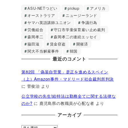
ASU-NETつどい
pickup
アメリカ
オーストラリア
ニュージーランド
ヤマハ英語講師ユニオン
争議行為
労働組合
守口市学童保育雇い止め裁判
森岡孝二
森岡孝二の連続エッセイ
脇田滋
賃金窃盗
開催済
関大不当解雇事件
韓国
最近のコメント
第82回 「偽装自営業」是正を進めるスペイン
（上）Amazon事件・マドリード社会裁判所判決
に
菅俊治
より
公立学校の先生!給特法は勤務全てに関する法律な
のか?
に
鹿児島県の教職員が心配な者
より
アーカイブ
ア