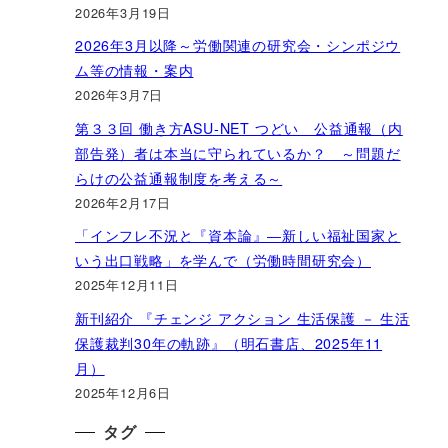
2026年3月19日
2026年3月以降～労働関連の研究会・シンポジウ
ム等の情報・案内
2026年3月7日
第３３回 働き方ASU-NET つどい 公益通報（内
部告発）者は本当に守られているか？ ～問題だ
らけの公益通報制度を考える～
2026年2月17日
「インフレ不況と『資本論』―新しい福祉国家と
いう出口戦略」を学んで（労働時間研究会）
2025年12月11日
新刊紹介 『チェンジ アクション 生活保護 － 生活
保護裁判30年の軌跡』（明石書店、2025年11
月）
2025年12月6日
タグ