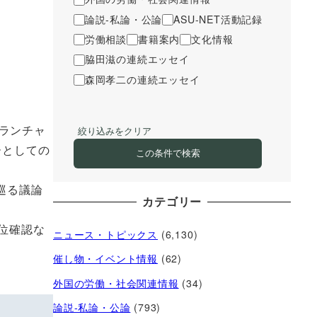
論説-私論・公論
ASU-NET活動記録
労働相談
書籍案内
文化情報
脇田滋の連続エッセイ
森岡孝二の連続エッセイ
ランチャ
絞り込みをクリア
ーとしての
この条件で検索
巡る議論
カテゴリー
位確認な
ニュース・トピックス
(6,130)
催し物・イベント情報
(62)
外国の労働・社会関連情報
(34)
論説-私論・公論
(793)