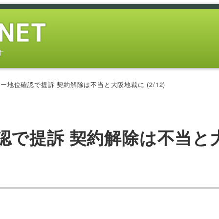
す
ー地位確認で提訴 契約解除は不当と大阪地裁に (2/12)
認で提訴 契約解除は不当と