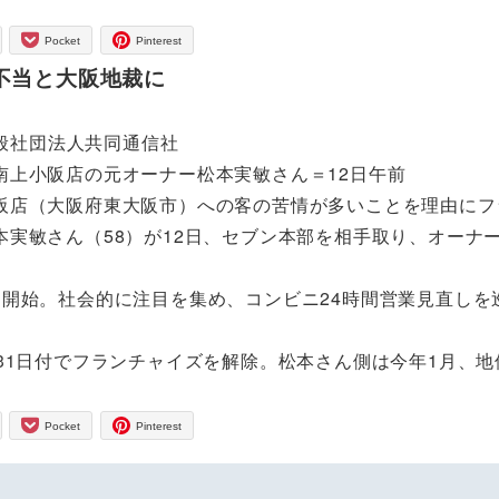
Pocket
Pinterest
不当と大阪地裁に
ted ©一般社団法人共同通信社
南上小阪店の元オーナー松本実敏さん＝12日午前
阪店（大阪府東大阪市）への客の苦情が多いことを理由にフ
実敏さん（58）が12日、セブン本部を相手取り、オーナ
開始。社会的に注目を集め、コンビニ24時間営業見直しを
31日付でフランチャイズを解除。松本さん側は今年1月、地
Pocket
Pinterest