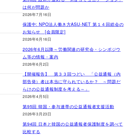
は何が問題か
2026年7月16日
保護中: NPO法人働き方ASU-NET 第１４回総会の
お知らせ [会員限定]
2026年6月16日
2026年6月以降～労働関連の研究会・シンポジウ
ム等の情報・案内
2026年6月2日
【開催報告】 第３３回つどい 「公益通報（内
部告発）者は本当に守られているか？ ～問題だ
らけの公益通報制度を考える～」
2026年4月5日
第95回 韓国・参与連帯の公益通報者支援活動
2026年3月23日
第94回 日本と韓国の公益通報者保護制度を調べて
比較する