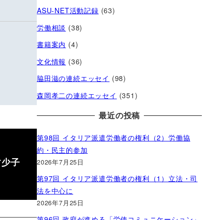
ASU-NET活動記録
(63)
労働相談
(38)
書籍案内
(4)
文化情報
(36)
脇田滋の連続エッセイ
(98)
森岡孝二の連続エッセイ
(351)
最近の投稿
第98回 イタリア派遣労働者の権利（2）労働協
約・民主的参加
す少子
2026年7月25日
第97回 イタリア派遣労働者の権利（1）立法・司
法を中心に
2026年7月25日
第96回 政府が進める「労使コミュニケーション」