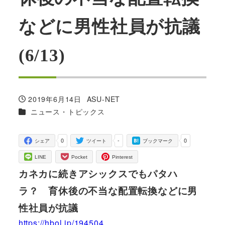
などに男性社員が抗議
(6/13)
2019年6月14日
ASU-NET
投稿日
著
カテゴリー
ニュース・トピックス
者
0
-
0
シェア
ツイート
ブックマーク
LINE
Pocket
Pinterest
カネカに続きアシックスでもパタハ
ラ？ 育休後の不当な配置転換などに男
性社員が抗議
https://hbol.jp/194504