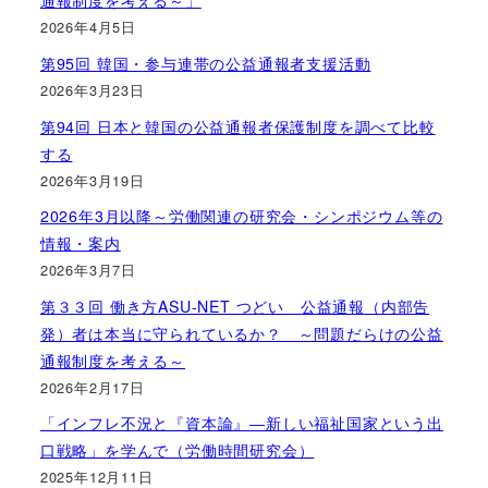
通報制度を考える～」
2026年4月5日
第95回 韓国・参与連帯の公益通報者支援活動
2026年3月23日
第94回 日本と韓国の公益通報者保護制度を調べて比較
する
2026年3月19日
2026年3月以降～労働関連の研究会・シンポジウム等の
情報・案内
2026年3月7日
第３３回 働き方ASU-NET つどい 公益通報（内部告
発）者は本当に守られているか？ ～問題だらけの公益
通報制度を考える～
2026年2月17日
「インフレ不況と『資本論』―新しい福祉国家という出
口戦略」を学んで（労働時間研究会）
2025年12月11日