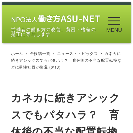
メ
イ
ン
労働者の働き方の改善、貧困・格差の
MENU
コ
是正に寄与します
ン
テ
ホーム
全投稿一覧
ニュース・トピックス
カネカに
ン
続きアシックスでもパタハラ？ 育休後の不当な配置転換な
ツ
どに男性社員が抗議 (6/13)
へ
移
動
カネカに続きアシック
スでもパタハラ？ 育
休後の不当な配置転換