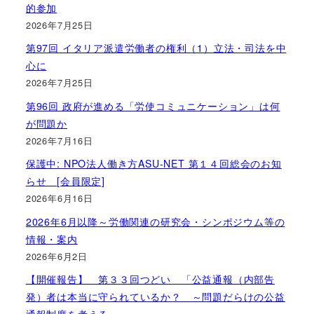
的参加
2026年7月25日
第97回 イタリア派遣労働者の権利（1）立法・司法を中
心に
2026年7月25日
第96回 政府が進める「労使コミュニケーション」は何
が問題か
2026年7月16日
保護中: NPO法人働き方ASU-NET 第１４回総会のお知
らせ [会員限定]
2026年6月16日
2026年6月以降～労働関連の研究会・シンポジウム等の
情報・案内
2026年6月2日
【開催報告】 第３３回つどい 「公益通報（内部告
発）者は本当に守られているか？ ～問題だらけの公益