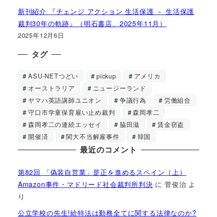
新刊紹介 『チェンジ アクション 生活保護 － 生活保護
裁判30年の軌跡』（明石書店、2025年11月）
2025年12月6日
タグ
ASU-NETつどい
pickup
アメリカ
オーストラリア
ニュージーランド
ヤマハ英語講師ユニオン
争議行為
労働組合
守口市学童保育雇い止め裁判
森岡孝二
森岡孝二の連続エッセイ
脇田滋
賃金窃盗
開催済
関大不当解雇事件
韓国
最近のコメント
第82回 「偽装自営業」是正を進めるスペイン（上）
Amazon事件・マドリード社会裁判所判決
に
菅俊治
よ
り
公立学校の先生!給特法は勤務全てに関する法律なのか?