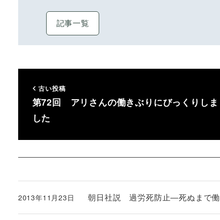
記事一覧
古い投稿
第72回 アリさんの働きぶりにびっくりしま
した
朝日社説 過労死防止―死ぬまで
2013年11月23日
投稿日