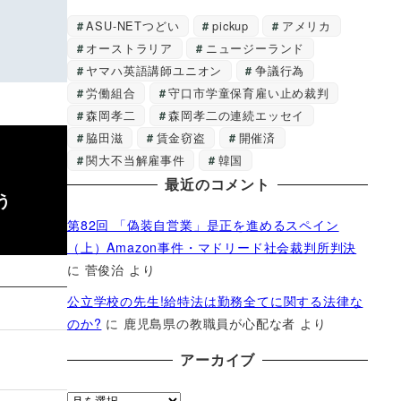
ASU-NETつどい
pickup
アメリカ
オーストラリア
ニュージーランド
ヤマハ英語講師ユニオン
争議行為
労働組合
守口市学童保育雇い止め裁判
森岡孝二
森岡孝二の連続エッセイ
脇田滋
賃金窃盗
開催済
関大不当解雇事件
韓国
最近のコメント
う
第82回 「偽装自営業」是正を進めるスペイン
（上）Amazon事件・マドリード社会裁判所判決
に
菅俊治
より
公立学校の先生!給特法は勤務全てに関する法律な
のか?
に
鹿児島県の教職員が心配な者
より
アーカイブ
ア