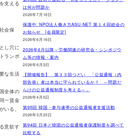
を支える
は何が問題か
2026年7月16日
保護中: NPO法人働き方ASU-NET 第１４回総会の
社会保
お知らせ [会員限定]
2026年6月16日
とし穴に
2026年6月以降～労働関連の研究会・シンポジウ
トランポ
ム等の情報・案内
2026年6月2日
【開催報告】 第３３回つどい 「公益通報（内
要な生活
部告発）者は本当に守られているか？ ～問題だ
らけの公益通報制度を考える～」
国全体の
2026年4月5日
同一賃金
第95回 韓国・参与連帯の公益通報者支援活動
がいる。
2026年3月23日
第94回 日本と韓国の公益通報者保護制度を調べて
る意欲す
比較する