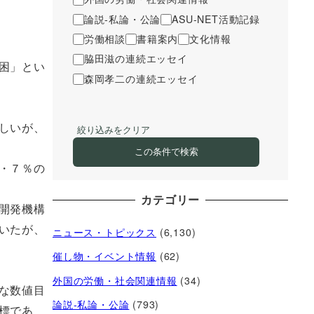
論説-私論・公論
ASU-NET活動記録
労働相談
書籍案内
文化情報
脇田滋の連続エッセイ
困」とい
森岡孝二の連続エッセイ
しいが、
絞り込みをクリア
この条件で検索
・７％の
カテゴリー
開発機構
いたが、
ニュース・トピックス
(6,130)
催し物・イベント情報
(62)
外国の労働・社会関連情報
(34)
な数値目
論説-私論・公論
(793)
標であ