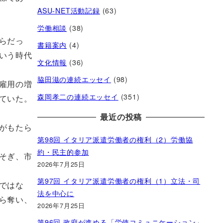
ASU-NET活動記録
(63)
労働相談
(38)
らだっ
書籍案内
(4)
いう時代
文化情報
(36)
脇田滋の連続エッセイ
(98)
雇用の増
森岡孝二の連続エッセイ
(351)
ていた。
最近の投稿
がもたら
第98回 イタリア派遣労働者の権利（2）労働協
約・民主的参加
そぎ、市
2026年7月25日
第97回 イタリア派遣労働者の権利（1）立法・司
ではな
法を中心に
ら奪い、
2026年7月25日
第96回 政府が進める「労使コミュニケーション」