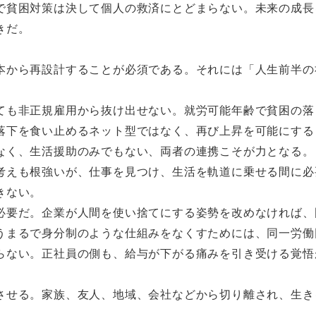
貧困対策は決して個人の救済にとどまらない。未来の成長
きだ。
から再設計することが必須である。それには「人生前半の
も非正規雇用から抜け出せない。就労可能年齢で貧困の落
落下を食い止めるネット型ではなく、再び上昇を可能にする
なく、生活援助のみでもない、両者の連携こそが力となる。
えも根強いが、仕事を見つけ、生活を軌道に乗せる間に必
きない。
要だ。企業が人間を使い捨てにする姿勢を改めなければ、
うまるで身分制のような仕組みをなくすためには、同一労働
らない。正社員の側も、給与が下がる痛みを引き受ける覚悟
せる。家族、友人、地域、会社などから切り離され、生き