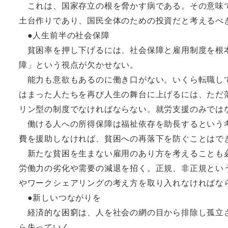
これは、国家存立の根を脅かす病である。その意味で
土台作りであり、国民全体のための投資だと考えるべ
●人生前半の社会保障
貧困率を押し下げるには、社会保障と雇用制度を根本
障」という視点が欠かせない。
能力も意欲もあるのに働き口がない。いくら転職して
はまった人たちを再び人生の舞台に上げるには、ただ
リン型の制度でなければならない。就労支援のみでは
働ける人への所得保障は福祉依存を助長するという考
費を援助しなければ、貧困への再落下を防ぐことはで
新たな貧困を生まない雇用のあり方を考えることも必
労働力の劣化や需要の減退を招く。正規、非正規とい
やワークシェアリングの考え方を取り入れなければな
●新しいつながりを
経済的な困窮は、人を社会の網の目から排除し孤立さ
ら失っていく。