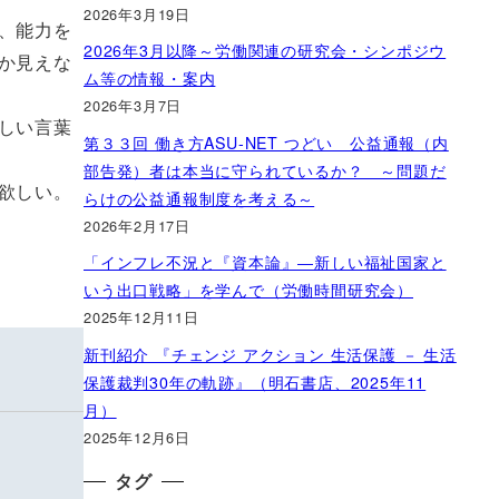
2026年3月19日
、能力を
2026年3月以降～労働関連の研究会・シンポジウ
か見えな
ム等の情報・案内
2026年3月7日
しい言葉
第３３回 働き方ASU-NET つどい 公益通報（内
部告発）者は本当に守られているか？ ～問題だ
欲しい。
らけの公益通報制度を考える～
2026年2月17日
「インフレ不況と『資本論』―新しい福祉国家と
いう出口戦略」を学んで（労働時間研究会）
2025年12月11日
新刊紹介 『チェンジ アクション 生活保護 － 生活
保護裁判30年の軌跡』（明石書店、2025年11
月）
2025年12月6日
タグ