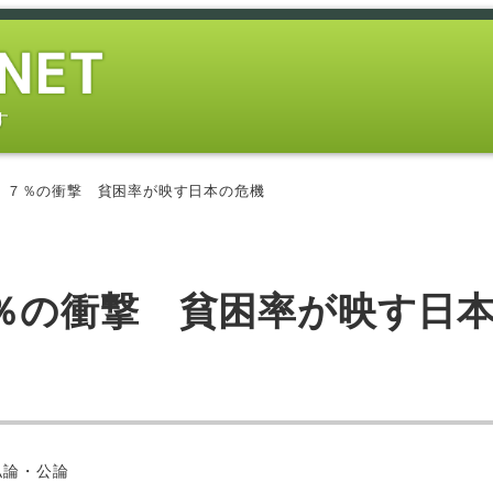
す
．７％の衝撃 貧困率が映す日本の危機
％の衝撃 貧困率が映す日
ー
私論・公論