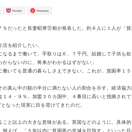
Pocket
Pinterest
％だったと長妻昭厚労相が発表した。約６人に１人が「貧
生活を紹介したい。
なるまで働いて、手取りは６、７千円。結婚して子供も欲
わからないのに、将来がわかるはずがない」
働いても普通の暮らしさえできない。これが、貧困率１５
の真ん中の額の半分に満たない人の割合を示す。経済協力
は１４・９％。加盟３０カ国中、４番目に高いと指摘されて
”となった現実に目を背けてきたのだ。
こと以上の大きな意味がある。英国などのように、具体的
。例えば、「５年以内に貧困率の半減を目指す」といった目