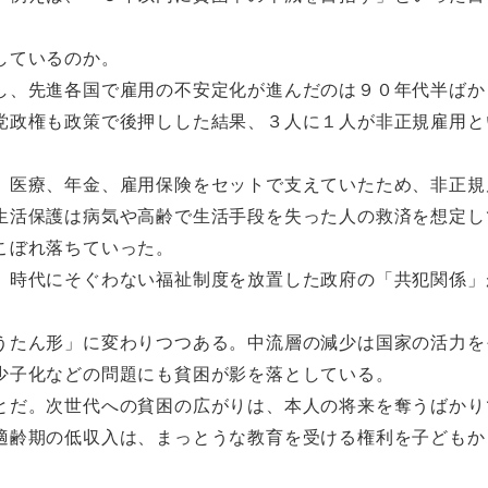
しているのか。
、先進各国で雇用の不安定化が進んだのは９０年代半ばか
党政権も政策で後押しした結果、３人に１人が非正規雇用と
医療、年金、雇用保険をセットで支えていたため、非正規
生活保護は病気や高齢で生活手段を失った人の救済を想定し
こぼれ落ちていった。
時代にそぐわない福祉制度を放置した政府の「共犯関係」
たん形」に変わりつつある。中流層の減少は国家の活力を
少子化などの問題にも貧困が影を落としている。
だ。次世代への貧困の広がりは、本人の将来を奪うばかり
適齢期の低収入は、まっとうな教育を受ける権利を子どもか