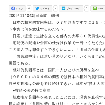
者
0
-
0
シェア
ツイート
ブックマーク
LINE
2009/ 11/ 04朝日新聞 朝刊
日本の相対的貧困率は、０７年調査ですでに１５・７
う事実は何を意味するのだろう。
日雇い派遣で生計を立てる都内の大卒３０代男性の
宅配便の配達や倉庫の仕分け作業で一日中くたくたに
この収入では想像すらできない……。「明日の仕事も
「国民総中流」は遠い昔の話となり、いくらまじめに
風景である。
相対的貧困率とは、国民一人ひとりの所得を並べ、そ
（ＯＥＣＤ）の０４年の調査では日本の相対的貧困率
自民党政権は公表を避け続けてきた。日本が“貧困大国
●数値公表の持つ意味
新政権が貧困率を発表したことには、現実を直視する
標を設定して貧困対策に取り組むことができるからだ