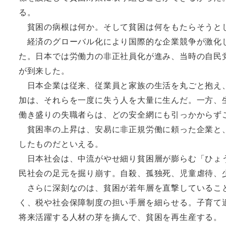
る。
貧困の病根は何か。そして貧困は何をもたらそうと
経済のグローバル化により国際的な企業競争が激化し
た。日本では労働力の非正社員化が進み、当時の自民
が到来した。
日本企業は従来、従業員と家族の生活を丸ごと抱え、
加は、それらを一度に失う人を大量に生んだ。一方、
働き盛りの失職者らは、どの安全網にも引っかからず
貧困率の上昇は、安易に非正規労働に頼った企業と、
したものだといえる。
日本社会は、中流がやせ細り貧困層が膨らむ「ひょう
民社会の足元を掘り崩す。自殺、孤独死、児童虐待、
さらに深刻なのは、貧困が若年層を直撃していること
く、税や社会保障制度の担い手層を細らせる。子育て
将来活躍する人材の芽を摘んで、貧困を再生産する。