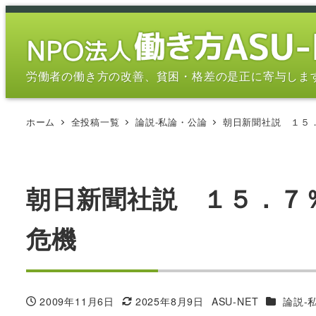
メ
イ
ン
コ
労働者の働き方の改善、貧困・格差の是正に寄与しま
ン
テ
ホーム
全投稿一覧
論説-私論・公論
朝日新聞社説 １５
ン
ツ
へ
移
朝日新聞社説 １５．７
動
危機
カテゴリ
2009年11月6日
2025年8月9日
ASU-NET
論説-
投稿日
更新日
著