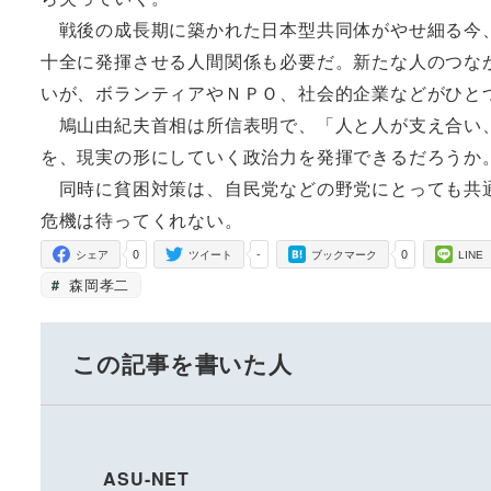
戦後の成長期に築かれた日本型共同体がやせ細る今、
十全に発揮させる人間関係も必要だ。新たな人のつな
いが、ボランティアやＮＰＯ、社会的企業などがひと
鳩山由紀夫首相は所信表明で、「人と人が支え合い、
を、現実の形にしていく政治力を発揮できるだろうか
同時に貧困対策は、自民党などの野党にとっても共通
危機は待ってくれない。
0
-
0
シェア
ツイート
ブックマーク
LINE
森岡孝二
この記事を書いた人
ASU-NET