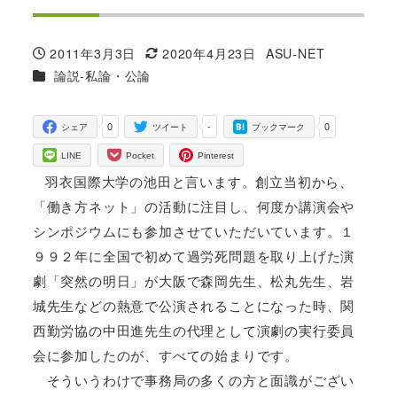
2011年3月3日
2020年4月23日
ASU-NET
投稿日
更新日
著
カテゴリー
論説-私論・公論
者
0
-
0
シェア
ツイート
ブックマーク
LINE
Pocket
Pinterest
羽衣国際大学の池田と言います。創立当初から、
「働き方ネット」の活動に注目し、何度か講演会や
シンポジウムにも参加させていただいています。１
９９２年に全国で初めて過労死問題を取り上げた演
劇「突然の明日」が大阪で森岡先生、松丸先生、岩
城先生などの熱意で公演されることになった時、関
西勤労協の中田進先生の代理として演劇の実行委員
会に参加したのが、すべての始まりです。
そういうわけで事務局の多くの方と面識がござい