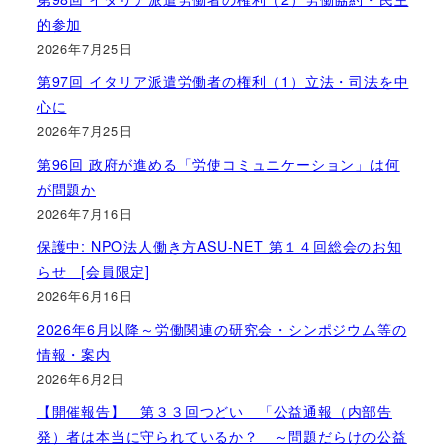
的参加
2026年7月25日
第97回 イタリア派遣労働者の権利（1）立法・司法を中
心に
2026年7月25日
第96回 政府が進める「労使コミュニケーション」は何
が問題か
2026年7月16日
保護中: NPO法人働き方ASU-NET 第１４回総会のお知
らせ [会員限定]
2026年6月16日
2026年6月以降～労働関連の研究会・シンポジウム等の
情報・案内
2026年6月2日
【開催報告】 第３３回つどい 「公益通報（内部告
発）者は本当に守られているか？ ～問題だらけの公益