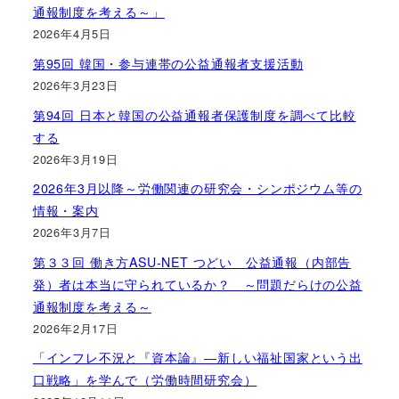
通報制度を考える～」
2026年4月5日
第95回 韓国・参与連帯の公益通報者支援活動
2026年3月23日
第94回 日本と韓国の公益通報者保護制度を調べて比較
する
2026年3月19日
2026年3月以降～労働関連の研究会・シンポジウム等の
情報・案内
2026年3月7日
第３３回 働き方ASU-NET つどい 公益通報（内部告
発）者は本当に守られているか？ ～問題だらけの公益
通報制度を考える～
2026年2月17日
「インフレ不況と『資本論』―新しい福祉国家という出
口戦略」を学んで（労働時間研究会）