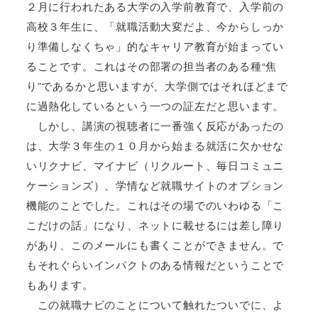
２月に行われたある大学の入学前教育で、入学前の
高校３年生に、「就職活動大変だよ、今からしっか
り準備しなくちゃ」的なキャリア教育が始まってい
ることです。これはその部署の担当者のある種“焦
り”であるかと思いますが、大学側ではそれほどまで
に過熱化しているという一つの証左だと思います。
しかし、講演の視聴者に一番強く反応があったの
は、大学３年生の１０月から始まる就活に欠かせな
いリクナビ、マイナビ（リクルート、毎日コミュニ
ケーションズ）、学情など就職サイトのオプション
機能のことでした。これはその場でのいわゆる「こ
こだけの話」になり、ネットに載せるには差し障り
があり、このメールにも書くことができません。で
もそれぐらいインパクトのある情報だということで
もあります。
この就職ナビのことについて触れたついでに、よ