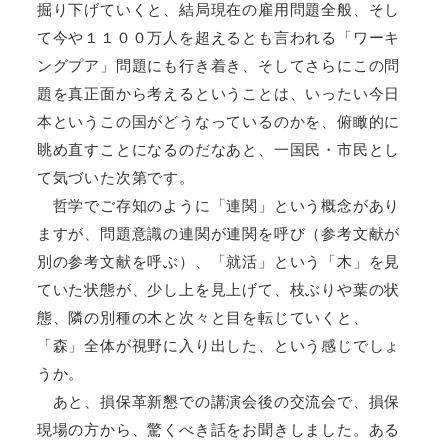
掘り下げていくと、結局現在の雇用問題全般、そし
て今や１１００万人を超えるとも言われる「ワーキ
ングプア」問題にも行き着き、そしてさらにこの問
題を真正面から考えるということは、いったい今日
本というこの国がどうなっているのかを、俯瞰的に
眺め直すことになるのだなあと、一国民・市民とし
て気づいた次第です。
哲学でご存知のように「連関」という概念があり
ますが、問題意識の連関が連関を呼び（参考文献が
別の参考文献を呼ぶ）、「就活」という「木」を見
ていた状態が、少し上を見上げて、枝ぶりや葉の状
態、隣の別種の木と次々と目を転じていくと、
「森」全体が視野に入り出した、という感じでしょ
うか。
あと、損保革新懇での講演会後の交流会で、損保
現場の方から、驚くべき話をお聞きしました。ある