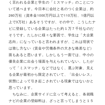
く言われる企業と学生の「ミスマッチ」のことにつ
いて述べます。今日本に会社と名のつく企業は、約
260
万社（資本金
1000
万円以上で
110
万社、
1
億円以
上で
3
万社）あるそうですが、その中で、こうしたナ
ビに登録している企業はたった約１万７千社なのだ
そうです。たしかに様々な要因で、学生は「大企業
志向」になっていると言われますが、これは現状で
は致し方ない（賃金や労働条件の大きな格差など）
面もあると思います。しかしもう一面では、中小の
優良企業に出会う場面を与えられていない、したが
って「ミスマッチ」などではなく、選ぶ対象、見え
る企業が最初から限定されていて、「出会いレス」
状態によって引き起こされている現象ではないかと
思っています。
ちなみに、企業サイドに立って考えると、各就職
ナビの企業の登録料は、ざっと言ってしまうと１５