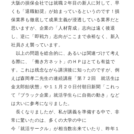
大阪の損保会社では就職２年目の新人に対して、早
くも「退職勧奨」が始まっているというのです！損
保業界も徹底して成果主義が浸透している業界だと
思いますが、企業の「人材育成」志向は遠く後退
し、逆に「即戦力」志向がここまで余裕なく、新入
社員さえ襲っています。
以上の問題を総合的に、あるいは関連づけて考え
る際に、「働き方ネット」のＨＰはとても有益で
す。これは残念ながら講演後に知ったのですが、例
えば森岡孝二先生の連続講座「第７２回 就活生は
金太郎飴状態」や１１月２０日付朝日新聞「これっ
て『ブラック企業』就活学生らに自衛の動き」など
は大いに参考になりました。
長くなりましたが、私が講義を準備する中で、非
常に驚いたのは、多くの大学の中に
今「就活サークル」が相当数出来ていたり、昨年１