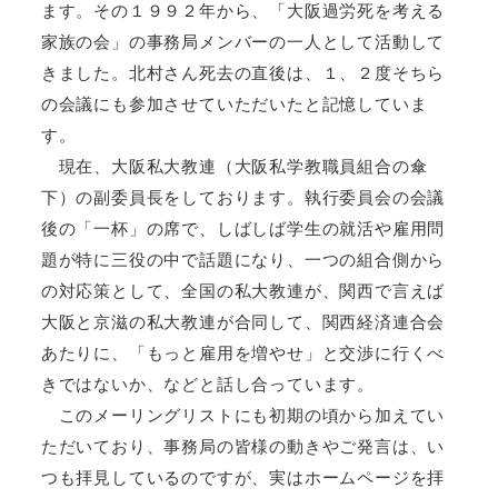
ます。その１９９２年から、「大阪過労死を考える
家族の会」の事務局メンバーの一人として活動して
きました。北村さん死去の直後は、１、２度そちら
の会議にも参加させていただいたと記憶していま
す。
現在、大阪私大教連（大阪私学教職員組合の傘
下）の副委員長をしております。執行委員会の会議
後の「一杯」の席で、しばしば学生の就活や雇用問
題が特に三役の中で話題になり、一つの組合側から
の対応策として、全国の私大教連が、関西で言えば
大阪と京滋の私大教連が合同して、関西経済連合会
あたりに、「もっと雇用を増やせ」と交渉に行くべ
きではないか、などと話し合っています。
このメーリングリストにも初期の頃から加えてい
ただいており、事務局の皆様の動きやご発言は、い
つも拝見しているのですが、実はホームページを拝