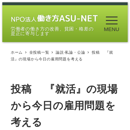
メ
イ
ン
労働者の働き方の改善、貧困・格差の
MENU
コ
是正に寄与します
ン
テ
ホーム
全投稿一覧
論説-私論・公論
投稿 『就
ン
活』の現場から今日の雇用問題を考える
ツ
へ
移
投稿 『就活』の現場
動
から今日の雇用問題を
考える