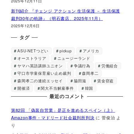
2025年12月11日
新刊紹介 『チェンジ アクション 生活保護 － 生活保護
裁判30年の軌跡』（明石書店、2025年11月）
2025年12月6日
タグ
ASU-NETつどい
pickup
アメリカ
オーストラリア
ニュージーランド
ヤマハ英語講師ユニオン
争議行為
労働組合
守口市学童保育雇い止め裁判
森岡孝二
森岡孝二の連続エッセイ
脇田滋
賃金窃盗
開催済
関大不当解雇事件
韓国
最近のコメント
第82回 「偽装自営業」是正を進めるスペイン（上）
Amazon事件・マドリード社会裁判所判決
に
菅俊治
よ
り