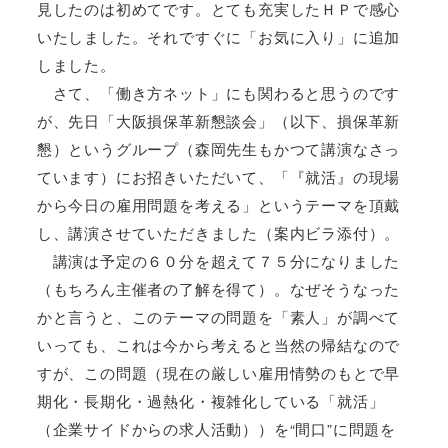
見したのは初めてです。とても充実したＨＰで感心
いたしました。それですぐに「お気に入り」に追加
しました。
さて、「働き方ネット」にも関わると思うのです
が、先日「大阪損保革新懇談会」（以下、損保革新
懇）というグループ（森岡先生もかつて講演なさっ
ています）にお招きいただいて、「『就活』の現場
から今日の雇用問題を考える」というテーマを頂戴
し、講演させていただきました（案内ビラ添付）。
講演は予定の６０分を超えて７５分になりました
（もちろん主催者の了解を得て）。なぜそうなった
かと言うと、このテーマの問題を「素人」が調べて
いっても、これは今から考えると当然の帰結なので
すが、この問題（現在の厳しい雇用情勢のもとで早
期化・長期化・過熱化・複雑化している「就活」
（企業サイドからの求人活動））を“間口”に問題を