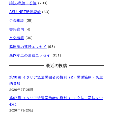
論説-私論・公論
(793)
ASU-NET活動記録
(63)
労働相談
(38)
書籍案内
(4)
文化情報
(36)
脇田滋の連続エッセイ
(98)
森岡孝二の連続エッセイ
(351)
最近の投稿
第98回 イタリア派遣労働者の権利（2）労働協約・民主
的参加
2026年7月25日
第97回 イタリア派遣労働者の権利（1）立法・司法を中
心に
2026年7月25日