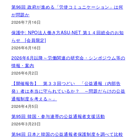
第96回 政府が進める「労使コミュニケーション」は何
が問題か
2026年7月16日
保護中: NPO法人働き方ASU-NET 第１４回総会のお知
らせ [会員限定]
2026年6月16日
2026年6月以降～労働関連の研究会・シンポジウム等の
情報・案内
2026年6月2日
【開催報告】 第３３回つどい 「公益通報（内部告
発）者は本当に守られているか？ ～問題だらけの公益
通報制度を考える～」
2026年4月5日
第95回 韓国・参与連帯の公益通報者支援活動
2026年3月23日
第94回 日本と韓国の公益通報者保護制度を調べて比較