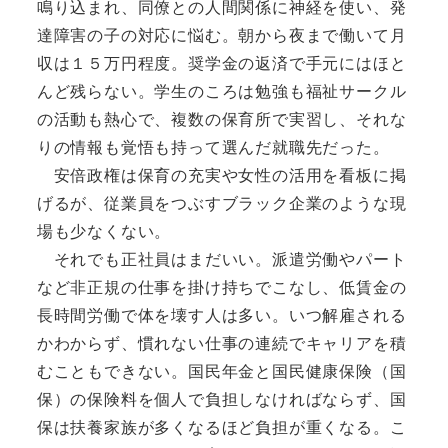
鳴り込まれ、同僚との人間関係に神経を使い、発
達障害の子の対応に悩む。朝から夜まで働いて月
収は１５万円程度。奨学金の返済で手元にはほと
んど残らない。学生のころは勉強も福祉サークル
の活動も熱心で、複数の保育所で実習し、それな
りの情報も覚悟も持って選んだ就職先だった。
安倍政権は保育の充実や女性の活用を看板に掲
げるが、従業員をつぶすブラック企業のような現
場も少なくない。
それでも正社員はまだいい。派遣労働やパート
など非正規の仕事を掛け持ちでこなし、低賃金の
長時間労働で体を壊す人は多い。いつ解雇される
かわからず、慣れない仕事の連続でキャリアを積
むこともできない。国民年金と国民健康保険（国
保）の保険料を個人で負担しなければならず、国
保は扶養家族が多くなるほど負担が重くなる。こ