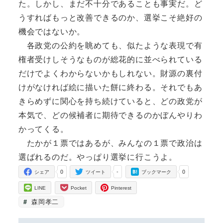
た。しかし、まだ不十分であることも事実だ。ど
うすればもっと改善できるのか、選挙こそ絶好の
機会ではないか。
各政党の公約を眺めても、似たような表現で有
権者受けしそうなものが総花的に並べられている
だけでよくわからないかもしれない。財源の裏付
けがなければ絵に描いた餅に終わる。それでもあ
きらめずに関心を持ち続けていると、どの政党が
本気で、どの候補者に期待できるのかぼんやりわ
かってくる。
たかが１票ではあるが、みんなの１票で政治は
選ばれるのだ。やっぱり選挙に行こうよ。
0
-
0
シェア
ツイート
ブックマーク
LINE
Pocket
Pinterest
森岡孝二