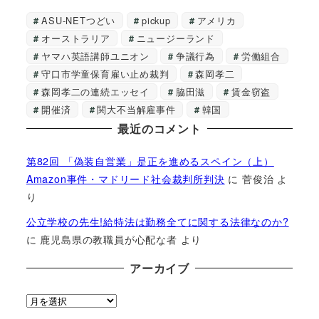
ASU-NETつどい
pickup
アメリカ
オーストラリア
ニュージーランド
ヤマハ英語講師ユニオン
争議行為
労働組合
守口市学童保育雇い止め裁判
森岡孝二
森岡孝二の連続エッセイ
脇田滋
賃金窃盗
開催済
関大不当解雇事件
韓国
最近のコメント
第82回 「偽装自営業」是正を進めるスペイン（上）
Amazon事件・マドリード社会裁判所判決
に
菅俊治
よ
り
公立学校の先生!給特法は勤務全てに関する法律なのか?
に
鹿児島県の教職員が心配な者
より
アーカイブ
ア
ー