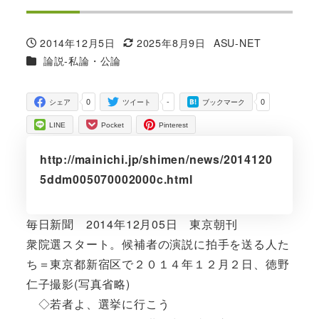
2014年12月5日
2025年8月9日
ASU-NET
投稿日
更新日
著
カテゴリー
論説-私論・公論
者
0
-
0
シェア
ツイート
ブックマーク
LINE
Pocket
Pinterest
http://mainichi.jp/shimen/news/2014120
5ddm005070002000c.html
毎日新聞 2014年12月05日 東京朝刊
衆院選スタート。候補者の演説に拍手を送る人た
ち＝東京都新宿区で２０１４年１２月２日、徳野
仁子撮影(写真省略)
◇若者よ、選挙に行こう