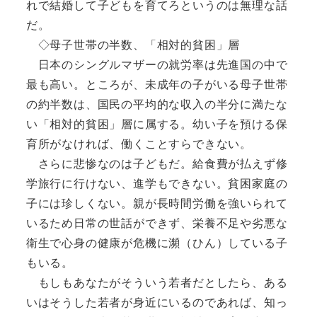
れで結婚して子どもを育てろというのは無理な話
だ。
◇母子世帯の半数、「相対的貧困」層
日本のシングルマザーの就労率は先進国の中で
最も高い。ところが、未成年の子がいる母子世帯
の約半数は、国民の平均的な収入の半分に満たな
い「相対的貧困」層に属する。幼い子を預ける保
育所がなければ、働くことすらできない。
さらに悲惨なのは子どもだ。給食費が払えず修
学旅行に行けない、進学もできない。貧困家庭の
子には珍しくない。親が長時間労働を強いられて
いるため日常の世話ができず、栄養不足や劣悪な
衛生で心身の健康が危機に瀕（ひん）している子
もいる。
もしもあなたがそういう若者だとしたら、ある
いはそうした若者が身近にいるのであれば、知っ