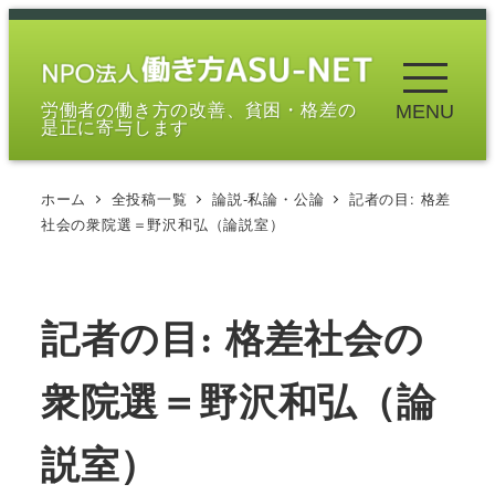
メ
イ
ン
労働者の働き方の改善、貧困・格差の
MENU
コ
是正に寄与します
ン
テ
ホーム
全投稿一覧
論説-私論・公論
記者の目: 格差
ン
社会の衆院選＝野沢和弘（論説室）
ツ
へ
移
記者の目: 格差社会の
動
衆院選＝野沢和弘（論
説室）