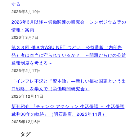
する
2026年3月19日
2026年3月以降～労働関連の研究会・シンポジウム等の
情報・案内
2026年3月7日
第３３回 働き方ASU-NET つどい 公益通報（内部告
発）者は本当に守られているか？ ～問題だらけの公益
通報制度を考える～
2026年2月17日
「インフレ不況と『資本論』―新しい福祉国家という出
口戦略」を学んで（労働時間研究会）
2025年12月11日
新刊紹介 『チェンジ アクション 生活保護 － 生活保護
裁判30年の軌跡』（明石書店、2025年11月）
2025年12月6日
タグ