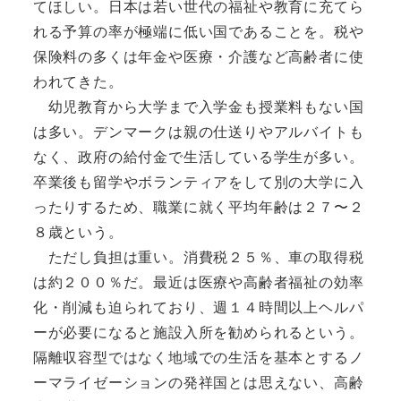
てほしい。日本は若い世代の福祉や教育に充てら
れる予算の率が極端に低い国であることを。税や
保険料の多くは年金や医療・介護など高齢者に使
われてきた。
幼児教育から大学まで入学金も授業料もない国
は多い。デンマークは親の仕送りやアルバイトも
なく、政府の給付金で生活している学生が多い。
卒業後も留学やボランティアをして別の大学に入
ったりするため、職業に就く平均年齢は２７〜２
８歳という。
ただし負担は重い。消費税２５％、車の取得税
は約２００％だ。最近は医療や高齢者福祉の効率
化・削減も迫られており、週１４時間以上ヘルパ
ーが必要になると施設入所を勧められるという。
隔離収容型ではなく地域での生活を基本とするノ
ーマライゼーションの発祥国とは思えない、高齢