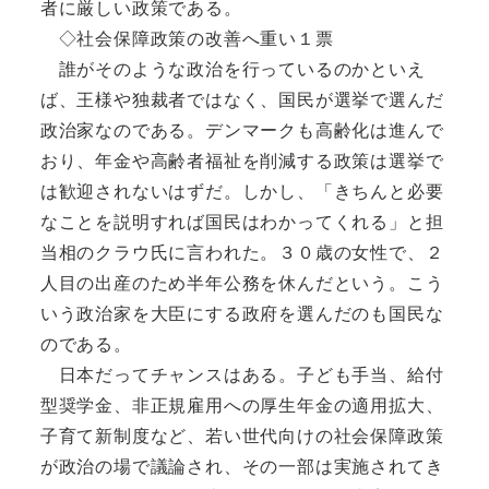
者に厳しい政策である。
◇社会保障政策の改善へ重い１票
誰がそのような政治を行っているのかといえ
ば、王様や独裁者ではなく、国民が選挙で選んだ
政治家なのである。デンマークも高齢化は進んで
おり、年金や高齢者福祉を削減する政策は選挙で
は歓迎されないはずだ。しかし、「きちんと必要
なことを説明すれば国民はわかってくれる」と担
当相のクラウ氏に言われた。３０歳の女性で、２
人目の出産のため半年公務を休んだという。こう
いう政治家を大臣にする政府を選んだのも国民な
のである。
日本だってチャンスはある。子ども手当、給付
型奨学金、非正規雇用への厚生年金の適用拡大、
子育て新制度など、若い世代向けの社会保障政策
が政治の場で議論され、その一部は実施されてき