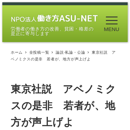
メ
イ
ン
労働者の働き方の改善、貧困・格差の
MENU
コ
是正に寄与します
ン
テ
ホーム
全投稿一覧
論説-私論・公論
東京社説 ア
ン
ベノミクスの是非 若者が、地方が声上げよ
ツ
へ
移
東京社説 アベノミク
動
スの是非 若者が、地
方が声上げよ