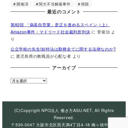
開催済
関大不当解雇事件
韓国
最近のコメント
第82回 「偽装自営業」是正を進めるスペイン（上）
Amazon事件・マドリード社会裁判所判決
に
菅俊治
よ
り
公立学校の先生!給特法は勤務全てに関する法律なのか?
に
鹿児島県の教職員が心配な者
より
アーカイブ
ア
ー
カ
イ
ブ
(C)Copyright NPO法人 働き方ASU-NET, All Rights
Reserved.
〒530-0047 大阪市北区西天満4丁目4-18 梅ヶ枝中央ビ