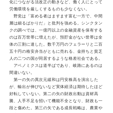
化につながる法改正の動きなど、働く人にとって
労働環境を厳しくするものも少なくない。
野党は「富める者はますます富む一方で、中間
層は細るばかりだ」と批判を強める。シンクタン
クの調べでは、一億円以上の金融資産を保有する
のは百万世帯に増えたが、預貯金がない世帯は全
体の三割に達した。数千万円のフェラーリと二百
五十円の格安弁当がともに売れる、金持ちと貧乏
人の二つの国が同居するような格差社会である。
アベノミクスは道半ばであり、岐路にあるのは
間違いない。
第一の矢の異次元緩和は円安株高を演出した
が、輸出が伸びないなど実体経済は期待したほど
好転していない。第二の矢の財政出動は資材高
騰、人手不足を招いて機能不全となり、財政も一
段と傷めた。第三の矢である成長戦略は、農業や