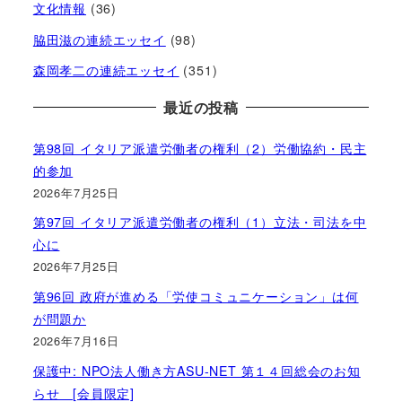
文化情報
(36)
脇田滋の連続エッセイ
(98)
森岡孝二の連続エッセイ
(351)
最近の投稿
第98回 イタリア派遣労働者の権利（2）労働協約・民主
的参加
2026年7月25日
第97回 イタリア派遣労働者の権利（1）立法・司法を中
心に
2026年7月25日
第96回 政府が進める「労使コミュニケーション」は何
が問題か
2026年7月16日
保護中: NPO法人働き方ASU-NET 第１４回総会のお知
らせ [会員限定]