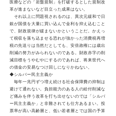
医療などの「岩盤規制」を打破するとした規制改
革が進まないなど目立った成果はない。
それ以上に問題視されるのは、異次元緩和で日
銀が国債を大量に買い込んで金利を抑え込むこと
で、財政規律が緩まないかということだ。かえっ
て税収を落ち込ませる恐れが強かった消費税再増
税の先送りは当然だとしても、安倍政権には歳出
削減の努力がみられないのである。財政赤字の削
減目標をうやむやにするのであれば、将来世代へ
の借金の安易なつけ回しになりかねない。
◆シルバー民主主義か
毎年一兆円ずつ増え続ける社会保障費の抑制は
避けて通れない。負担能力のある人の給付削減な
ど痛みを伴う改革を打ち出せないのでは「シルバ
ー民主主義か」と非難されても仕方あるまい。投
票率が高い高齢層と、低い若者層とでは国の予算