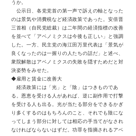
うか。
公示日、各党党首の第一声で訴えの軸となった
のは景気や消費税など経済政策であった。安倍晋
三首相（自民党総裁）は二年間の経済指標の改善
を並べて「アベノミクスは今後も正しい」と強調
した。一方、民主党の海江田万里代表は「景気が
良くなったのは一握りの人たちの話だ」と述べ、
衆院解散はアベノミクスの失敗を隠すためだと対
決姿勢をみせた。
◆雇用と賃金に改善大
経済政策には「光」と「陰」はつきものであ
る。恩恵を受ける人があれば、逆に副作用で打撃
を受ける人も出る。光が当たる部分をできるかぎ
り多くするのはもちろんのこと、それでも陰にな
ってしまう部分に対しては相応の手当てがなされ
なければならないはずだ。功罪を指摘されるアベ