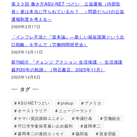
第３３回 働き方ASU-NET つどい 公益通報（内部告
発）者は本当に守られているか？ ～問題だらけの公益
通報制度を考える～
2026年2月17日
「インフレ不況と『資本論』―新しい福祉国家という出
口戦略」を学んで（労働時間研究会）
2025年12月11日
新刊紹介 『チェンジ アクション 生活保護 － 生活保護
裁判30年の軌跡』（明石書店、2025年11月）
2025年12月6日
タグ
ASU-NETつどい
pickup
アメリカ
オーストラリア
ニュージーランド
ヤマハ英語講師ユニオン
争議行為
労働組合
守口市学童保育雇い止め裁判
森岡孝二
森岡孝二の連続エッセイ
脇田滋
賃金窃盗