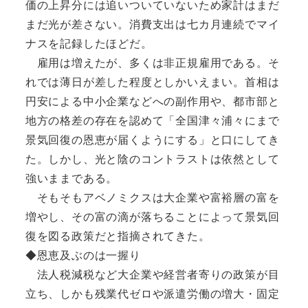
価の上昇分には追いついていないため家計はまだ
まだ光が差さない。消費支出は七カ月連続でマイ
ナスを記録したほどだ。
雇用は増えたが、多くは非正規雇用である。そ
れでは薄日が差した程度としかいえまい。首相は
円安による中小企業などへの副作用や、都市部と
地方の格差の存在を認めて「全国津々浦々にまで
景気回復の恩恵が届くようにする」と口にしてき
た。しかし、光と陰のコントラストは依然として
強いままである。
そもそもアベノミクスは大企業や富裕層の富を
増やし、その富の滴が落ちることによって景気回
復を図る政策だと指摘されてきた。
◆恩恵及ぶのは一握り
法人税減税など大企業や経営者寄りの政策が目
立ち、しかも残業代ゼロや派遣労働の増大・固定