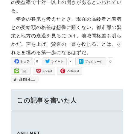
の受益率で十対一以上の開きがあるといわれてい
る。
年金の将来を考えたとき、現在の高齢者と若者
との受給額の格差は想像に難くない。都市部の繁
栄と地方の衰退を見るにつけ、地域間格差も明ら
かだ。声を上げ、賛否の一票を投じることは、そ
れらを埋める第一歩になるはずだ。
0
-
0
シェア
ツイート
ブックマーク
LINE
Pocket
Pinterest
森岡孝二
この記事を書いた人
ASU-NET