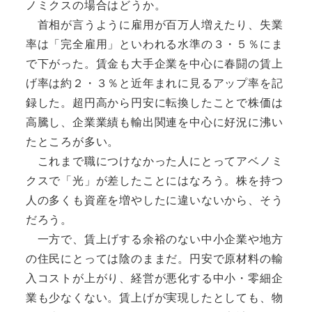
ノミクスの場合はどうか。
首相が言うように雇用が百万人増えたり、失業
率は「完全雇用」といわれる水準の３・５％にま
で下がった。賃金も大手企業を中心に春闘の賃上
げ率は約２・３％と近年まれに見るアップ率を記
録した。超円高から円安に転換したことで株価は
高騰し、企業業績も輸出関連を中心に好況に沸い
たところが多い。
これまで職につけなかった人にとってアベノミ
クスで「光」が差したことにはなろう。株を持つ
人の多くも資産を増やしたに違いないから、そう
だろう。
一方で、賃上げする余裕のない中小企業や地方
の住民にとっては陰のままだ。円安で原材料の輸
入コストが上がり、経営が悪化する中小・零細企
業も少なくない。賃上げが実現したとしても、物