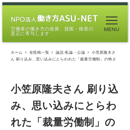
メ
イ
ン
労働者の働き方の改善、貧困・格差の
MENU
コ
是正に寄与します
ン
テ
ホーム
全投稿一覧
論説-私論・公論
小笠原隆夫さ
ン
ん 刷り込み、思い込みにとらわれた「裁量労働制」の怖さ
ツ
へ
移
小笠原隆夫さん 刷り込
動
み、思い込みにとらわ
れた「裁量労働制」の