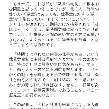
もう一点、これは私が「裁量労働制」の根本的
な問題と思っていることですが、働く人に時間の
使い方の“裁量”はあっても、仕事量に対する“裁
量”が非常に少ない、もしくはないことです。ド
ンと仕事を渡されて、期限だけが指示されて「後
はよろしく」では、長時間労働に陥って当たり前
でしょう。仕事量と時間の使い方の両方に裁量が
なければ、よく言われる「定額働かせ放題」とな
ってしまうのは必然です。
「時間では測れない内容の仕事がある」という
裁量労働制に主旨は理解できますが、今のままで
は、特に会社側に悪意や無自覚があったとする
と、働く人が一方的に不利益を被ります。 せっ
かくの制度を意味がある形で機能させるには、会
社と働く人の両方で、「刷り込み」や「思い込
み」が排除されなければなりません。 裁量があ
ってこその「裁量労働制」であることを、いま一
度見直す必要があります。
※この記事は「会社と社員を円満につなげる人事