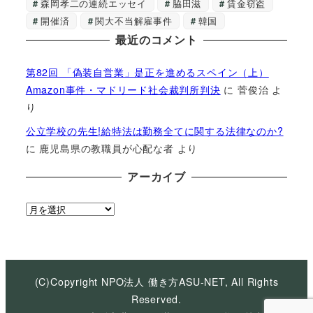
森岡孝二の連続エッセイ
脇田滋
賃金窃盗
開催済
関大不当解雇事件
韓国
最近のコメント
第82回 「偽装自営業」是正を進めるスペイン（上）
Amazon事件・マドリード社会裁判所判決
に
菅俊治
よ
り
公立学校の先生!給特法は勤務全てに関する法律なのか?
に
鹿児島県の教職員が心配な者
より
アーカイブ
ア
ー
カ
イ
ブ
(C)Copyright NPO法人 働き方ASU-NET, All Rights
Reserved.