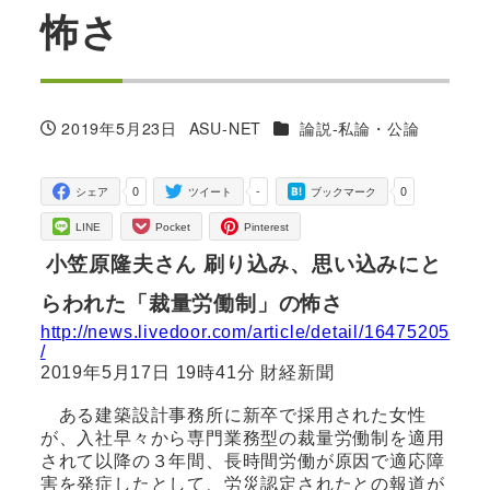
怖さ
カテゴリー
2019年5月23日
ASU-NET
論説-私論・公論
投稿日
著
者
0
-
0
シェア
ツイート
ブックマーク
LINE
Pocket
Pinterest
小笠原隆夫さん 刷り込み、思い込みにと
らわれた「裁量労働制」の怖さ
http://news.livedoor.com/article/detail/16475205
/
2019年5月17日 19時41分 財経新聞
ある建築設計事務所に新卒で採用された女性
が、入社早々から専門業務型の裁量労働制を適用
されて以降の３年間、長時間労働が原因で適応障
害を発症したとして、労災認定されたとの報道が