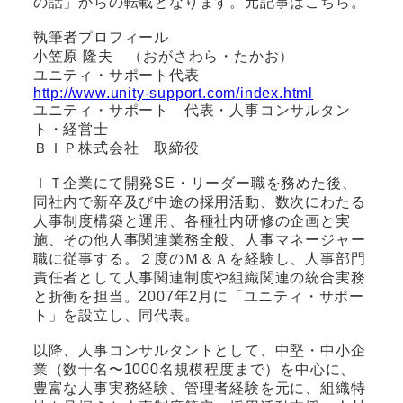
の話」からの転載となります。元記事はこちら。
執筆者プロフィール
小笠原 隆夫 （おがさわら・たかお）
ユニティ・サポート代表
http://www.unity-support.com/index.html
ユニティ・サポート 代表・人事コンサルタン
ト・経営士
ＢＩＰ株式会社 取締役
ＩＴ企業にて開発SE・リーダー職を務めた後、
同社内で新卒及び中途の採用活動、数次にわたる
人事制度構築と運用、各種社内研修の企画と実
施、その他人事関連業務全般、人事マネージャー
職に従事する。２度のＭ＆Ａを経験し、人事部門
責任者として人事関連制度や組織関連の統合実務
と折衝を担当。2007年2月に「ユニティ・サポー
ト」を設立し、同代表。
以降、人事コンサルタントとして、中堅・中小企
業（数十名〜1000名規模程度まで）を中心に、
豊富な人事実務経験、管理者経験を元に、組織特