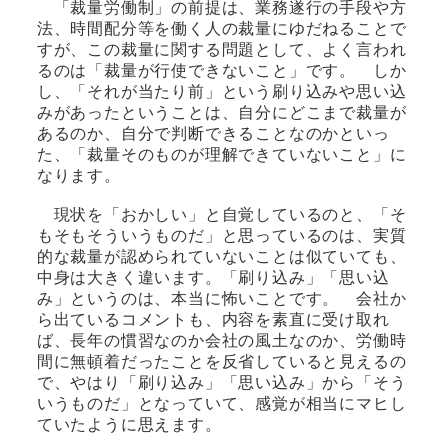
「裁量労働制」の前提は、業務遂行の手段や方
法、時間配分等を働く人の裁量にゆだねることで
すが、この裁量に関する問題として、よく言われ
るのは「裁量が行使できないこと」です。 しか
し、「それが当たり前」という刷り込みや思い込
みがあったということは、自分にどこまで裁量が
あるのか、自分で判断できることなのかといっ
た、「裁量そのものが理解できていないこと」に
なります。
現状を「おかしい」と自覚しているのと、「そ
もそもそういうものだ」と思っているのは、実質
的な裁量が認められていないことは似ていても、
中身は大きく違います。「刷り込み」「思い込
み」というのは、本当に怖いことです。 会社か
ら出ているコメントも、内容を素直に受け取れ
ば、長年の慣習なのか会社の風土なのか、労働時
間に無頓着だったことを反省していると見えるの
で、やはり「刷り込み」「思い込み」から「そう
いうものだ」となっていて、感覚が相当にマヒし
ていたように思えます。