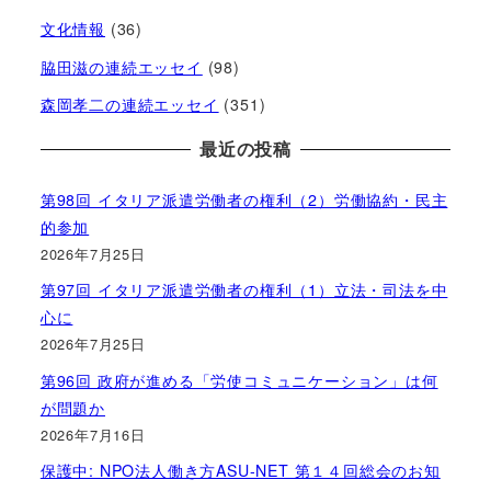
文化情報
(36)
脇田滋の連続エッセイ
(98)
森岡孝二の連続エッセイ
(351)
最近の投稿
第98回 イタリア派遣労働者の権利（2）労働協約・民主
的参加
2026年7月25日
第97回 イタリア派遣労働者の権利（1）立法・司法を中
心に
2026年7月25日
第96回 政府が進める「労使コミュニケーション」は何
が問題か
2026年7月16日
保護中: NPO法人働き方ASU-NET 第１４回総会のお知