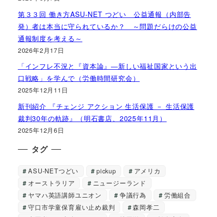
第３３回 働き方ASU-NET つどい 公益通報（内部告
発）者は本当に守られているか？ ～問題だらけの公益
通報制度を考える～
2026年2月17日
「インフレ不況と『資本論』―新しい福祉国家という出
口戦略」を学んで（労働時間研究会）
2025年12月11日
新刊紹介 『チェンジ アクション 生活保護 － 生活保護
裁判30年の軌跡』（明石書店、2025年11月）
2025年12月6日
タグ
ASU-NETつどい
pickup
アメリカ
オーストラリア
ニュージーランド
ヤマハ英語講師ユニオン
争議行為
労働組合
守口市学童保育雇い止め裁判
森岡孝二