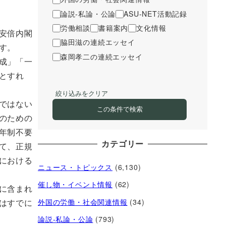
論説-私論・公論
ASU-NET活動記録
労働相談
書籍案内
文化情報
安倍内閣
脇田滋の連続エッセイ
す。
森岡孝二の連続エッセイ
成」「一
とすれ
絞り込みをクリア
ではない
この条件で検索
のための
年制不要
カテゴリー
て、正規
における
ニュース・トピックス
(6,130)
催し物・イベント情報
(62)
に含まれ
外国の労働・社会関連情報
(34)
はすでに
論説-私論・公論
(793)