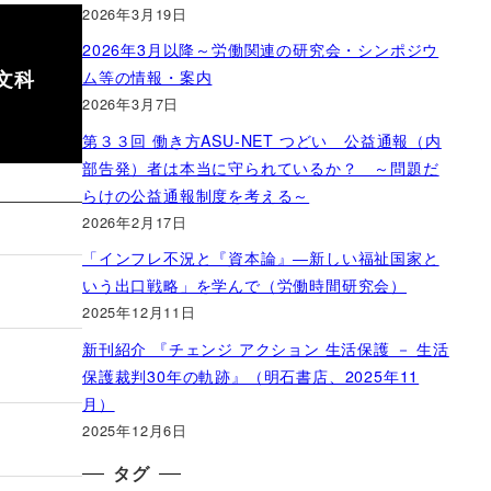
2026年3月19日
2026年3月以降～労働関連の研究会・シンポジウ
文科
ム等の情報・案内
2026年3月7日
第３３回 働き方ASU-NET つどい 公益通報（内
部告発）者は本当に守られているか？ ～問題だ
らけの公益通報制度を考える～
2026年2月17日
「インフレ不況と『資本論』―新しい福祉国家と
いう出口戦略」を学んで（労働時間研究会）
2025年12月11日
新刊紹介 『チェンジ アクション 生活保護 － 生活
保護裁判30年の軌跡』（明石書店、2025年11
月）
2025年12月6日
タグ