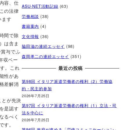
内容、仕
ASU-NET活動記録
(63)
この法律
労働相談
(38)
います
書籍案内
(4)
時間で除
文化情報
(36)
）は含ま
脇田滋の連続エッセイ
(98)
や賞与でふ
森岡孝二の連続エッセイ
(351)
年収ベー
ます。これ
最近の投稿
能性があ
第98回 イタリア派遣労働者の権利（2）労働協
格差解消
約・民主的参加
2026年7月25日
ことが先決
第97回 イタリア派遣労働者の権利（1）立法・司
を是認す
法を中心に
なるべく
2026年7月25日
です。
第96回 政府が進める「労使コミュニケーション」