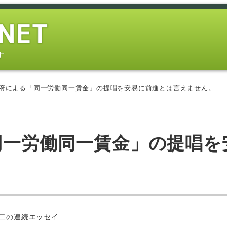
す
 政府による「同一労働同一賃金」の提唱を安易に前進とは言えません。
同一労働同一賃金」の提唱を
。
ー
二の連続エッセイ