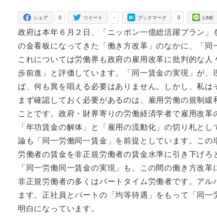
者
0
-
0
シェア
ツイート
ブックマーク
LINE
政府は本年６月２日、「ニッポン一億総活躍プラン」
の金看板になってきた「働き方改革」のなかに、「同
これについては労働界も政府の雇用改革に批判的な人
歩前進」と評価しています。「同一賃金の実現」が、
ば、何も異を唱える必要はありません。しかし、私は
まず確認しておく必要があるのは、雇用労働の規制緩
ことです。政府・財界寄りの労働経済学者で雇用改革
「年功賃金の解体」と「雇用の流動化」の切り札とし
論も「同一労働同一賃金」を前提としています。この
労働者の賃金を非正規労働者の賃金水準に引き下げろ
「同一労働同一賃金の実現」も、この間の働き方改革
非正規労働者の多くはパートタイム労働者です。アル
ます。正社員とパートの「均等待遇」をもって「同一
明白になっています。