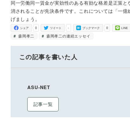
同一労働同一賃金が実効性のある有効な格差是正策と
消されることが先決条件です。これについては「一億
げましょう。
0
-
0
シェア
ツイート
ブックマーク
LINE
森岡孝二
森岡孝二の連続エッセイ
この記事を書いた人
ASU-NET
記事一覧