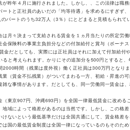
法が昨年４月に施行されました。しかし、、この法律は職務
パートと正社員のあいだの「均等待遇」を求めるにすぎず、
人のパートのうち32万人（3％）にとどまると見積もられて
合は月々決まって支給される賃金を１ヵ月当たりの所定労働
社会保険料の事業主負担分などの付加給付と賞与（ボーナス
一賃金だとしても、実際には正社員はそれに加えて付加給付
ていると考えられます。かりにその追加分を500円とすると、
間2000時間（残業は度外視）働く正社員は300万円となり
残業（賃金不払残業）がついてまわる一方、初給・昇進の可
複雑な事情があります。だとしても、同一労働同一賃金は、
（東京907円、沖縄693円）を全国一律最低賃金に改める
、地域によって格差があるのは当然です。しかし、この格差
いけないという最低基準だけは全国共通にして、賃金格差を
では国の最低賃金制度は全国一律になっているのもそのため