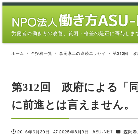
メ
イ
ン
コ
労働者の働き方の改善、貧困・格差の是正に寄与しま
ン
テ
ホーム
全投稿一覧
森岡孝二の連続エッセイ
第312回
ン
ツ
へ
移
第312回 政府による「
動
に前進とは言えません
カテゴリ
2016年6月30日
2025年8月9日
ASU-NET
森岡孝
投稿日
更新日
著