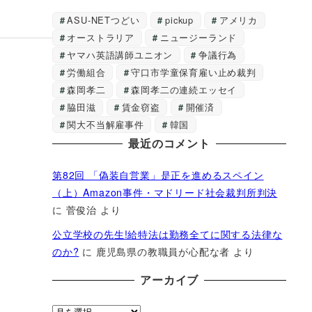
ASU-NETつどい
pickup
アメリカ
オーストラリア
ニュージーランド
ヤマハ英語講師ユニオン
争議行為
労働組合
守口市学童保育雇い止め裁判
森岡孝二
森岡孝二の連続エッセイ
脇田滋
賃金窃盗
開催済
関大不当解雇事件
韓国
最近のコメント
第82回 「偽装自営業」是正を進めるスペイン
（上）Amazon事件・マドリード社会裁判所判決
に
菅俊治
より
公立学校の先生!給特法は勤務全てに関する法律な
のか?
に
鹿児島県の教職員が心配な者
より
アーカイブ
ア