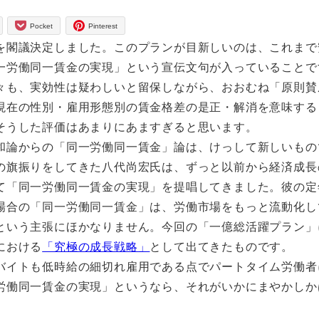
Pocket
Pinterest
を閣議決定しました。このプランが目新しいのは、これまで
一労働同一賃金の実現」という宣伝文句が入っていることで
々も、実効性は疑わしいと留保しながら、おおむね「原則賛
現在の性別・雇用形態別の賃金格差の是正・解消を意味する
そうした評価はあまりにあますぎると思います。
和論からの「同一労働同一賃金」論は、けっして新しいもの
の旗振りをしてきた八代尚宏氏は、ずっと以前から経済成長
て「同一労働同一賃金の実現」を提唱してきました。彼の定
場合の「同一労働同一賃金」は、労働市場をもっと流動化し
という主張にほかなりません。今回の「一億総活躍プラン」
における
「究極の成長戦略」
として出てきたものです。
バイトも低時給の細切れ雇用である点でパートタイム労働者
労働同一賃金の実現」というなら、それがいかにまやかしか