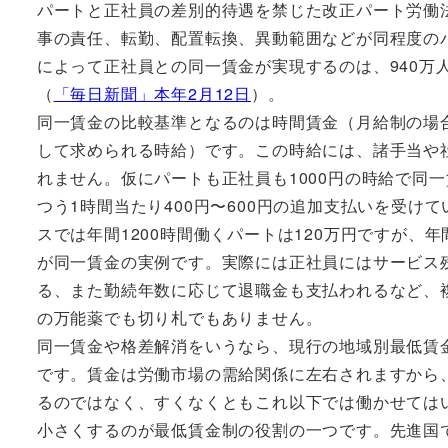
パートと正社員の差別的待遇を禁じた改正パート労働
事の責任、転勤、配置転換、異動範囲などが同程度の
によって正社員との同一賃金が実現するのは、940万
（
「毎日新聞」本年2月12日
）。
同一賃金の比較基準となるのは時間賃金（月給制の場
して求められる時給）です。この時給には、諸手当や
れません。仮にパートも正社員も1000円の時給で同
つう1時間当たり400円〜600円の追加支払いを受け
スでは年間1200時間働くパートは120万円ですが、年
が同一賃金の実例です。実際には正社員にはサービス
る、また勤続年数に応じて退職金も支払われるなど、
の万能薬でも切り札でもありません。
同一賃金や格差解消をいうなら、現行の地域別最低賃金
です。賃金は労働市場の需給関係に左右されますから
るのではなく、すくなくともこれ以下では働かせては
小さくするのが最低賃金制の役割の一つです。先進国