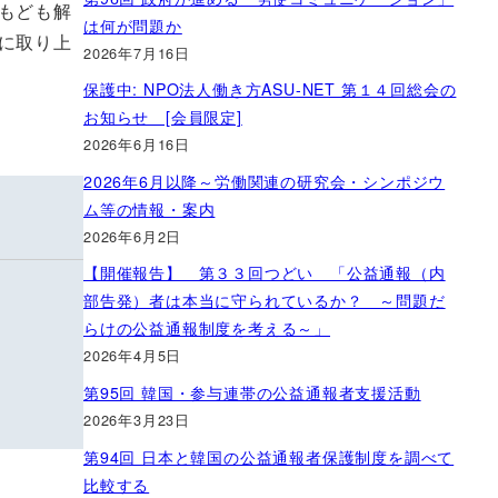
もども解
は何が問題か
に取り上
2026年7月16日
保護中: NPO法人働き方ASU-NET 第１４回総会の
お知らせ [会員限定]
2026年6月16日
2026年6月以降～労働関連の研究会・シンポジウ
ム等の情報・案内
2026年6月2日
【開催報告】 第３３回つどい 「公益通報（内
部告発）者は本当に守られているか？ ～問題だ
らけの公益通報制度を考える～」
2026年4月5日
第95回 韓国・参与連帯の公益通報者支援活動
2026年3月23日
第94回 日本と韓国の公益通報者保護制度を調べて
比較する