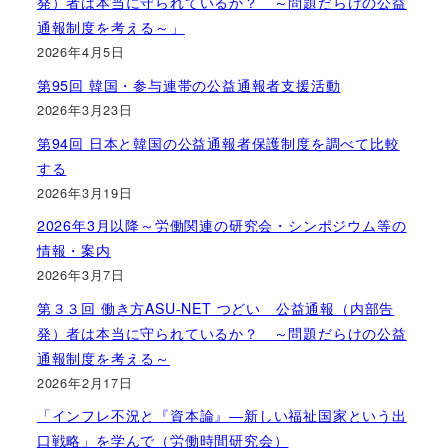
発）者は本当に守られているか？ ～問題だらけの公益
通報制度を考える～」
2026年4月5日
第95回 韓国・参与連帯の公益通報者支援活動
2026年3月23日
第94回 日本と韓国の公益通報者保護制度を調べて比較
する
2026年3月19日
2026年3月以降～労働関連の研究会・シンポジウム等の
情報・案内
2026年3月7日
第３３回 働き方ASU-NET つどい 公益通報（内部告
発）者は本当に守られているか？ ～問題だらけの公益
通報制度を考える～
2026年2月17日
「インフレ不況と『資本論』―新しい福祉国家という出
口戦略」を学んで（労働時間研究会）