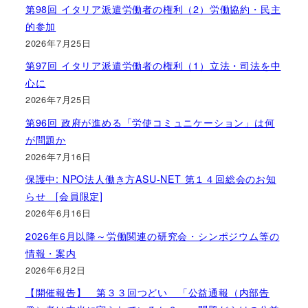
第98回 イタリア派遣労働者の権利（2）労働協約・民主
的参加
2026年7月25日
第97回 イタリア派遣労働者の権利（1）立法・司法を中
心に
2026年7月25日
第96回 政府が進める「労使コミュニケーション」は何
が問題か
2026年7月16日
保護中: NPO法人働き方ASU-NET 第１４回総会のお知
らせ [会員限定]
2026年6月16日
2026年6月以降～労働関連の研究会・シンポジウム等の
情報・案内
2026年6月2日
【開催報告】 第３３回つどい 「公益通報（内部告