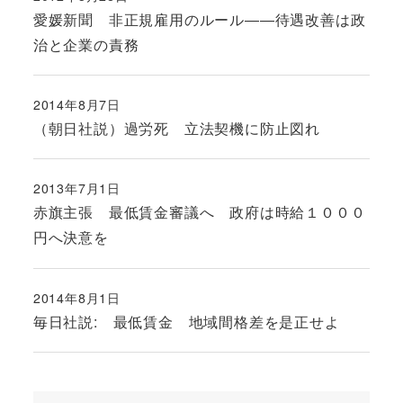
投稿日
愛媛新聞 非正規雇用のルール――待遇改善は政
治と企業の責務
2014年8月7日
投稿日
（朝日社説）過労死 立法契機に防止図れ
2013年7月1日
投稿日
赤旗主張 最低賃金審議へ 政府は時給１０００
円へ決意を
2014年8月1日
投稿日
毎日社説: 最低賃金 地域間格差を是正せよ