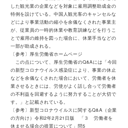
した観光業の企業などを対象に雇用調整助成金の
特例を設けている。中国人観光客のキャンセルな
どにより事業活動の縮小を余儀なくされた事業主
が、従業員の一時的休業や教育訓練などを行うこ
とで雇用の維持を図った場合に、休業手当などの
一部が助成される。
〔参考〕厚生労働省ホームページ
この点について、厚生労働省のQ&Aには「今回
の新型コロナウイルス感染症により、事業の休止
などを余儀なくされた場合において、労働者を休
業させるときには、労使がよく話し合って労働者
の不利益を回避するように努力することが大切で
す。」と記載されている。
〔参考〕新型コロナウイルスに関するQ&A（企業
の方向け）令和2年2月21日版 「３ 労働者を
休ませる場合の措置について」問5