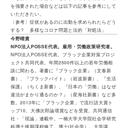
を強要された場合などは以下の記事を参考にして
いただきたい。
〔参考〕症状があるのに出勤を求められたらどう
する？ 多様なコロナ問題と法的「対処法」
今野晴貴
NPO法人POSSE代表。雇用・労働政策研究者。
NPO法人POSSE代表。ブラック企業対策プロジ
ェクト共同代表。年間2500件以上の若年労働相
談に関わる。著書に『ブラック企業』（文春新
書）、『ブラックバイト』（岩波新書）、『生活
保護』（ちくま新書）、『日本の「労働」はなぜ
違法がまかり通るのか？』（星海社新書）など多
数。2013年に「ブラック企業」で流行語大賞ト
ップ10、大佛次郎論壇賞などを受賞。共同通信
社・「現論」連載中。一橋大学大学院社会学研究
科博士後期課程修了。博士(社会学）。大学講