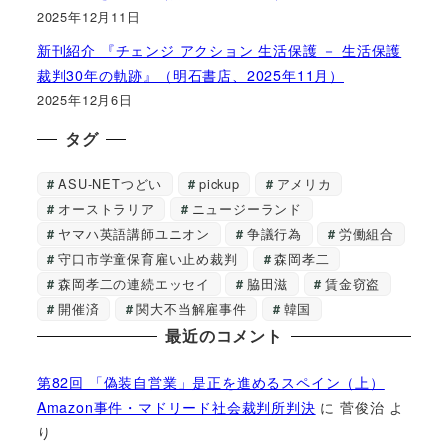
2025年12月11日
新刊紹介 『チェンジ アクション 生活保護 － 生活保護
裁判30年の軌跡』（明石書店、2025年11月）
2025年12月6日
タグ
ASU-NETつどい
pickup
アメリカ
オーストラリア
ニュージーランド
ヤマハ英語講師ユニオン
争議行為
労働組合
守口市学童保育雇い止め裁判
森岡孝二
森岡孝二の連続エッセイ
脇田滋
賃金窃盗
開催済
関大不当解雇事件
韓国
最近のコメント
第82回 「偽装自営業」是正を進めるスペイン（上）
Amazon事件・マドリード社会裁判所判決
に
菅俊治
よ
り