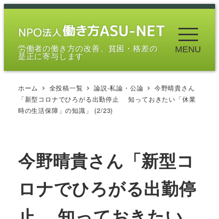
メ
イ
ン
労働者の働き方の改善、貧困・格差の
MENU
コ
是正に寄与します
ン
テ
ホーム
全投稿一覧
論説-私論・公論
今野晴貴さん
ン
「新型コロナでひろがる出勤停止 知っておきたい「休業
ツ
時の生活保障」の知識」 (2/23)
へ
移
動
今野晴貴さん「新型コ
ロナでひろがる出勤停
止 知っておきたい