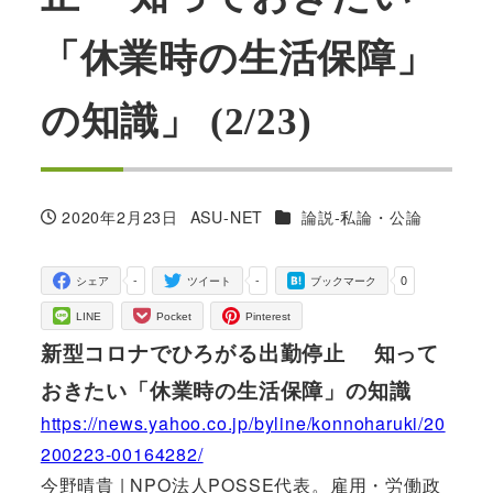
「休業時の生活保障」
の知識」 (2/23)
カテゴリー
2020年2月23日
ASU-NET
論説-私論・公論
投稿日
著
者
-
-
0
シェア
ツイート
ブックマーク
LINE
Pocket
Pinterest
新型コロナでひろがる出勤停止 知って
おきたい「休業時の生活保障」の知識
https://news.yahoo.co.jp/byline/konnoharuki/20
200223-00164282/
今野晴貴 | NPO法人POSSE代表。雇用・労働政