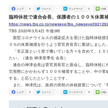
者
0
-
0
シェア
ツイート
ブックマーク
LINE
臨時休校で連合会長、保護者の１００％休業
https://news.tbs.co.jp/newseye/tbs_newseye392129
TBS 2020年3月4日 午後3時
新型コロナウイルスの感染拡大を受けた臨時休校措置
０％の休業補償を行うよう菅官房長官に要請しました
「非正規という形で働いている方々を含めて、１００
たい」（連合 神津里季生 会長）
連合の神津会長は菅官房長官と面会し、臨時休校に伴
労形態にかかわらず１００％補償することや、中小零
する」と応じたということです。
また、神津氏は、政府の突然の休校措置について「
0
-
0
シェア
ツイート
ブックマーク
LINE