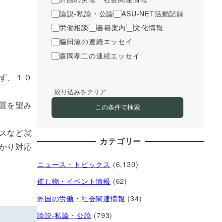
論説-私論・公論
ASU-NET活動記録
労働相談
書籍案内
文化情報
脇田滋の連続エッセイ
森岡孝二の連続エッセイ
ず、１０
絞り込みをクリア
置を望み
この条件で検索
スなど就
カテゴリー
かり対応
ニュース・トピックス
(6,130)
催し物・イベント情報
(62)
外国の労働・社会関連情報
(34)
論説-私論・公論
(793)