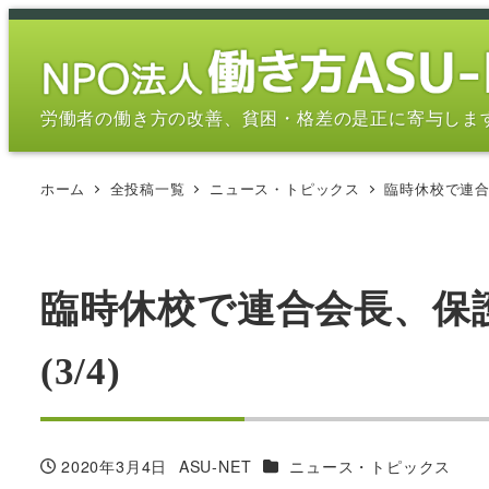
メ
イ
ン
コ
労働者の働き方の改善、貧困・格差の是正に寄与しま
ン
テ
ホーム
全投稿一覧
ニュース・トピックス
臨時休校で連合
ン
ツ
へ
移
臨時休校で連合会長、保
動
(3/4)
カテゴリー
2020年3月4日
ASU-NET
ニュース・トピックス
投稿日
著