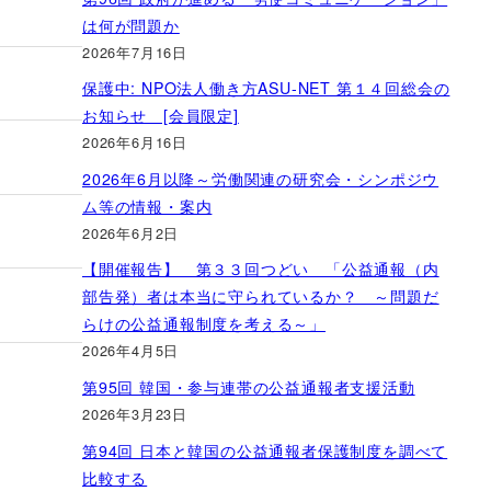
は何が問題か
2026年7月16日
保護中: NPO法人働き方ASU-NET 第１４回総会の
お知らせ [会員限定]
2026年6月16日
2026年6月以降～労働関連の研究会・シンポジウ
ム等の情報・案内
2026年6月2日
【開催報告】 第３３回つどい 「公益通報（内
部告発）者は本当に守られているか？ ～問題だ
らけの公益通報制度を考える～」
2026年4月5日
第95回 韓国・参与連帯の公益通報者支援活動
2026年3月23日
第94回 日本と韓国の公益通報者保護制度を調べて
比較する