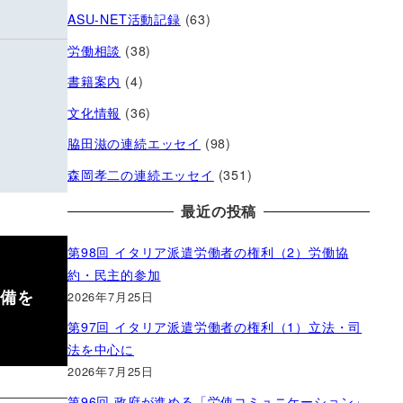
ASU-NET活動記録
(63)
労働相談
(38)
書籍案内
(4)
文化情報
(36)
脇田滋の連続エッセイ
(98)
森岡孝二の連続エッセイ
(351)
最近の投稿
第98回 イタリア派遣労働者の権利（2）労働協
約・民主的参加
整備を
2026年7月25日
第97回 イタリア派遣労働者の権利（1）立法・司
法を中心に
2026年7月25日
第96回 政府が進める「労使コミュニケーション」