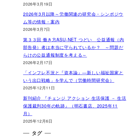
2026年3月19日
2026年3月以降～労働関連の研究会・シンポジウ
ム等の情報・案内
2026年3月7日
第３３回 働き方ASU-NET つどい 公益通報（内
部告発）者は本当に守られているか？ ～問題だ
らけの公益通報制度を考える～
2026年2月17日
「インフレ不況と『資本論』―新しい福祉国家と
いう出口戦略」を学んで（労働時間研究会）
2025年12月11日
新刊紹介 『チェンジ アクション 生活保護 － 生活
保護裁判30年の軌跡』（明石書店、2025年11
月）
2025年12月6日
タグ