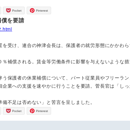
Pocket
Pinterest
補償を要請
2.html
を受け、連合の神津会長は、保護者の就労形態にかかわら
。
％補償される。賃金等労働条件に影響を与えないような措
う保護者の休業補償について、パート従業員やフリーラン
細企業への支援を速やかに行うことを要請。菅長官は「しっ
準備不足は否めない」と苦言を呈しました。
Pocket
Pinterest