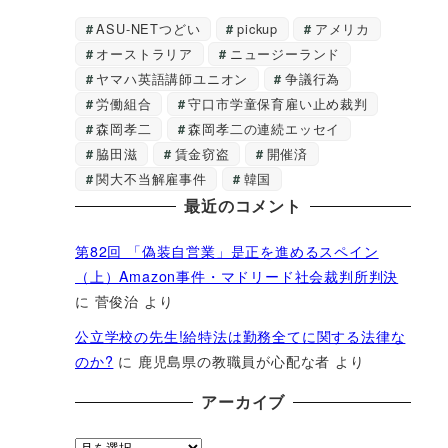
ASU-NETつどい
pickup
アメリカ
オーストラリア
ニュージーランド
ヤマハ英語講師ユニオン
争議行為
労働組合
守口市学童保育雇い止め裁判
森岡孝二
森岡孝二の連続エッセイ
脇田滋
賃金窃盗
開催済
関大不当解雇事件
韓国
最近のコメント
第82回 「偽装自営業」是正を進めるスペイン
（上）Amazon事件・マドリード社会裁判所判決
に
菅俊治
より
公立学校の先生!給特法は勤務全てに関する法律な
のか?
に
鹿児島県の教職員が心配な者
より
アーカイブ
ア