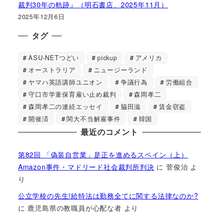
裁判30年の軌跡』（明石書店、2025年11月）
2025年12月6日
タグ
ASU-NETつどい
pickup
アメリカ
オーストラリア
ニュージーランド
ヤマハ英語講師ユニオン
争議行為
労働組合
守口市学童保育雇い止め裁判
森岡孝二
森岡孝二の連続エッセイ
脇田滋
賃金窃盗
開催済
関大不当解雇事件
韓国
最近のコメント
第82回 「偽装自営業」是正を進めるスペイン（上）
Amazon事件・マドリード社会裁判所判決
に
菅俊治
よ
り
公立学校の先生!給特法は勤務全てに関する法律なのか?
に
鹿児島県の教職員が心配な者
より