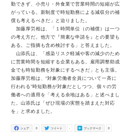
勤できず、小売り・外食業で営業時間の短縮が広
がっている。新制度で時短勤務による減収分の補
償も考えるべきだ」と迫りました。
加藤厚労相は、「１時間単位（の補償）は一つ
の考え方だ。他方で『簡素な申請を』との要望も
ある。ご指摘も含め検討する」と答えました。
山添氏は、「感染リスク軽減や客の減少のため
に営業時間を短縮する企業もある。雇用調整助成
金でも時短勤務を対象にするべきだ」とも主張。
加藤厚労相は、“対象労働者全員について一斉に
行われる”時短勤務が対象だとしつつ、個々の労
働者への適用を「考える余地はある」と述べまし
た。山添氏は「ぜひ現場の実態を踏まえた対応
を」と求めました。
0
-
0
シェア
ツイート
ブックマーク