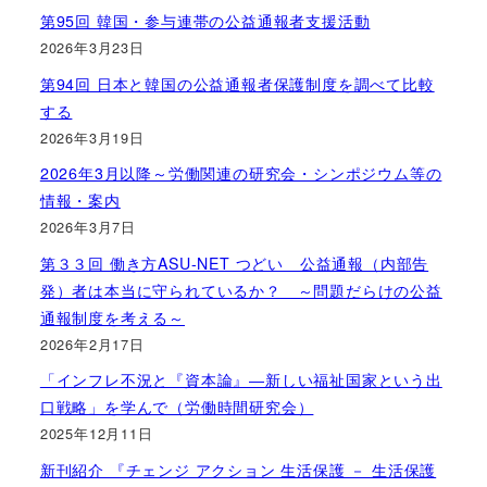
第95回 韓国・参与連帯の公益通報者支援活動
2026年3月23日
第94回 日本と韓国の公益通報者保護制度を調べて比較
する
2026年3月19日
2026年3月以降～労働関連の研究会・シンポジウム等の
情報・案内
2026年3月7日
第３３回 働き方ASU-NET つどい 公益通報（内部告
発）者は本当に守られているか？ ～問題だらけの公益
通報制度を考える～
2026年2月17日
「インフレ不況と『資本論』―新しい福祉国家という出
口戦略」を学んで（労働時間研究会）
2025年12月11日
新刊紹介 『チェンジ アクション 生活保護 － 生活保護