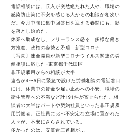
電話相談には、収入が突然絶たれた人や、職場の
感染防止策に不安を感じる人からの相談が相次い
だ。今月中旬に集中回答日を迎える春闘にも、影
を落とし始めた。
休業へ助成なし、フリーランス怒る 多様な働き
方推進、政権の姿勢と矛盾 新型コロナ
〔写真〕連合職員が新型コロナウイルス関連の労
働相談に応じた=東京都千代田区
非正規雇用からの相談が大半
連合が4〜5日に緊急で設けた労働相談の電話窓口
には、休業中の賃金や雇い止めへの不安、職場の
衛生管理への不満など計191件が寄せられた。相
談者の大半はパートや契約社員といった非正規雇
用労働者。正社員に比べ不安定な立場に置かれた
人々が、不安にさらされている。
多かったのは、安倍晋三首相が…