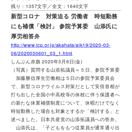
残り：1357文字／全文：1640文字
新型コロナ 対策迫る 労働者 時短勤務
にも補償「検討」 参院予算委 山添氏に
厚労相答弁
http://www.jcp.or.jp/akahata/aik19/2020-03-
06/2020030601_03_1.html
しんぶん赤旗 2020年3月6日(金)
（写真）質問する山添拓議員＝５日、参院予算委
加藤勝信厚生労働相は５日の参院予算委員会
で、新型コロナウイルス対策だとして安倍首相が
打ち出した全国小中高校等の休校に伴う保護者へ
の新たな休業補償制度について、休暇だけでなく
時短勤務した場合も対象とするか「検討する」と
述べました。日本共産党の山添拓議員への答弁。
山添氏は、「子どもをもつ従業員が通常通り出