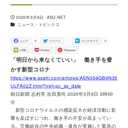
2020年3月6日
ASU-NET
投稿日
著
カテゴリー
ニュース・トピックス
者
0
-
0
シェア
ツイート
ブックマーク
LINE
Pocket
Pinterest
「明日から来なくていい」 働き手を脅
かす新型コロナ
https://www.asahi.com/articles/ASN356GB9N35
ULFA02Z.html?iref=pc_ss_date
朝日新聞 志村亮 吉田貴司 2020年3月6日 6時00
分
新型コロナウイルスの感染拡大が経済活動に影
響を及ぼすにつれ、働き手の不安が高まってい
る。労働組合の中央組織・連合が実施した緊急の