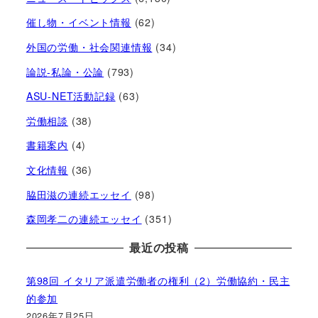
催し物・イベント情報
(62)
外国の労働・社会関連情報
(34)
論説-私論・公論
(793)
ASU-NET活動記録
(63)
労働相談
(38)
書籍案内
(4)
文化情報
(36)
脇田滋の連続エッセイ
(98)
森岡孝二の連続エッセイ
(351)
最近の投稿
第98回 イタリア派遣労働者の権利（2）労働協約・民主
的参加
2026年7月25日