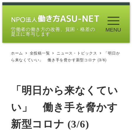
メ
イ
ン
労働者の働き方の改善、貧困・格差の
MENU
コ
是正に寄与します
ン
テ
ホーム
全投稿一覧
ニュース・トピックス
「明日か
ン
ら来なくていい」 働き手を脅かす新型コロナ (3/6)
ツ
へ
移
「明日から来なくてい
動
い」 働き手を脅かす
新型コロナ (3/6)