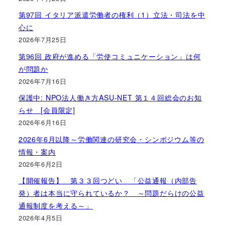
第97回 イタリア派遣労働者の権利（1）立法・司法を中
心に
2026年7月25日
第96回 政府が進める「労使コミュニケーション」は何
が問題か
2026年7月16日
保護中: NPO法人働き方ASU-NET 第１４回総会のお知
らせ [会員限定]
2026年6月16日
2026年6月以降～労働関連の研究会・シンポジウム等の
情報・案内
2026年6月2日
【開催報告】 第３３回つどい 「公益通報（内部告
発）者は本当に守られているか？ ～問題だらけの公益
通報制度を考える～」
2026年4月5日