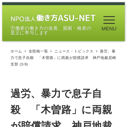
メ
イ
ン
労働者の働き方の改善、貧困・格差の
MENU
コ
是正に寄与します
ン
テ
ホーム
全投稿一覧
ニュース・トピックス
過労、暴
ン
力で息子自殺 「木曽路」に両親が賠償請求 神戸地裁尼崎
ツ
支部 (3/6)
へ
移
動
過労、暴力で息子自
殺 「木曽路」に両親
が賠償請求 神戸地裁