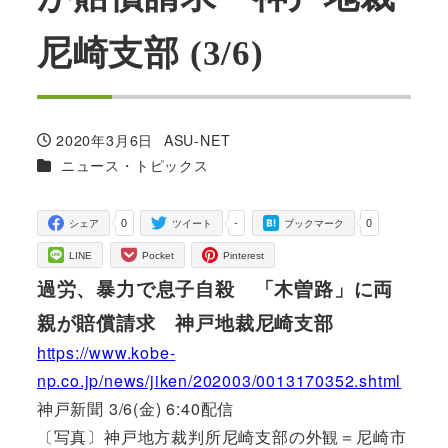
尼崎支部 (3/6)
2020年3月6日
ASU-NET
投稿日
著
カテゴリー
ニュース・トピックス
者
0
-
0
シェア
ツイート
ブックマーク
LINE
Pocket
Pinterest
過労、暴力で息子自殺 「木曽路」に両
親が賠償請求 神戸地裁尼崎支部
https://www.kobe-
np.co.jp/news/jiken/202003/0013170352.shtml
神戸新聞 3/6(金) 6:40配信
〔写真〕神戸地方裁判所尼崎支部の外観＝尼崎市