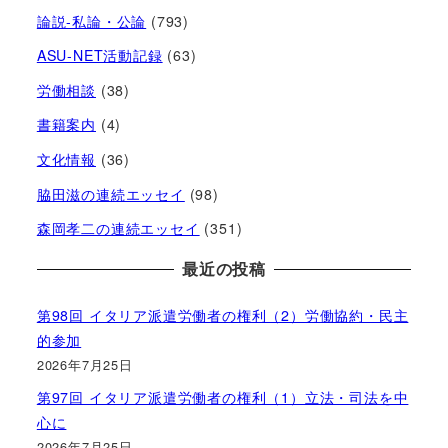
論説-私論・公論
(793)
ASU-NET活動記録
(63)
労働相談
(38)
書籍案内
(4)
文化情報
(36)
脇田滋の連続エッセイ
(98)
森岡孝二の連続エッセイ
(351)
最近の投稿
第98回 イタリア派遣労働者の権利（2）労働協約・民主
的参加
2026年7月25日
第97回 イタリア派遣労働者の権利（1）立法・司法を中
心に
2026年7月25日