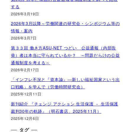
する
2026年3月19日
2026年3月以降～労働関連の研究会・シンポジウム等の
情報・案内
2026年3月7日
第３３回 働き方ASU-NET つどい 公益通報（内部告
発）者は本当に守られているか？ ～問題だらけの公益
通報制度を考える～
2026年2月17日
「インフレ不況と『資本論』―新しい福祉国家という出
口戦略」を学んで（労働時間研究会）
2025年12月11日
新刊紹介 『チェンジ アクション 生活保護 － 生活保護
裁判30年の軌跡』（明石書店、2025年11月）
2025年12月6日
タグ