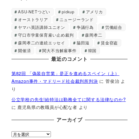
ASU-NETつどい
pickup
アメリカ
オーストラリア
ニュージーランド
ヤマハ英語講師ユニオン
争議行為
労働組合
守口市学童保育雇い止め裁判
森岡孝二
森岡孝二の連続エッセイ
脇田滋
賃金窃盗
開催済
関大不当解雇事件
韓国
最近のコメント
第82回 「偽装自営業」是正を進めるスペイン（上）
Amazon事件・マドリード社会裁判所判決
に
菅俊治
よ
り
公立学校の先生!給特法は勤務全てに関する法律なのか?
に
鹿児島県の教職員が心配な者
より
アーカイブ
ア