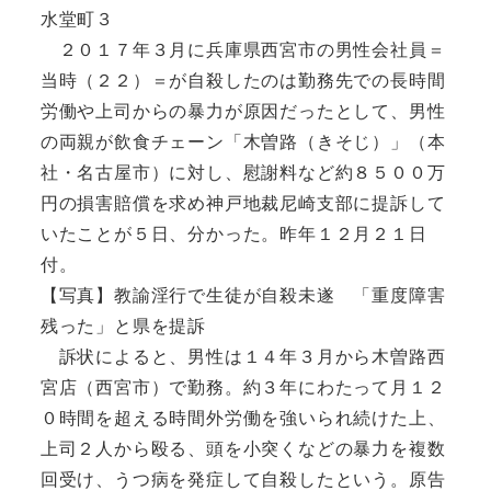
水堂町３
２０１７年３月に兵庫県西宮市の男性会社員＝
当時（２２）＝が自殺したのは勤務先での長時間
労働や上司からの暴力が原因だったとして、男性
の両親が飲食チェーン「木曽路（きそじ）」（本
社・名古屋市）に対し、慰謝料など約８５００万
円の損害賠償を求め神戸地裁尼崎支部に提訴して
いたことが５日、分かった。昨年１２月２１日
付。
【写真】教諭淫行で生徒が自殺未遂 「重度障害
残った」と県を提訴
訴状によると、男性は１４年３月から木曽路西
宮店（西宮市）で勤務。約３年にわたって月１２
０時間を超える時間外労働を強いられ続けた上、
上司２人から殴る、頭を小突くなどの暴力を複数
回受け、うつ病を発症して自殺したという。原告