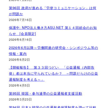
第96回 政府が進める「労使コミュニケーション」は何
が問題か
2026年7月16日
保護中: NPO法人働き方ASU-NET 第１４回総会のお知
らせ [会員限定]
2026年6月16日
2026年6月以降～労働関連の研究会・シンポジウム等の
情報・案内
2026年6月2日
【開催報告】 第３３回つどい 「公益通報（内部告
発）者は本当に守られているか？ ～問題だらけの公益
通報制度を考える～」
2026年4月5日
第95回 韓国・参与連帯の公益通報者支援活動
2026年3月23日
第94回 日本と韓国の公益通報者保護制度を調べて比較