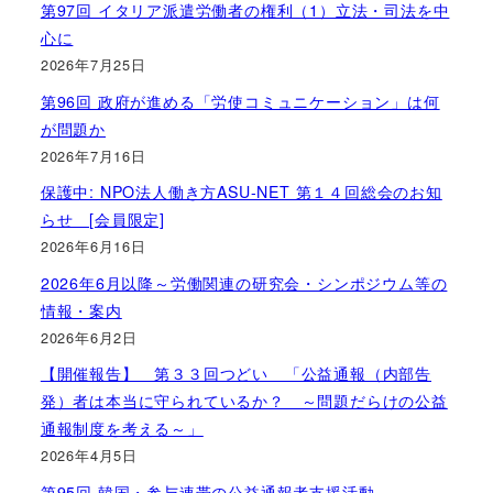
第97回 イタリア派遣労働者の権利（1）立法・司法を中
心に
2026年7月25日
第96回 政府が進める「労使コミュニケーション」は何
が問題か
2026年7月16日
保護中: NPO法人働き方ASU-NET 第１４回総会のお知
らせ [会員限定]
2026年6月16日
2026年6月以降～労働関連の研究会・シンポジウム等の
情報・案内
2026年6月2日
【開催報告】 第３３回つどい 「公益通報（内部告
発）者は本当に守られているか？ ～問題だらけの公益
通報制度を考える～」
2026年4月5日
第95回 韓国・参与連帯の公益通報者支援活動