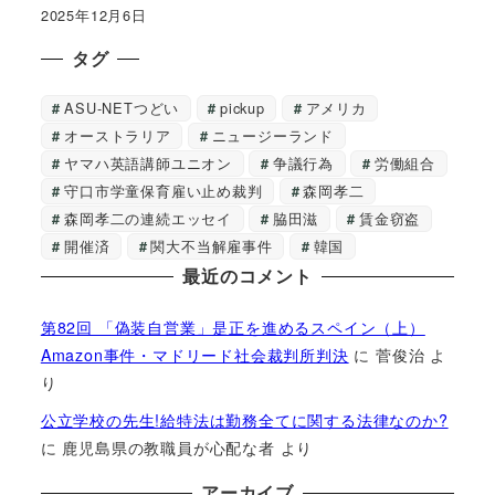
2025年12月6日
タグ
ASU-NETつどい
pickup
アメリカ
オーストラリア
ニュージーランド
ヤマハ英語講師ユニオン
争議行為
労働組合
守口市学童保育雇い止め裁判
森岡孝二
森岡孝二の連続エッセイ
脇田滋
賃金窃盗
開催済
関大不当解雇事件
韓国
最近のコメント
第82回 「偽装自営業」是正を進めるスペイン（上）
Amazon事件・マドリード社会裁判所判決
に
菅俊治
よ
り
公立学校の先生!給特法は勤務全てに関する法律なのか?
に
鹿児島県の教職員が心配な者
より
アーカイブ