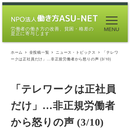
メ
イ
ン
労働者の働き方の改善、貧困・格差の
MENU
コ
是正に寄与します
ン
テ
ホーム
全投稿一覧
ニュース・トピックス
「テレワ
ン
ークは正社員だけ」…非正規労働者から怒りの声 (3/10)
ツ
へ
移
「テレワークは正社員
動
だけ」…非正規労働者
から怒りの声 (3/10)