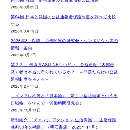
2026年3月23日
第94回 日本と韓国の公益通報者保護制度を調べて比較
する
2026年3月19日
2026年3月以降～労働関連の研究会・シンポジウム等の
情報・案内
2026年3月7日
第３３回 働き方ASU-NET つどい 公益通報（内部告
発）者は本当に守られているか？ ～問題だらけの公益
通報制度を考える～
2026年2月17日
「インフレ不況と『資本論』―新しい福祉国家という出
口戦略」を学んで（労働時間研究会）
2025年12月11日
新刊紹介 『チェンジ アクション 生活保護 － 生活保護
裁判30年の軌跡』（明石書店、2025年11月）