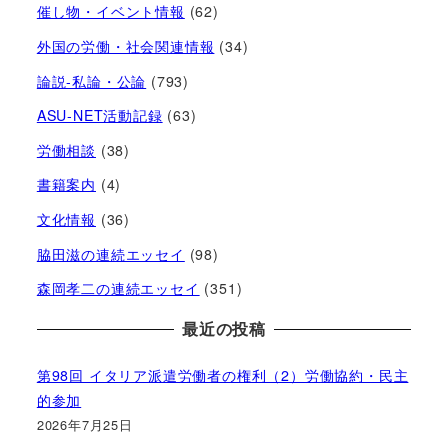
催し物・イベント情報
(62)
外国の労働・社会関連情報
(34)
論説-私論・公論
(793)
ASU-NET活動記録
(63)
労働相談
(38)
書籍案内
(4)
文化情報
(36)
脇田滋の連続エッセイ
(98)
森岡孝二の連続エッセイ
(351)
最近の投稿
第98回 イタリア派遣労働者の権利（2）労働協約・民主
的参加
2026年7月25日