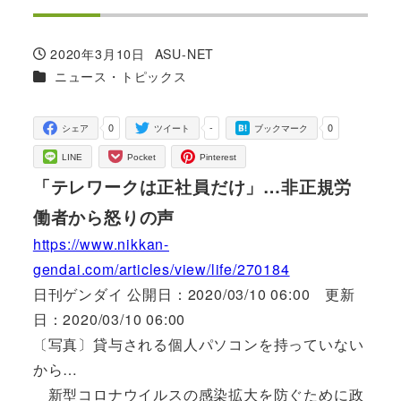
2020年3月10日
ASU-NET
投稿日
著
カテゴリー
ニュース・トピックス
者
0
-
0
シェア
ツイート
ブックマーク
LINE
Pocket
Pinterest
「テレワークは正社員だけ」…非正規労
働者から怒りの声
https://www.nikkan-
gendai.com/articles/view/life/270184
日刊ゲンダイ 公開日：2020/03/10 06:00 更新
日：2020/03/10 06:00
〔写真〕貸与される個人パソコンを持っていない
から…
新型コロナウイルスの感染拡大を防ぐために政