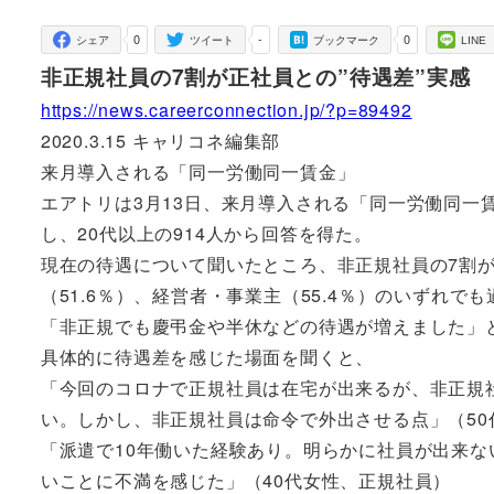
者
0
-
0
シェア
ツイート
ブックマーク
LINE
非正規社員の7割が正社員との”待遇差”実感
https://news.careerconnection.jp/?p=89492
2020.3.15 キャリコネ編集部
来月導入される「同一労働同一賃金」
エアトリは3月13日、来月導入される「同一労働同一
し、20代以上の914人から回答を得た。
現在の待遇について聞いたところ、非正規社員の7割
（51.6％）、経営者・事業主（55.4％）のいずれで
「非正規でも慶弔金や半休などの待遇が増えました」
具体的に待遇差を感じた場面を聞くと、
「今回のコロナで正規社員は在宅が出来るが、非正規
い。しかし、非正規社員は命令で外出させる点」（50
「派遣で10年働いた経験あり。明らかに社員が出来
いことに不満を感じた」（40代女性、正規社員）