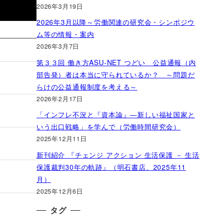
2026年3月19日
2026年3月以降～労働関連の研究会・シンポジウ
ム等の情報・案内
2026年3月7日
第３３回 働き方ASU-NET つどい 公益通報（内
部告発）者は本当に守られているか？ ～問題だ
らけの公益通報制度を考える～
2026年2月17日
「インフレ不況と『資本論』―新しい福祉国家と
いう出口戦略」を学んで（労働時間研究会）
2025年12月11日
新刊紹介 『チェンジ アクション 生活保護 － 生活
保護裁判30年の軌跡』（明石書店、2025年11
月）
2025年12月6日
タグ