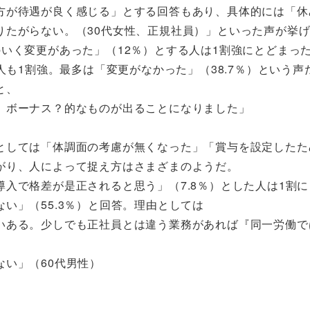
方が待遇が良く感じる」とする回答もあり、具体的には「休
りたがらない。（30代女性、正規社員）」といった声が挙
いく変更があった」（12％）とする人は1割強にとどまっ
人も1割強。最多は「変更がなかった」（38.7％）という声
と、
。ボーナス？的なものが出ることになりました」
としては「体調面の考慮が無くなった」「賞与を設定したた
がり、人によって捉え方はさまざまのようだ。
入で格差が是正されると思う」（7.8％）とした人は1割
い」（55.3％）と回答。理由としては
いある。少しでも正社員とは違う業務があれば『同一労働で
い」（60代男性）