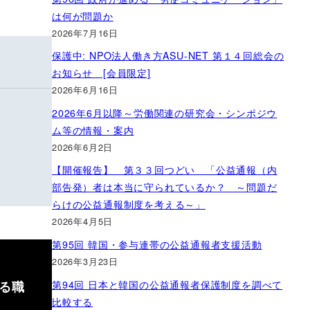
は何が問題か
2026年7月16日
保護中: NPO法人働き方ASU-NET 第１４回総会の
お知らせ [会員限定]
2026年6月16日
2026年6月以降～労働関連の研究会・シンポジウ
ム等の情報・案内
2026年6月2日
【開催報告】 第３３回つどい 「公益通報（内
部告発）者は本当に守られているか？ ～問題だ
らけの公益通報制度を考える～」
2026年4月5日
第95回 韓国・参与連帯の公益通報者支援活動
2026年3月23日
ぎる職
第94回 日本と韓国の公益通報者保護制度を調べて
比較する