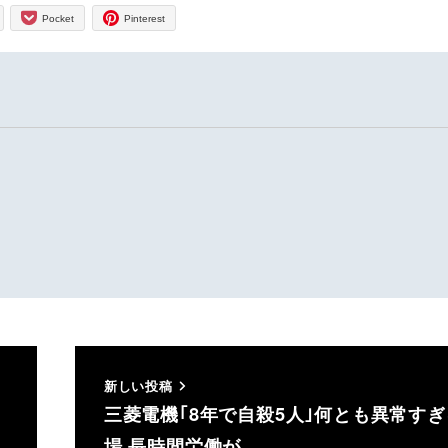
Pocket
Pinterest
新しい投稿
三菱電機｢8年で自殺5人｣何とも異常す
場 長時間労働が…