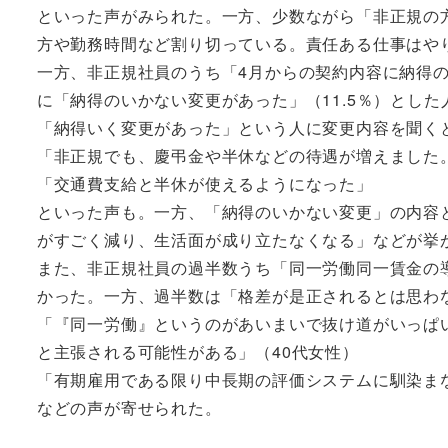
といった声がみられた。一方、少数ながら「非正規の
方や勤務時間など割り切っている。責任ある仕事はや
一方、非正規社員のうち「4月からの契約内容に納得の
に「納得のいかない変更があった」（11.5％）とした
「納得いく変更があった」という人に変更内容を聞く
「非正規でも、慶弔金や半休などの待遇が増えました
「交通費支給と半休が使えるようになった」
といった声も。一方、「納得のいかない変更」の内容
がすごく減り、生活面が成り立たなくなる」などが挙
また、非正規社員の過半数うち「同一労働同一賃金の導
かった。一方、過半数は「格差が是正されるとは思わな
「『同一労働』というのがあいまいで抜け道がいっぱ
と主張される可能性がある」（40代女性）
「有期雇用である限り中長期の評価システムに馴染まな
などの声が寄せられた。