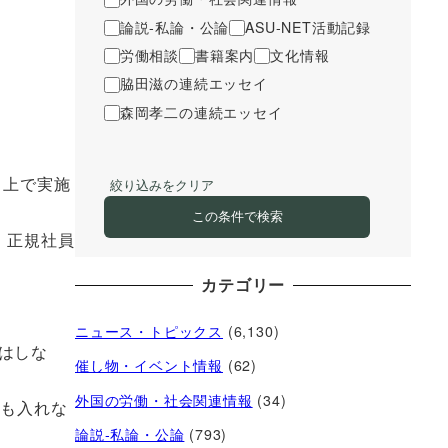
論説-私論・公論
ASU-NET活動記録
労働相談
書籍案内
文化情報
脇田滋の連続エッセイ
森岡孝二の連続エッセイ
ト上で実施
絞り込みをクリア
この条件で検索
、正規社員
カテゴリー
ニュース・トピックス
(6,130)
はしな
催し物・イベント情報
(62)
外国の労働・社会関連情報
(34)
にも入れな
論説-私論・公論
(793)