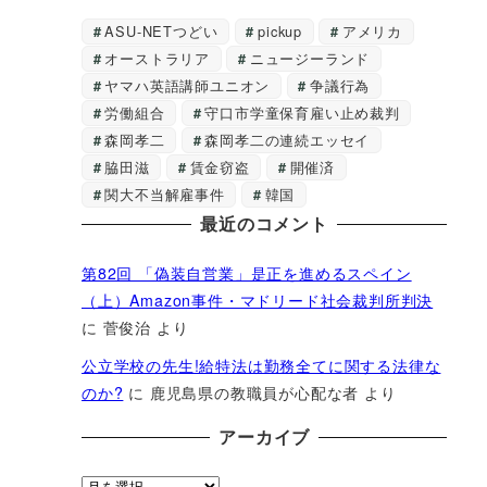
ASU-NETつどい
pickup
アメリカ
オーストラリア
ニュージーランド
ヤマハ英語講師ユニオン
争議行為
労働組合
守口市学童保育雇い止め裁判
森岡孝二
森岡孝二の連続エッセイ
脇田滋
賃金窃盗
開催済
関大不当解雇事件
韓国
最近のコメント
第82回 「偽装自営業」是正を進めるスペイン
（上）Amazon事件・マドリード社会裁判所判決
に
菅俊治
より
公立学校の先生!給特法は勤務全てに関する法律な
のか?
に
鹿児島県の教職員が心配な者
より
アーカイブ
ア