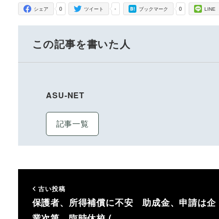
0
-
0
シェア
ツイート
ブックマーク
LINE
この記事を書いた人
ASU-NET
記事一覧
古い投稿
保護者、所得補償に不安 助成金、申請は企
業次第 臨時休校 (…