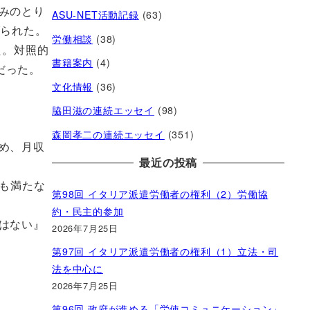
みのとり
ASU-NET活動記録
(63)
げられた。
労働相談
(38)
た。対照的
書籍案内
(4)
だった。
文化情報
(36)
脇田滋の連続エッセイ
(98)
森岡孝二の連続エッセイ
(351)
め、月収
最近の投稿
にも満たな
第98回 イタリア派遣労働者の権利（2）労働協
約・民主的参加
はない』
2026年7月25日
第97回 イタリア派遣労働者の権利（1）立法・司
法を中心に
2026年7月25日
第96回 政府が進める「労使コミュニケーション」