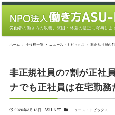
メ
イ
ン
コ
労働者の働き方の改善、貧困・格差の是正に寄与しま
ン
テ
ホーム
全投稿一覧
ニュース・トピックス
非正規社員の7
ン
ツ
へ
移
非正規社員の7割が正社員
動
ナでも正社員は在宅勤務だけ
カテゴリー
2020年3月18日
ASU-NET
ニュース・トピックス
投稿日
著