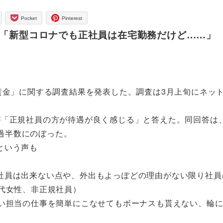
Pocket
Pinterest
 「新型コロナでも正社員は在宅勤務だけど……」
賃金」に関する調査結果を発表した。調査は3月上旬にネッ
が「正規社員の方が待遇が良く感じる」と答えた。同回答は
も過半数にのぼった。
という声も
社員は出来ない点や、外出もよっぽどの理由がない限り社員
代女性、非正規社員）
ない担当の仕事を簡単にこなせてもボーナスも貰えない、輪