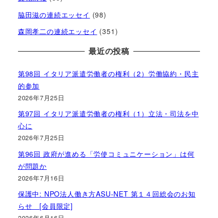
脇田滋の連続エッセイ
(98)
森岡孝二の連続エッセイ
(351)
最近の投稿
第98回 イタリア派遣労働者の権利（2）労働協約・民主
的参加
2026年7月25日
第97回 イタリア派遣労働者の権利（1）立法・司法を中
心に
2026年7月25日
第96回 政府が進める「労使コミュニケーション」は何
が問題か
2026年7月16日
保護中: NPO法人働き方ASU-NET 第１４回総会のお知
らせ [会員限定]
2026年6月16日