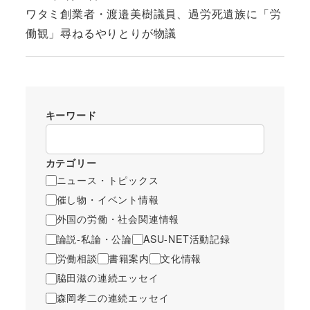
投稿日
ワタミ創業者・渡邉美樹議員、過労死遺族に「労
働観」尋ねるやりとりが物議
キーワード
カテゴリー
ニュース・トピックス
催し物・イベント情報
外国の労働・社会関連情報
論説-私論・公論
ASU-NET活動記録
労働相談
書籍案内
文化情報
脇田滋の連続エッセイ
森岡孝二の連続エッセイ