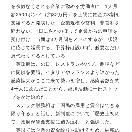
を余儀なくされる企業に勤める労働者に、1人月
額2500ポンド（約32万円）を上限に賃金の8割を
支給すると発表した。企業規模や営利、非営利を
問わない。1日にさかのぼって企業からの申請を
受け付け、当面は3カ月間をメドにするが、状況
に応じて延長する。予算枠は設けず、必要なだけ
肩代わりするとしている。
英政府はこの日、レストランやパブ、劇場など
に閉鎖を要請。イタリアやフランスより遅かった
感染拡大がここに来て勢いを増し、感染者数が約
4千人に及んだことから、経済活動に一部ストッ
プをかけ始めた。
スナック財務相は「国民の雇用と賃金はできる
限り守る」と話し、新制度について「歴史上初め
て、政府が賃金支援に踏み込む」と強調した。
英国では企業の資金繰りを助けるため、納税の