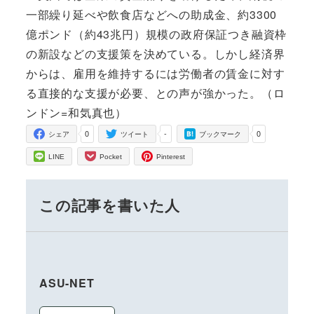
一部繰り延べや飲食店などへの助成金、約3300
億ポンド（約43兆円）規模の政府保証つき融資枠
の新設などの支援策を決めている。しかし経済界
からは、雇用を維持するには労働者の賃金に対す
る直接的な支援が必要、との声が強かった。（ロ
ンドン=和気真也）
0
-
0
シェア
ツイート
ブックマーク
LINE
Pocket
Pinterest
この記事を書いた人
ASU-NET