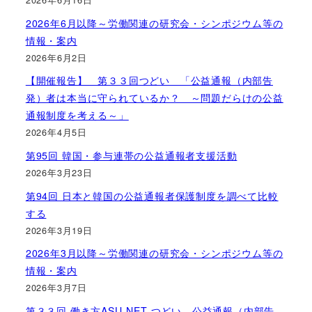
2026年6月以降～労働関連の研究会・シンポジウム等の
情報・案内
2026年6月2日
【開催報告】 第３３回つどい 「公益通報（内部告
発）者は本当に守られているか？ ～問題だらけの公益
通報制度を考える～」
2026年4月5日
第95回 韓国・参与連帯の公益通報者支援活動
2026年3月23日
第94回 日本と韓国の公益通報者保護制度を調べて比較
する
2026年3月19日
2026年3月以降～労働関連の研究会・シンポジウム等の
情報・案内
2026年3月7日
第３３回 働き方ASU-NET つどい 公益通報（内部告