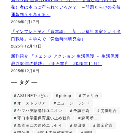
発）者は本当に守られているか？ ～問題だらけの公益
通報制度を考える～
2026年2月17日
「インフレ不況と『資本論』―新しい福祉国家という出
口戦略」を学んで（労働時間研究会）
2025年12月11日
新刊紹介 『チェンジ アクション 生活保護 － 生活保護
裁判30年の軌跡』（明石書店、2025年11月）
2025年12月6日
タグ
ASU-NETつどい
pickup
アメリカ
オーストラリア
ニュージーランド
ヤマハ英語講師ユニオン
争議行為
労働組合
守口市学童保育雇い止め裁判
森岡孝二
森岡孝二の連続エッセイ
脇田滋
賃金窃盗
開催済
関大不当解雇事件
韓国