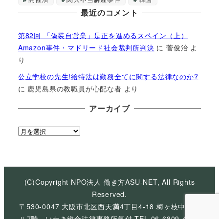
最近のコメント
第82回 「偽装自営業」是正を進めるスペイン（上）
Amazon事件・マドリード社会裁判所判決
に
菅俊治
よ
り
公立学校の先生!給特法は勤務全てに関する法律なのか?
に
鹿児島県の教職員が心配な者
より
アーカイブ
ア
ー
カ
イ
ブ
(C)Copyright NPO法人 働き方ASU-NET, All Rights
Reserved.
〒530-0047 大阪市北区西天満4丁目4-18 梅ヶ枝中央ビ
ル7階 いわき総合法律事務所気付 TEL 06-6809-4926