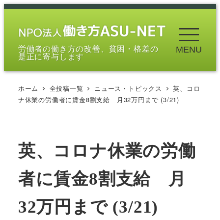
メ
イ
ン
労働者の働き方の改善、貧困・格差の
MENU
コ
是正に寄与します
ン
テ
ホーム
全投稿一覧
ニュース・トピックス
英、コロ
ン
ナ休業の労働者に賃金8割支給 月32万円まで (3/21)
ツ
へ
移
英、コロナ休業の労働
動
者に賃金8割支給 月
32万円まで (3/21)