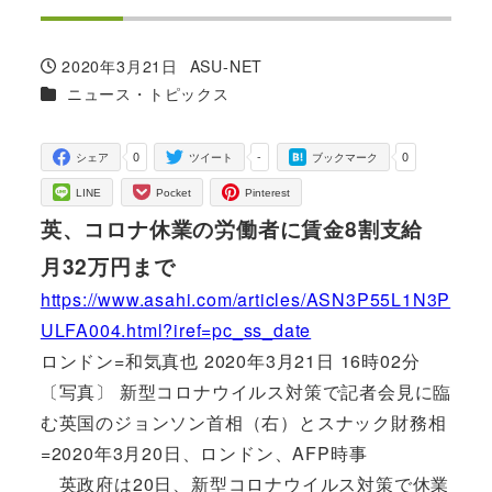
2020年3月21日
ASU-NET
投稿日
著
カテゴリー
ニュース・トピックス
者
0
-
0
シェア
ツイート
ブックマーク
LINE
Pocket
Pinterest
英、コロナ休業の労働者に賃金8割支給
月32万円まで
https://www.asahi.com/articles/ASN3P55L1N3P
ULFA004.html?iref=pc_ss_date
ロンドン=和気真也 2020年3月21日 16時02分
〔写真〕 新型コロナウイルス対策で記者会見に臨
む英国のジョンソン首相（右）とスナック財務相
=2020年3月20日、ロンドン、AFP時事
英政府は20日、新型コロナウイルス対策で休業