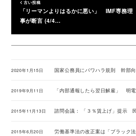
古い投稿
「リーマンよりはるかに悪い」 IMF専務理
事が断言 (4/4…
国家公務員にパワハラ規則 幹部向け
2020年1月15日
投稿日
「内部通報したら翌日解雇」 明電舎の
2019年9月11日
投稿日
諮問会議： 「３％賃上げ」提示 
2015年11月13日
投稿日
労働基準法の改正案は「ブラック
2015年6月20日
投稿日