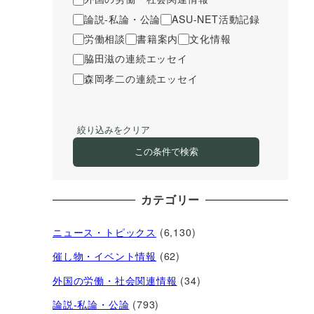
論説-私論・公論
ASU-NET活動記録
労働相談
書籍案内
文化情報
脇田滋の連続エッセイ
森岡孝二の連続エッセイ
絞り込みをクリア
この条件で検索
カテゴリー
ニュース・トピックス
(6,130)
催し物・イベント情報
(62)
外国の労働・社会関連情報
(34)
論説-私論・公論
(793)