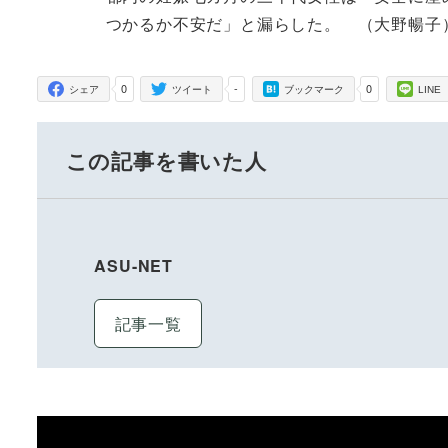
つかるか不安だ」と漏らした。 （大野暢子
0
-
0
シェア
ツイート
ブックマーク
LINE
この記事を書いた人
ASU-NET
記事一覧