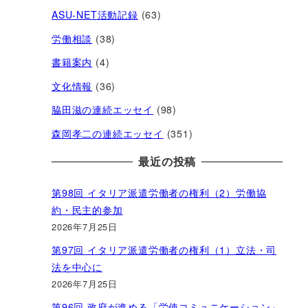
ASU-NET活動記録
(63)
労働相談
(38)
書籍案内
(4)
文化情報
(36)
脇田滋の連続エッセイ
(98)
森岡孝二の連続エッセイ
(351)
最近の投稿
第98回 イタリア派遣労働者の権利（2）労働協
約・民主的参加
2026年7月25日
第97回 イタリア派遣労働者の権利（1）立法・司
法を中心に
2026年7月25日
第96回 政府が進める「労使コミュニケーション」