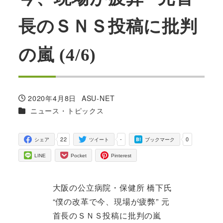
長のＳＮＳ投稿に批判
の嵐 (4/6)
2020年4月8日
ASU-NET
投稿日
著
カテゴリー
ニュース・トピックス
者
22
-
0
シェア
ツイート
ブックマーク
LINE
Pocket
Pinterest
大阪の公立病院・保健所 橋下氏
“僕の改革で今、現場が疲弊” 元
首長のＳＮＳ投稿に批判の嵐