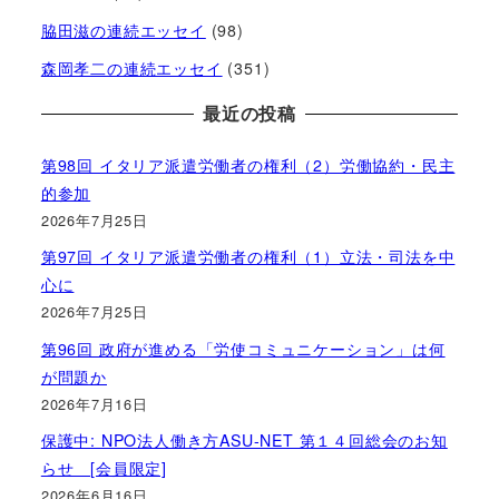
脇田滋の連続エッセイ
(98)
森岡孝二の連続エッセイ
(351)
最近の投稿
第98回 イタリア派遣労働者の権利（2）労働協約・民主
的参加
2026年7月25日
第97回 イタリア派遣労働者の権利（1）立法・司法を中
心に
2026年7月25日
第96回 政府が進める「労使コミュニケーション」は何
が問題か
2026年7月16日
保護中: NPO法人働き方ASU-NET 第１４回総会のお知
らせ [会員限定]
2026年6月16日