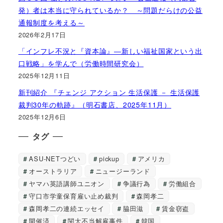
発）者は本当に守られているか？ ～問題だらけの公益
通報制度を考える～
2026年2月17日
「インフレ不況と『資本論』―新しい福祉国家という出
口戦略」を学んで（労働時間研究会）
2025年12月11日
新刊紹介 『チェンジ アクション 生活保護 － 生活保護
裁判30年の軌跡』（明石書店、2025年11月）
2025年12月6日
タグ
ASU-NETつどい
pickup
アメリカ
オーストラリア
ニュージーランド
ヤマハ英語講師ユニオン
争議行為
労働組合
守口市学童保育雇い止め裁判
森岡孝二
森岡孝二の連続エッセイ
脇田滋
賃金窃盗
開催済
関大不当解雇事件
韓国