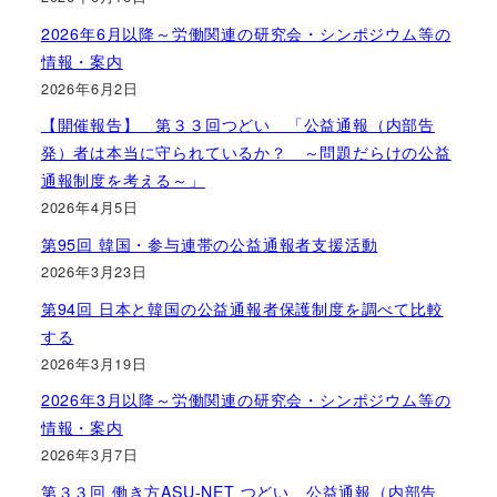
2026年6月以降～労働関連の研究会・シンポジウム等の
情報・案内
2026年6月2日
【開催報告】 第３３回つどい 「公益通報（内部告
発）者は本当に守られているか？ ～問題だらけの公益
通報制度を考える～」
2026年4月5日
第95回 韓国・参与連帯の公益通報者支援活動
2026年3月23日
第94回 日本と韓国の公益通報者保護制度を調べて比較
する
2026年3月19日
2026年3月以降～労働関連の研究会・シンポジウム等の
情報・案内
2026年3月7日
第３３回 働き方ASU-NET つどい 公益通報（内部告