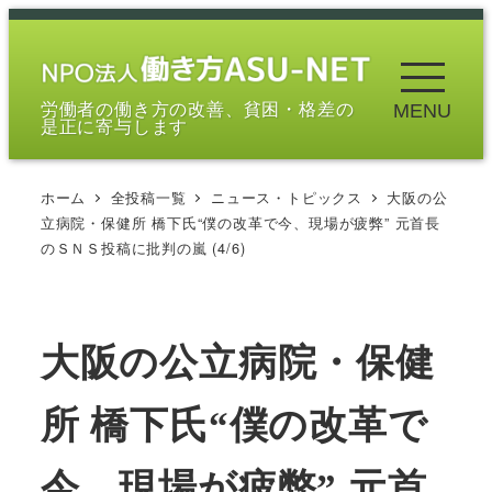
メ
イ
ン
労働者の働き方の改善、貧困・格差の
MENU
コ
是正に寄与します
ン
テ
ホーム
全投稿一覧
ニュース・トピックス
大阪の公
ン
立病院・保健所 橋下氏“僕の改革で今、現場が疲弊” 元首長
ツ
のＳＮＳ投稿に批判の嵐 (4/6)
へ
移
動
大阪の公立病院・保健
所 橋下氏“僕の改革で
今、現場が疲弊” 元首