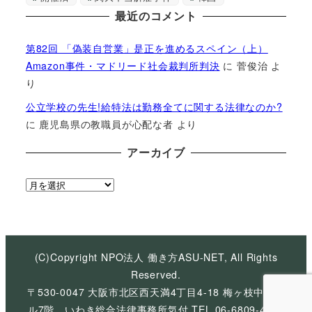
最近のコメント
第82回 「偽装自営業」是正を進めるスペイン（上）
Amazon事件・マドリード社会裁判所判決
に
菅俊治
よ
り
公立学校の先生!給特法は勤務全てに関する法律なのか?
に
鹿児島県の教職員が心配な者
より
アーカイブ
ア
ー
カ
イ
ブ
(C)Copyright NPO法人 働き方ASU-NET, All Rights
Reserved.
〒530-0047 大阪市北区西天満4丁目4-18 梅ヶ枝中央ビ
ル7階 いわき総合法律事務所気付 TEL 06-6809-4926