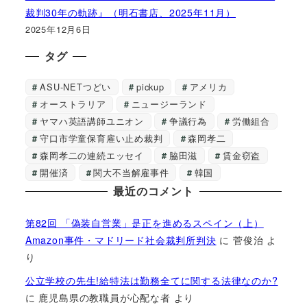
裁判30年の軌跡』（明石書店、2025年11月）
2025年12月6日
タグ
ASU-NETつどい
pickup
アメリカ
オーストラリア
ニュージーランド
ヤマハ英語講師ユニオン
争議行為
労働組合
守口市学童保育雇い止め裁判
森岡孝二
森岡孝二の連続エッセイ
脇田滋
賃金窃盗
開催済
関大不当解雇事件
韓国
最近のコメント
第82回 「偽装自営業」是正を進めるスペイン（上）
Amazon事件・マドリード社会裁判所判決
に
菅俊治
よ
り
公立学校の先生!給特法は勤務全てに関する法律なのか?
に
鹿児島県の教職員が心配な者
より