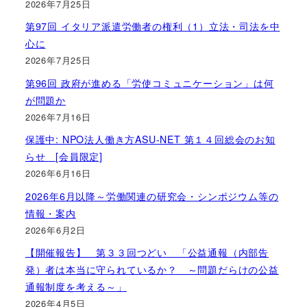
2026年7月25日
第97回 イタリア派遣労働者の権利（1）立法・司法を中
心に
2026年7月25日
第96回 政府が進める「労使コミュニケーション」は何
が問題か
2026年7月16日
保護中: NPO法人働き方ASU-NET 第１４回総会のお知
らせ [会員限定]
2026年6月16日
2026年6月以降～労働関連の研究会・シンポジウム等の
情報・案内
2026年6月2日
【開催報告】 第３３回つどい 「公益通報（内部告
発）者は本当に守られているか？ ～問題だらけの公益
通報制度を考える～」
2026年4月5日