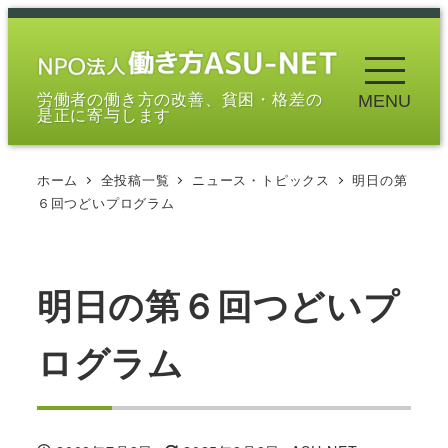
メ
イ
ン
労働者の働き方の改善、貧困・格差の
MENU
コ
是正に寄与します
ン
テ
ホーム
全投稿一覧
ニュース・トピックス
明日の第
ン
６回つどいプログラム
ツ
へ
移
明日の第６回つどいプ
動
ログラム