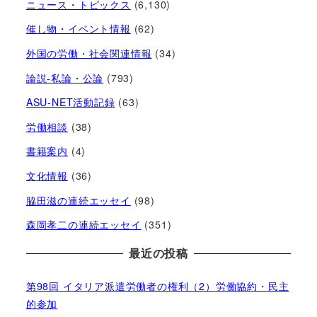
ニュース・トピックス
(6,130)
催し物・イベント情報
(62)
外国の労働・社会関連情報
(34)
論説-私論・公論
(793)
ASU-NET活動記録
(63)
労働相談
(38)
書籍案内
(4)
文化情報
(36)
脇田滋の連続エッセイ
(98)
森岡孝二の連続エッセイ
(351)
最近の投稿
第98回 イタリア派遣労働者の権利（2）労働協約・民主
的参加