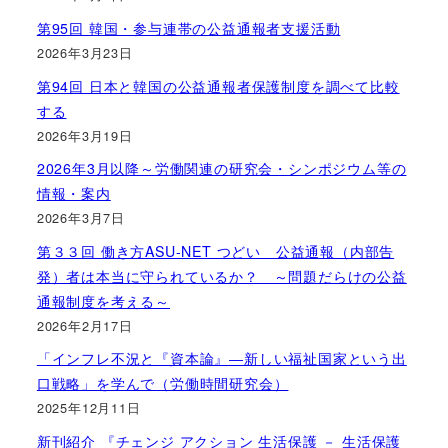
第95回 韓国・参与連帯の公益通報者支援活動
2026年3月23日
第94回 日本と韓国の公益通報者保護制度を調べて比較
する
2026年3月19日
2026年3月以降～労働関連の研究会・シンポジウム等の
情報・案内
2026年3月7日
第３３回 働き方ASU-NET つどい 公益通報（内部告
発）者は本当に守られているか？ ～問題だらけの公益
通報制度を考える～
2026年2月17日
「インフレ不況と『資本論』―新しい福祉国家という出
口戦略」を学んで（労働時間研究会）
2025年12月11日
新刊紹介 『チェンジ アクション 生活保護 － 生活保護