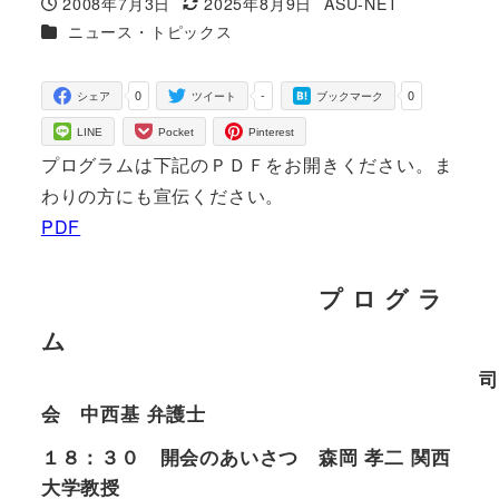
2008年7月3日
2025年8月9日
ASU-NET
投稿日
更新日
著
カテゴリー
ニュース・トピックス
者
0
-
0
シェア
ツイート
ブックマーク
LINE
Pocket
Pinterest
プログラムは下記のＰＤＦをお開きください。ま
わりの方にも宣伝ください。
PDF
プ ロ グ ラ
ム
司
会 中西基 弁護士
１８：３０ 開会のあいさつ 森岡 孝二 関西
大学教授