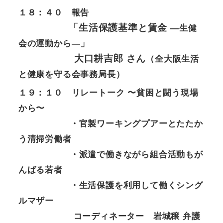
１８：４０ 報告
「生活保護基準と賃金
―生健
」
会の運動から―
大口耕吉郎 さん
（全大阪生活
と健康を守る会事務局長）
１９：１０ リレートーク 〜貧困と闘う現場
から〜
・官製ワーキングプアーとたたか
う清掃労働者
・派遣で働きながら組合活動もが
んばる若者
・生活保護を利用して働くシング
ルマザー
コーディネーター 岩城穣 弁護