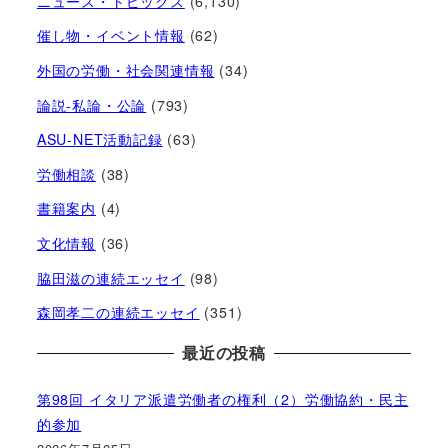
ニュース・トピックス
(6,130)
催し物・イベント情報
(62)
外国の労働・社会関連情報
(34)
論説-私論・公論
(793)
ASU-NET活動記録
(63)
労働相談
(38)
書籍案内
(4)
文化情報
(36)
脇田滋の連続エッセイ
(98)
森岡孝二の連続エッセイ
(351)
最近の投稿
第98回 イタリア派遣労働者の権利（2）労働協約・民主
的参加