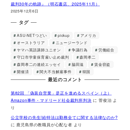
裁判30年の軌跡』（明石書店、2025年11月）
2025年12月6日
タグ
ASU-NETつどい
pickup
アメリカ
オーストラリア
ニュージーランド
ヤマハ英語講師ユニオン
争議行為
労働組合
守口市学童保育雇い止め裁判
森岡孝二
森岡孝二の連続エッセイ
脇田滋
賃金窃盗
開催済
関大不当解雇事件
韓国
最近のコメント
第82回 「偽装自営業」是正を進めるスペイン（上）
Amazon事件・マドリード社会裁判所判決
に
菅俊治
よ
り
公立学校の先生!給特法は勤務全てに関する法律なのか?
に
鹿児島県の教職員が心配な者
より