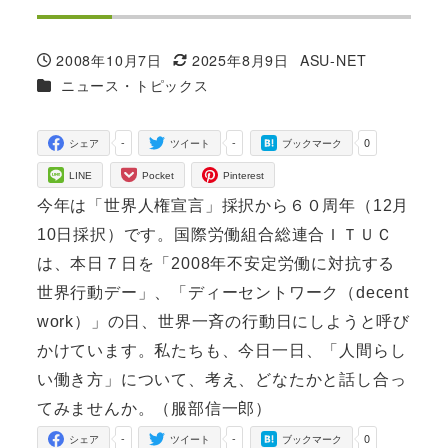
2008年10月7日
2025年8月9日
ASU-NET
投稿日
更新日
著
カテゴリー
ニュース・トピックス
者
-
-
0
シェア
ツイート
ブックマーク
LINE
Pocket
Pinterest
今年は「世界人権宣言」採択から６０周年（12月
10日採択）です。国際労働組合総連合ＩＴＵＣ
は、本日７日を「2008年不安定労働に対抗する
世界行動デー」、「ディーセントワーク（decent
work）」の日、世界一斉の行動日にしようと呼び
かけています。私たちも、今日一日、「人間らし
い働き方」について、考え、どなたかと話し合っ
てみませんか。（服部信一郎）
-
-
0
シェア
ツイート
ブックマーク