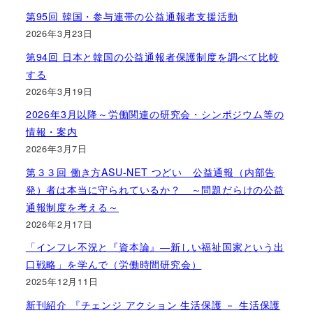
第95回 韓国・参与連帯の公益通報者支援活動
2026年3月23日
第94回 日本と韓国の公益通報者保護制度を調べて比較
する
2026年3月19日
2026年3月以降～労働関連の研究会・シンポジウム等の
情報・案内
2026年3月7日
第３３回 働き方ASU-NET つどい 公益通報（内部告
発）者は本当に守られているか？ ～問題だらけの公益
通報制度を考える～
2026年2月17日
「インフレ不況と『資本論』―新しい福祉国家という出
口戦略」を学んで（労働時間研究会）
2025年12月11日
新刊紹介 『チェンジ アクション 生活保護 － 生活保護