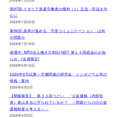
2026年7月25日
第97回 イタリア派遣労働者の権利（1）立法・司法を中
心に
2026年7月25日
第96回 政府が進める「労使コミュニケーション」は何
が問題か
2026年7月16日
保護中: NPO法人働き方ASU-NET 第１４回総会のお知
らせ [会員限定]
2026年6月16日
2026年6月以降～労働関連の研究会・シンポジウム等の
情報・案内
2026年6月2日
【開催報告】 第３３回つどい 「公益通報（内部告
発）者は本当に守られているか？ ～問題だらけの公益
通報制度を考える～」
2026年4月5日