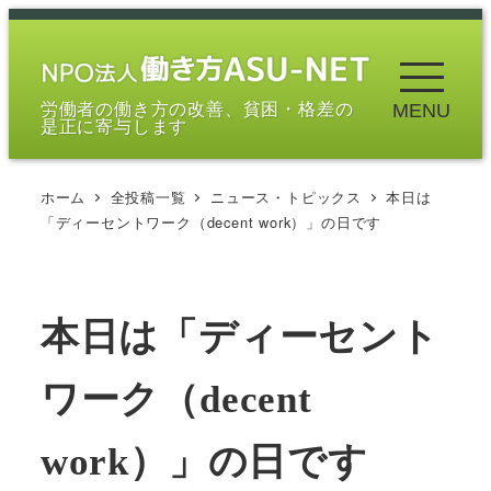
メ
イ
ン
労働者の働き方の改善、貧困・格差の
MENU
コ
是正に寄与します
ン
テ
ホーム
全投稿一覧
ニュース・トピックス
本日は
ン
「ディーセントワーク（decent work）」の日です
ツ
へ
移
本日は「ディーセント
動
ワーク（decent
work）」の日です