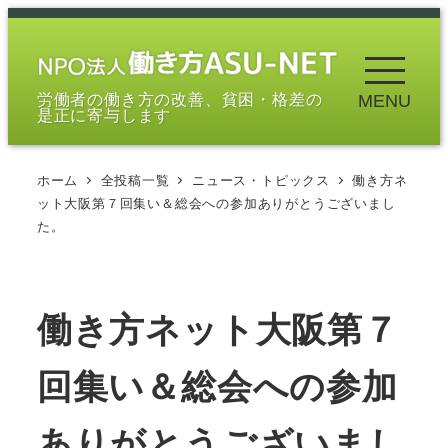
メ
イ
ン
労働者の働き方の改善、貧困・格差の
MENU
コ
是正に寄与します
ン
テ
ホーム
全投稿一覧
ニュース・トピックス
働き方ネ
ン
ット大阪第７回集い＆総会への参加ありがとうございまし
ツ
た。
へ
移
動
働き方ネット大阪第７
回集い＆総会への参加
ありがとうございまし