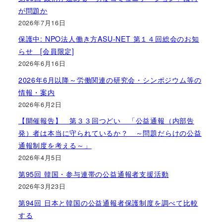
が問題か
2026年7月16日
保護中: NPO法人働き方ASU-NET 第１４回総会のお知
らせ [会員限定]
2026年6月16日
2026年6月以降～労働関連の研究会・シンポジウム等の
情報・案内
2026年6月2日
【開催報告】 第３３回つどい 「公益通報（内部告
発）者は本当に守られているか？ ～問題だらけの公益
通報制度を考える～」
2026年4月5日
第95回 韓国・参与連帯の公益通報者支援活動
2026年3月23日
第94回 日本と韓国の公益通報者保護制度を調べて比較
する