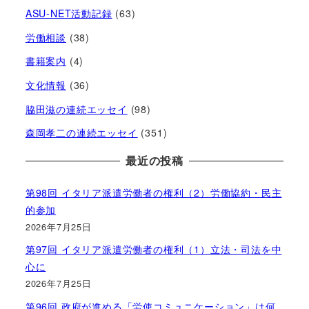
ASU-NET活動記録
(63)
労働相談
(38)
書籍案内
(4)
文化情報
(36)
脇田滋の連続エッセイ
(98)
森岡孝二の連続エッセイ
(351)
最近の投稿
第98回 イタリア派遣労働者の権利（2）労働協約・民主
的参加
2026年7月25日
第97回 イタリア派遣労働者の権利（1）立法・司法を中
心に
2026年7月25日
第96回 政府が進める「労使コミュニケーション」は何