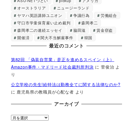
ASU-NETつどい
pickup
アメリカ
オーストラリア
ニュージーランド
ヤマハ英語講師ユニオン
争議行為
労働組合
守口市学童保育雇い止め裁判
森岡孝二
森岡孝二の連続エッセイ
脇田滋
賃金窃盗
開催済
関大不当解雇事件
韓国
最近のコメント
第82回 「偽装自営業」是正を進めるスペイン（上）
Amazon事件・マドリード社会裁判所判決
に
菅俊治
よ
り
公立学校の先生!給特法は勤務全てに関する法律なのか?
に
鹿児島県の教職員が心配な者
より
アーカイブ
ア
ー
カ