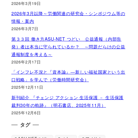
2026年3月19日
2026年3月以降～労働関連の研究会・シンポジウム等の
情報・案内
2026年3月7日
第３３回 働き方ASU-NET つどい 公益通報（内部告
発）者は本当に守られているか？ ～問題だらけの公益
通報制度を考える～
2026年2月17日
「インフレ不況と『資本論』―新しい福祉国家という出
口戦略」を学んで（労働時間研究会）
2025年12月11日
新刊紹介 『チェンジ アクション 生活保護 － 生活保護
裁判30年の軌跡』（明石書店、2025年11月）
2025年12月6日
タグ