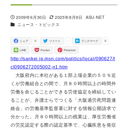
2009年6月30日
2025年8月9日
ASU-NET
投稿日
更新日
著
カテゴリー
ニュース・トピックス
者
0
-
0
シェア
ツイート
ブックマーク
LINE
Pocket
Pinterest
http://sankei.jp.msn.com/politics/local/090627/l
cl0906272005002-n1.htm
大阪府内に本社がある１部上場企業の５０％近
くが労働組合との間で、月８０時間以上の時間外
労働を命じることができる労使協定を締結してい
ることが、弁護士らでつくる「大阪過労死問題連
絡会」の労働基準監督署に対する情報公開請求で
分かった。月８０時間以上の残業は、厚生労働省
の労災認定する際の認定基準で、心臓疾患を発症