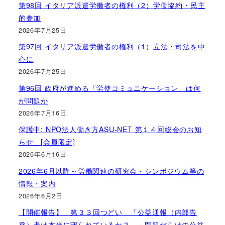
第98回 イタリア派遣労働者の権利（2）労働協約・民主
的参加
2026年7月25日
第97回 イタリア派遣労働者の権利（1）立法・司法を中
心に
2026年7月25日
第96回 政府が進める「労使コミュニケーション」は何
が問題か
2026年7月16日
保護中: NPO法人働き方ASU-NET 第１４回総会のお知
らせ [会員限定]
2026年6月16日
2026年6月以降～労働関連の研究会・シンポジウム等の
情報・案内
2026年6月2日
【開催報告】 第３３回つどい 「公益通報（内部告
発）者は本当に守られているか？ ～問題だらけの公益