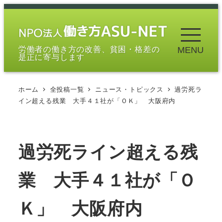
メ
イ
ン
労働者の働き方の改善、貧困・格差の
MENU
コ
是正に寄与します
ン
テ
ホーム
全投稿一覧
ニュース・トピックス
過労死ラ
ン
イン超える残業 大手４１社が「ＯＫ」 大阪府内
ツ
へ
移
過労死ライン超える残
動
業 大手４１社が「Ｏ
Ｋ」 大阪府内