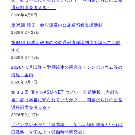
通報制度を考える～」
2026年4月5日
第95回 韓国・参与連帯の公益通報者支援活動
2026年3月23日
第94回 日本と韓国の公益通報者保護制度を調べて比較
する
2026年3月19日
2026年3月以降～労働関連の研究会・シンポジウム等の
情報・案内
2026年3月7日
第３３回 働き方ASU-NET つどい 公益通報（内部告
発）者は本当に守られているか？ ～問題だらけの公益
通報制度を考える～
2026年2月17日
「インフレ不況と『資本論』―新しい福祉国家という出
口戦略」を学んで（労働時間研究会）