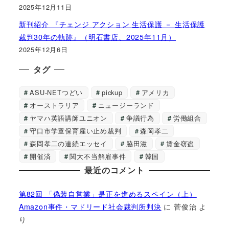
2025年12月11日
新刊紹介 『チェンジ アクション 生活保護 － 生活保護
裁判30年の軌跡』（明石書店、2025年11月）
2025年12月6日
タグ
ASU-NETつどい
pickup
アメリカ
オーストラリア
ニュージーランド
ヤマハ英語講師ユニオン
争議行為
労働組合
守口市学童保育雇い止め裁判
森岡孝二
森岡孝二の連続エッセイ
脇田滋
賃金窃盗
開催済
関大不当解雇事件
韓国
最近のコメント
第82回 「偽装自営業」是正を進めるスペイン（上）
Amazon事件・マドリード社会裁判所判決
に
菅俊治
よ
り