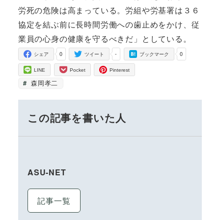
労死の危険は高まっている。労組や労基署は３６
協定を結ぶ前に長時間労働への歯止めをかけ、従
業員の心身の健康を守るべきだ」としている。
0
-
0
シェア
ツイート
ブックマーク
LINE
Pocket
Pinterest
森岡孝二
この記事を書いた人
ASU-NET
記事一覧