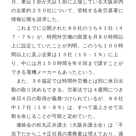
月、東証１部か大証１部に上場している大阪府内
の企業約２５０社について、管轄する各労基署に
情報公開を請求した。
これまでに公開された８６社のうち４１社（４
７・７％）が、時間外労働の限度を月８０時間以
上に設定していたことが判明。このうち１００時
間以上に及ぶ企業は１３社（１５・１％）に上
り、中には月１５０時間を年６回まで課すことが
できる電機メーカーもあったという。
また、３６協定では時間外労働とは別に休日出
勤の取り決めもできる。労基法では４週間につき
休日４日の取得が義務づけられているが、８６社
中１７社（１９・８％）は、すべて返上させて出
勤を命じることが可能と定めていた。
連絡会の松丸正弁護士（大阪弁護士会）は「不
況下だからこそ正社員の業務量は増えており、過