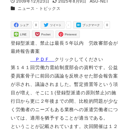
2009年12月23日
2025年8月9日
ASU-NET
投稿日
更新日
著
カテゴリー
ニュース・トピックス
者
0
-
0
シェア
ツイート
ブックマーク
LINE
Pocket
Pinterest
登録型派遣、禁止は最長５年以内 労政審部会が
最終報告書案
ＰＤＦ
クリックしてください
第１４１回労働力需給制度部会の資料です。公益
委員案骨子に前回の議論を反映させた部会報告案
が示され、議論されました。暫定措置等という項
目が増え、そこに１(登録型派遣の原則禁止)の施
行日から更に２年後までの間、比較的問題が少な
く労働者のニーズもある業務への派遣労働者につ
いては、適用を猶予することが適当である。
ということが記載されています。次回開催は１２