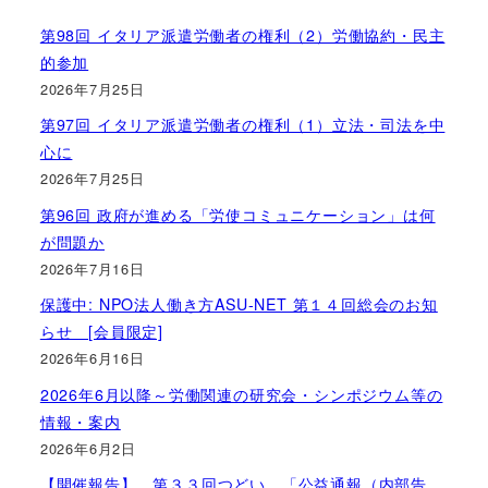
第98回 イタリア派遣労働者の権利（2）労働協約・民主
的参加
2026年7月25日
第97回 イタリア派遣労働者の権利（1）立法・司法を中
心に
2026年7月25日
第96回 政府が進める「労使コミュニケーション」は何
が問題か
2026年7月16日
保護中: NPO法人働き方ASU-NET 第１４回総会のお知
らせ [会員限定]
2026年6月16日
2026年6月以降～労働関連の研究会・シンポジウム等の
情報・案内
2026年6月2日
【開催報告】 第３３回つどい 「公益通報（内部告