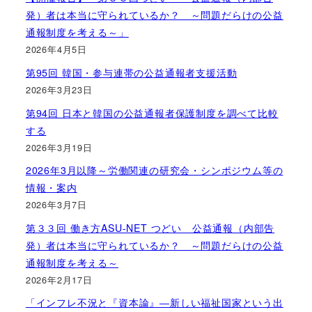
発）者は本当に守られているか？ ～問題だらけの公益
通報制度を考える～」
2026年4月5日
第95回 韓国・参与連帯の公益通報者支援活動
2026年3月23日
第94回 日本と韓国の公益通報者保護制度を調べて比較
する
2026年3月19日
2026年3月以降～労働関連の研究会・シンポジウム等の
情報・案内
2026年3月7日
第３３回 働き方ASU-NET つどい 公益通報（内部告
発）者は本当に守られているか？ ～問題だらけの公益
通報制度を考える～
2026年2月17日
「インフレ不況と『資本論』―新しい福祉国家という出