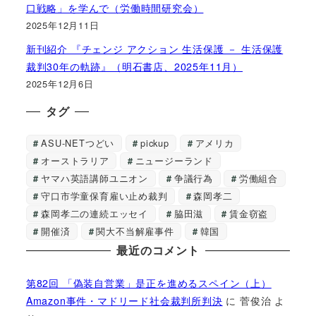
口戦略」を学んで（労働時間研究会）
2025年12月11日
新刊紹介 『チェンジ アクション 生活保護 － 生活保護
裁判30年の軌跡』（明石書店、2025年11月）
2025年12月6日
タグ
ASU-NETつどい
pickup
アメリカ
オーストラリア
ニュージーランド
ヤマハ英語講師ユニオン
争議行為
労働組合
守口市学童保育雇い止め裁判
森岡孝二
森岡孝二の連続エッセイ
脇田滋
賃金窃盗
開催済
関大不当解雇事件
韓国
最近のコメント
第82回 「偽装自営業」是正を進めるスペイン（上）
Amazon事件・マドリード社会裁判所判決
に
菅俊治
よ