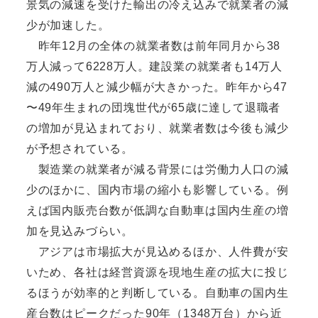
景気の減速を受けた輸出の冷え込みで就業者の減
少が加速した。
昨年12月の全体の就業者数は前年同月から38
万人減って6228万人。建設業の就業者も14万人
減の490万人と減少幅が大きかった。昨年から47
〜49年生まれの団塊世代が65歳に達して退職者
の増加が見込まれており、就業者数は今後も減少
が予想されている。
製造業の就業者が減る背景には労働力人口の減
少のほかに、国内市場の縮小も影響している。例
えば国内販売台数が低調な自動車は国内生産の増
加を見込みづらい。
アジアは市場拡大が見込めるほか、人件費が安
いため、各社は経営資源を現地生産の拡大に投じ
るほうが効率的と判断している。自動車の国内生
産台数はピークだった90年（1348万台）から近