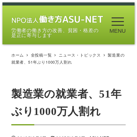
メ
イ
ン
労働者の働き方の改善、貧困・格差の
MENU
コ
是正に寄与します
ン
テ
ホーム
全投稿一覧
ニュース・トピックス
製造業の
ン
就業者、51年ぶり1000万人割れ
ツ
へ
移
製造業の就業者、51年
動
ぶり1000万人割れ