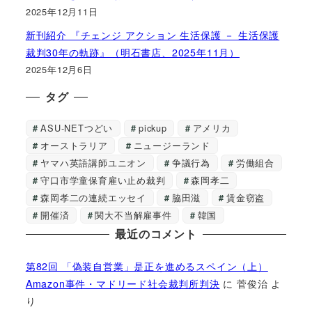
2025年12月11日
新刊紹介 『チェンジ アクション 生活保護 － 生活保護
裁判30年の軌跡』（明石書店、2025年11月）
2025年12月6日
タグ
ASU-NETつどい
pickup
アメリカ
オーストラリア
ニュージーランド
ヤマハ英語講師ユニオン
争議行為
労働組合
守口市学童保育雇い止め裁判
森岡孝二
森岡孝二の連続エッセイ
脇田滋
賃金窃盗
開催済
関大不当解雇事件
韓国
最近のコメント
第82回 「偽装自営業」是正を進めるスペイン（上）
Amazon事件・マドリード社会裁判所判決
に
菅俊治
よ
り