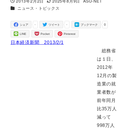
2013年2月2日
2025年8月9日
ASU-NET
投稿日
更新日
著
カテゴリー
ニュース・トピックス
者
-
-
0
シェア
ツイート
ブックマーク
LINE
Pocket
Pinterest
日本経済新聞 2013/2/1
総務省
は１日、
2012年
12月の製
造業の就
業者数が
前年同月
比35万人
減って
998万人