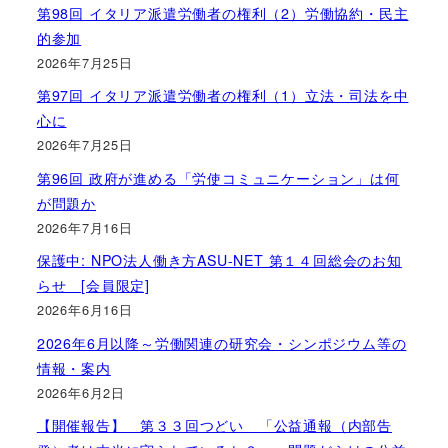
第98回 イタリア派遣労働者の権利（2）労働協約・民主
的参加
2026年7月25日
第97回 イタリア派遣労働者の権利（1）立法・司法を中
心に
2026年7月25日
第96回 政府が進める「労使コミュニケーション」は何
が問題か
2026年7月16日
保護中: NPO法人働き方ASU-NET 第１４回総会のお知
らせ [会員限定]
2026年6月16日
2026年6月以降～労働関連の研究会・シンポジウム等の
情報・案内
2026年6月2日
【開催報告】 第３３回つどい 「公益通報（内部告