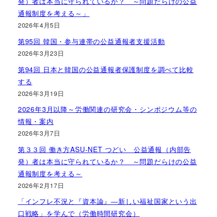
発）者は本当に守られているか？ ～問題だらけの公益
通報制度を考える～」
2026年4月5日
第95回 韓国・参与連帯の公益通報者支援活動
2026年3月23日
第94回 日本と韓国の公益通報者保護制度を調べて比較
する
2026年3月19日
2026年3月以降～労働関連の研究会・シンポジウム等の
情報・案内
2026年3月7日
第３３回 働き方ASU-NET つどい 公益通報（内部告
発）者は本当に守られているか？ ～問題だらけの公益
通報制度を考える～
2026年2月17日
「インフレ不況と『資本論』―新しい福祉国家という出
口戦略」を学んで（労働時間研究会）