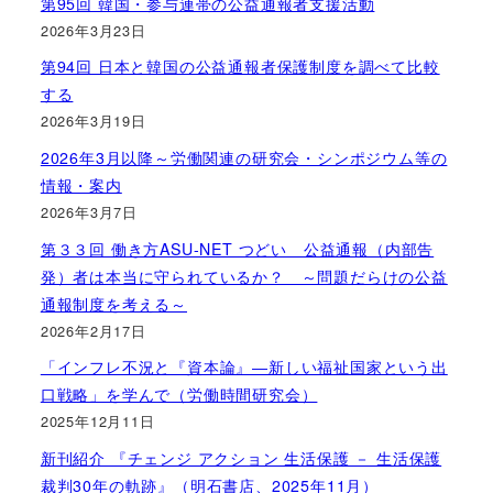
第95回 韓国・参与連帯の公益通報者支援活動
2026年3月23日
第94回 日本と韓国の公益通報者保護制度を調べて比較
する
2026年3月19日
2026年3月以降～労働関連の研究会・シンポジウム等の
情報・案内
2026年3月7日
第３３回 働き方ASU-NET つどい 公益通報（内部告
発）者は本当に守られているか？ ～問題だらけの公益
通報制度を考える～
2026年2月17日
「インフレ不況と『資本論』―新しい福祉国家という出
口戦略」を学んで（労働時間研究会）
2025年12月11日
新刊紹介 『チェンジ アクション 生活保護 － 生活保護
裁判30年の軌跡』（明石書店、2025年11月）