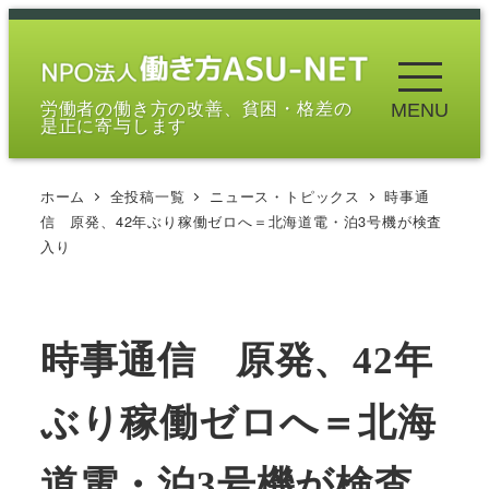
メ
イ
ン
労働者の働き方の改善、貧困・格差の
MENU
コ
是正に寄与します
ン
テ
ホーム
全投稿一覧
ニュース・トピックス
時事通
ン
信 原発、42年ぶり稼働ゼロへ＝北海道電・泊3号機が検査
ツ
入り
へ
移
動
時事通信 原発、42年
ぶり稼働ゼロへ＝北海
道電・泊3号機が検査