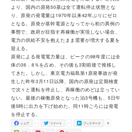
より、国内の原発50基は全て運転停止状態とな
り、原発の発電量は1970年以来42年ぶりにゼロ
となる。原発が基幹電源となってから初の異例の
事態で、政府が目指す再稼働が実現しない場合、
電力の供給不安を抱えたまま需要が増大する夏を
迎える。
原発による発電電力量は、ピークの98年度には全
体の36．8％を占め、その後も3割前後で推移し
てきた。しかし、東京電力福島第1原発事故が発
生した昨年3月11日以降、国内の原発は定期検査
で次々と運転を停止し、再稼働のめどは立ってい
ない。最後の稼働原発となった泊3号機も、5日午
後5時に出力を下げ始めた。同11時ごろには発電
を停止する。
-
-
0
シェア
ツイート
ブックマーク