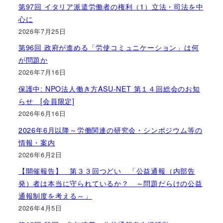
第97回 イタリア派遣労働者の権利（1）立法・司法を中
心に
2026年7月25日
第96回 政府が進める「労使コミュニケーション」は何
が問題か
2026年7月16日
保護中: NPO法人働き方ASU-NET 第１４回総会のお知
らせ [会員限定]
2026年6月16日
2026年6月以降～労働関連の研究会・シンポジウム等の
情報・案内
2026年6月2日
【開催報告】 第３３回つどい 「公益通報（内部告
発）者は本当に守られているか？ ～問題だらけの公益
通報制度を考える～」
2026年4月5日