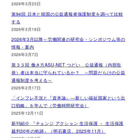
2026年3月23日
第94回 日本と韓国の公益通報者保護制度を調べて比較
する
2026年3月19日
2026年3月以降～労働関連の研究会・シンポジウム等の
情報・案内
2026年3月7日
第３３回 働き方ASU-NET つどい 公益通報（内部告
発）者は本当に守られているか？ ～問題だらけの公益
通報制度を考える～
2026年2月17日
「インフレ不況と『資本論』―新しい福祉国家という出
口戦略」を学んで（労働時間研究会）
2025年12月11日
新刊紹介 『チェンジ アクション 生活保護 － 生活保護
裁判30年の軌跡』（明石書店、2025年11月）