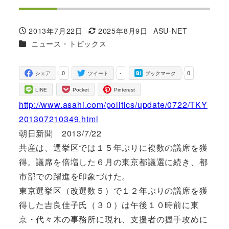
2013年7月22日
2025年8月9日
ASU-NET
投稿日
更新日
著
カテゴリー
ニュース・トピックス
者
0
-
0
シェア
ツイート
ブックマーク
LINE
Pocket
Pinterest
http://www.asahi.com/politics/update/0722/TKY
201307210349.html
朝日新聞 2013/7/22
共産は、選挙区では１５年ぶりに複数の議席を獲
得。議席を倍増した６月の東京都議選に続き、都
市部での躍進を印象づけた。
東京選挙区（改選数５）で１２年ぶりの議席を獲
得した吉良佳子氏（３０）は午後１０時前に東
京・代々木の事務所に現れ、支援者の握手攻めに