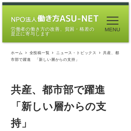
メ
イ
ン
労働者の働き方の改善、貧困・格差の
MENU
コ
是正に寄与します
ン
テ
ホーム
全投稿一覧
ニュース・トピックス
共産、都
ン
市部で躍進 「新しい層からの支持」
ツ
へ
移
共産、都市部で躍進
動
「新しい層からの支
持」