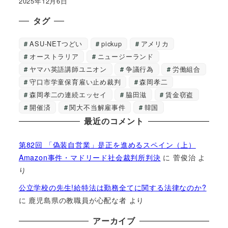
2025年12月6日
タグ
ASU-NETつどい
pickup
アメリカ
オーストラリア
ニュージーランド
ヤマハ英語講師ユニオン
争議行為
労働組合
守口市学童保育雇い止め裁判
森岡孝二
森岡孝二の連続エッセイ
脇田滋
賃金窃盗
開催済
関大不当解雇事件
韓国
最近のコメント
第82回 「偽装自営業」是正を進めるスペイン（上）
Amazon事件・マドリード社会裁判所判決
に
菅俊治
よ
り
公立学校の先生!給特法は勤務全てに関する法律なのか?
に
鹿児島県の教職員が心配な者
より
アーカイブ