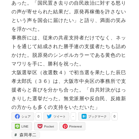
あった。「国民置き去りの自民政治に対する怒り
の声が寄せられた結果だ。原発再稼働を許さない
という声を国会に届けたい」と語り、満面の笑み
を浮かべた。
事務所には、従来の共産支持者だけでなく、ネッ
トを通じて結成された勝手連の支援者たちも詰め
かけた。脱原発のシンボルカラーである黄色のヒ
マワリを手に、勝利を祝った。
大阪選挙区（改選数４）で初当選を果たした辰巳
孝太郎氏（３６）は、大阪市中央区の事務所で支
援者らと喜びを分かち合った。「自共対決がはっ
きりした選挙だった。無党派層や反自民、反維新
の方からも多くの支持をいただいた」
0
-
0
シェア
ツイート
ブックマーク
LINE
Pocket
Pinterest
森岡孝二