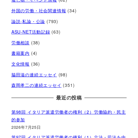
外国の労働・社会関連情報
(34)
論説-私論・公論
(793)
ASU-NET活動記録
(63)
労働相談
(38)
書籍案内
(4)
文化情報
(36)
脇田滋の連続エッセイ
(98)
森岡孝二の連続エッセイ
(351)
最近の投稿
第98回 イタリア派遣労働者の権利（2）労働協約・民主
的参加
2026年7月25日
第97回 イタリア派遣労働者の権利（1）立法・司法を中