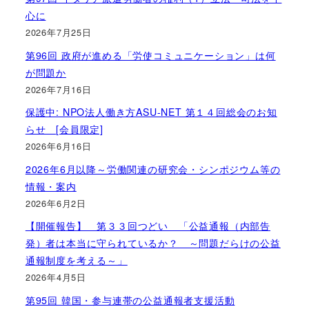
心に
2026年7月25日
第96回 政府が進める「労使コミュニケーション」は何
が問題か
2026年7月16日
保護中: NPO法人働き方ASU-NET 第１４回総会のお知
らせ [会員限定]
2026年6月16日
2026年6月以降～労働関連の研究会・シンポジウム等の
情報・案内
2026年6月2日
【開催報告】 第３３回つどい 「公益通報（内部告
発）者は本当に守られているか？ ～問題だらけの公益
通報制度を考える～」
2026年4月5日
第95回 韓国・参与連帯の公益通報者支援活動