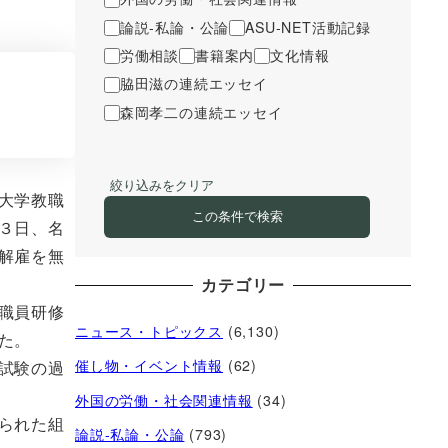
論説-私論・公論
ASU-NET活動記録
労働相談
書籍案内
文化情報
脇田滋の連続エッセイ
森岡孝二の連続エッセイ
絞り込みをクリア
大学教職
この条件で検索
３日、名
解雇を無
カテゴリー
職員研修
ニュース・トピックス
(6,130)
た。
催し物・イベント情報
(62)
試験の過
外国の労働・社会関連情報
(34)
られた組
論説-私論・公論
(793)