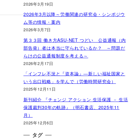
2026年3月19日
2026年3月以降～労働関連の研究会・シンポジウ
ム等の情報・案内
2026年3月7日
第３３回 働き方ASU-NET つどい 公益通報（内
部告発）者は本当に守られているか？ ～問題だ
らけの公益通報制度を考える～
2026年2月17日
「インフレ不況と『資本論』―新しい福祉国家と
いう出口戦略」を学んで（労働時間研究会）
2025年12月11日
新刊紹介 『チェンジ アクション 生活保護 － 生活
保護裁判30年の軌跡』（明石書店、2025年11
月）
2025年12月6日
タグ