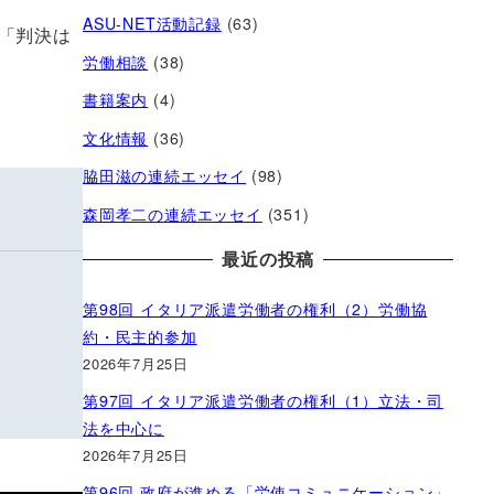
ASU-NET活動記録
(63)
「判決は
労働相談
(38)
書籍案内
(4)
文化情報
(36)
脇田滋の連続エッセイ
(98)
森岡孝二の連続エッセイ
(351)
最近の投稿
第98回 イタリア派遣労働者の権利（2）労働協
約・民主的参加
2026年7月25日
第97回 イタリア派遣労働者の権利（1）立法・司
法を中心に
2026年7月25日
第96回 政府が進める「労使コミュニケーション」