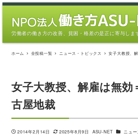
メ
イ
ン
コ
労働者の働き方の改善、貧困・格差の是正に寄与しま
ン
テ
ホーム
全投稿一覧
ニュース・トピックス
女子大教授、解
ン
ツ
へ
移
女子大教授、解雇は無効
動
古屋地裁
カテゴリ
2014年2月14日
2025年8月9日
ASU-NET
ニュー
投稿日
更新日
著