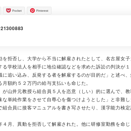
Pocket
Pinterest
4021300883
を拒否し、大学から不当に解雇されたとして、名古屋女子
する学校法人を相手に地位確認などを求めた訴訟の判決が１
職に追い込み、反発する者を解雇するのが目的だ」と述べ、
る月額約５２万円の給与支払いも命じた。
が山井元教授ら組合員５人を恣意（しい）的に選んで、教
味な単純作業をさせて自尊心を傷つけようとした」と非難し
組合員に接客マニュアルを書き写させたり、漢字能力検定
４月、異動を拒否して解雇された。他に研修室勤務を命じ