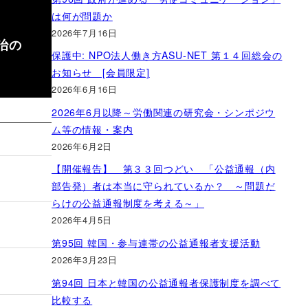
は何が問題か
2026年7月16日
治の
保護中: NPO法人働き方ASU-NET 第１４回総会の
お知らせ [会員限定]
2026年6月16日
2026年6月以降～労働関連の研究会・シンポジウ
ム等の情報・案内
2026年6月2日
【開催報告】 第３３回つどい 「公益通報（内
部告発）者は本当に守られているか？ ～問題だ
らけの公益通報制度を考える～」
2026年4月5日
第95回 韓国・参与連帯の公益通報者支援活動
2026年3月23日
第94回 日本と韓国の公益通報者保護制度を調べて
比較する