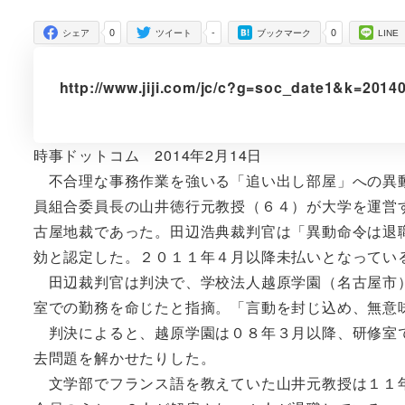
者
0
-
0
シェア
ツイート
ブックマーク
LINE
http://www.jiji.com/jc/c?g=soc_date1&k=201
時事ドットコム 2014年2月14日
不合理な事務作業を強いる「追い出し部屋」への異動
員組合委員長の山井徳行元教授（６４）が大学を運営
古屋地裁であった。田辺浩典裁判官は「異動命令は退
効と認定した。２０１１年４月以降未払いとなってい
田辺裁判官は判決で、学校法人越原学園（名古屋市）
室での勤務を命じたと指摘。「言動を封じ込め、無意
判決によると、越原学園は０８年３月以降、研修室で
去問題を解かせたりした。
文学部でフランス語を教えていた山井元教授は１１年