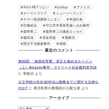
ASU-NETつどい
pickup
アメリカ
オーストラリア
ニュージーランド
ヤマハ英語講師ユニオン
争議行為
労働組合
守口市学童保育雇い止め裁判
森岡孝二
森岡孝二の連続エッセイ
脇田滋
賃金窃盗
開催済
関大不当解雇事件
韓国
最近のコメント
第82回 「偽装自営業」是正を進めるスペイン
（上）Amazon事件・マドリード社会裁判所判決
に
菅俊治
より
公立学校の先生!給特法は勤務全てに関する法律な
のか?
に
鹿児島県の教職員が心配な者
より
アーカイブ
ア