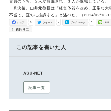
合員のうち、２人が解雇され、１人が退職している。
判決後、山井元教授は「経営体質を改め、正常な大学
不当で、直ちに控訴する」と述べた。（2014/02/13-19
0
-
0
シェア
ツイート
ブックマーク
LINE
森岡孝二
この記事を書いた人
ASU-NET
記事一覧