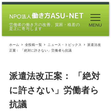
メ
イ
ン
労働者の働き方の改善、貧困・格差の
MENU
コ
是正に寄与します
ン
テ
ホーム
全投稿一覧
ニュース・トピックス
派遣法改
ン
正案： 「絶対に許さない」労働者ら抗議
ツ
へ
移
派遣法改正案： 「絶対
動
に許さない」労働者ら
抗議