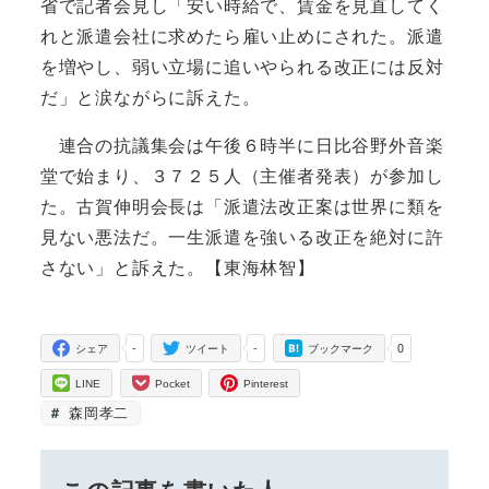
省で記者会見し「安い時給で、賃金を見直してく
れと派遣会社に求めたら雇い止めにされた。派遣
を増やし、弱い立場に追いやられる改正には反対
だ」と涙ながらに訴えた。
連合の抗議集会は午後６時半に日比谷野外音楽
堂で始まり、３７２５人（主催者発表）が参加し
た。古賀伸明会長は「派遣法改正案は世界に類を
見ない悪法だ。一生派遣を強いる改正を絶対に許
さない」と訴えた。【東海林智】
-
-
0
シェア
ツイート
ブックマーク
LINE
Pocket
Pinterest
森岡孝二