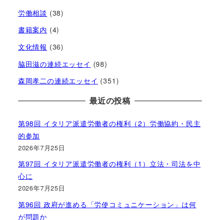
労働相談
(38)
書籍案内
(4)
文化情報
(36)
脇田滋の連続エッセイ
(98)
森岡孝二の連続エッセイ
(351)
最近の投稿
第98回 イタリア派遣労働者の権利（2）労働協約・民主
的参加
2026年7月25日
第97回 イタリア派遣労働者の権利（1）立法・司法を中
心に
2026年7月25日
第96回 政府が進める「労使コミュニケーション」は何
が問題か