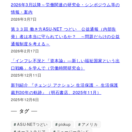
2026年3月以降～労働関連の研究会・シンポジウム等の
情報・案内
2026年3月7日
第３３回 働き方ASU-NET つどい 公益通報（内部告
発）者は本当に守られているか？ ～問題だらけの公益
通報制度を考える～
2026年2月17日
「インフレ不況と『資本論』―新しい福祉国家という出
口戦略」を学んで（労働時間研究会）
2025年12月11日
新刊紹介 『チェンジ アクション 生活保護 － 生活保護
裁判30年の軌跡』（明石書店、2025年11月）
2025年12月6日
タグ
ASU-NETつどい
pickup
アメリカ
オーストラリア
ニュージーランド