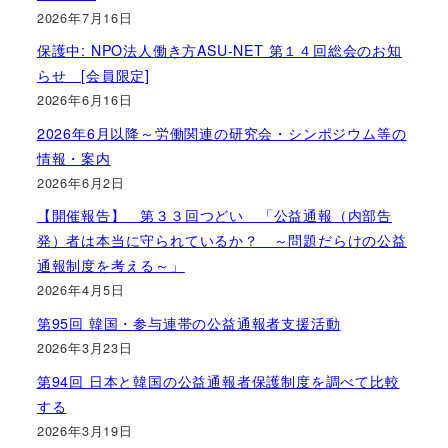
2026年7月16日
保護中: NPO法人働き方ASU-NET 第１４回総会のお知
らせ [会員限定]
2026年6月16日
2026年6月以降～労働関連の研究会・シンポジウム等の
情報・案内
2026年6月2日
【開催報告】 第３３回つどい 「公益通報（内部告
発）者は本当に守られているか？ ～問題だらけの公益
通報制度を考える～」
2026年4月5日
第95回 韓国・参与連帯の公益通報者支援活動
2026年3月23日
第94回 日本と韓国の公益通報者保護制度を調べて比較
する
2026年3月19日