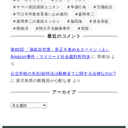
ヤマハ英語講師ユニオン
争議行為
労働組合
守口市学童保育雇い止め裁判
森岡孝二
森岡孝二の連続エッセイ
脇田滋
賃金窃盗
開催済
関大不当解雇事件
韓国
最近のコメント
第82回 「偽装自営業」是正を進めるスペイン（上）
Amazon事件・マドリード社会裁判所判決
に
菅俊治
よ
り
公立学校の先生!給特法は勤務全てに関する法律なのか?
に
鹿児島県の教職員が心配な者
より
アーカイブ
ア
ー
カ
イ