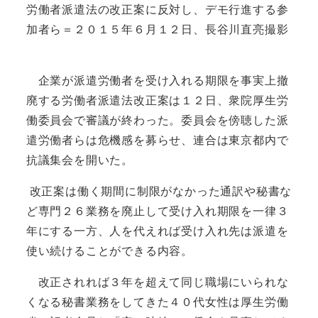
労働者派遣法の改正案に反対し、デモ行進する参
加者ら＝２０１５年６月１２日、長谷川直亮撮影
企業が派遣労働者を受け入れる期限を事実上撤
廃する労働者派遣法改正案は１２日、衆院厚生労
働委員会で審議が終わった。委員会を傍聴した派
遣労働者らは危機感を募らせ、連合は東京都内で
抗議集会を開いた。
改正案は働く期間に制限がなかった通訳や秘書な
ど専門２６業務を廃止して受け入れ期限を一律３
年にする一方、人を代えれば受け入れ先は派遣を
使い続けることができる内容。
改正されれば３年を超えて同じ職場にいられな
くなる秘書業務をしてきた４０代女性は厚生労働