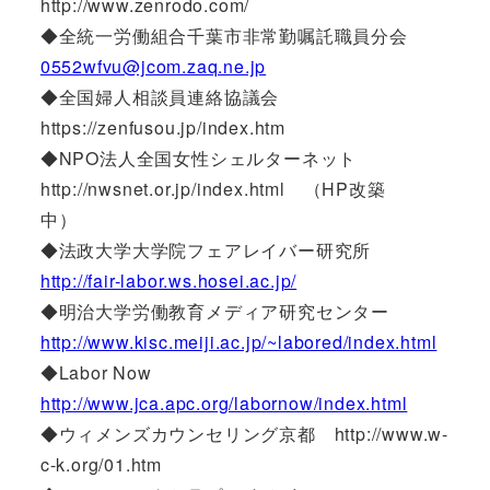
http://www.zenrodo.com/
◆全統一労働組合千葉市非常勤嘱託職員分会
0552wfvu@jcom.zaq.ne.jp
◆全国婦人相談員連絡協議会
https://zenfusou.jp/index.htm
◆NPO法人全国女性シェルターネット
http://nwsnet.or.jp/index.html （HP改築
中）
◆法政大学大学院フェアレイバー研究所
http://fair-labor.ws.hosei.ac.jp/
◆明治大学労働教育メディア研究センター
http://www.kisc.meiji.ac.jp/~labored/index.html
◆Labor Now
http://www.jca.apc.org/labornow/index.html
◆ウィメンズカウンセリング京都 http://www.w-
c-k.org/01.htm