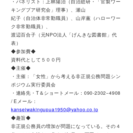
・パネリスト：上林陽治（自治総研・「官製ワー
キングプア研究会」理事）、瀬山
紀子（自治体非常勤職員）、山岸薫（ハローワー
ク非常勤職員）、
渡辺百合子（元NPO法人「げんきな図書館」代
表）
◆参加費◆
資料代として５００円
◆主催◆
・主催：「女性」から考える非正規公務問題シン
ポジウム実行委員会
・連絡先・T＆ショートメール：090-2302−4908
/ Eメール：
kanseiwakingupua1950@yahoo.co.jp
◆趣旨◆
非正規公務員の増加が問題になっている。その４