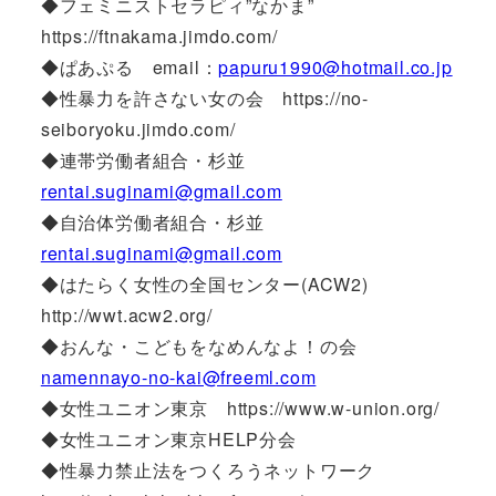
◆フェミニストセラピィ”なかま”
https://ftnakama.jimdo.com/
◆ぱあぷる email：
papuru1990@hotmail.co.jp
◆性暴力を許さない女の会 https://no-
seiboryoku.jimdo.com/
◆連帯労働者組合・杉並
rentai.suginami@gmail.com
◆自治体労働者組合・杉並
rentai.suginami@gmail.com
◆はたらく女性の全国センター(ACW2)
http://wwt.acw2.org/
◆おんな・こどもをなめんなよ！の会
namennayo-no-kai@freeml.com
◆女性ユニオン東京 https://www.w-union.org/
◆女性ユニオン東京HELP分会
◆性暴力禁止法をつくろうネットワーク