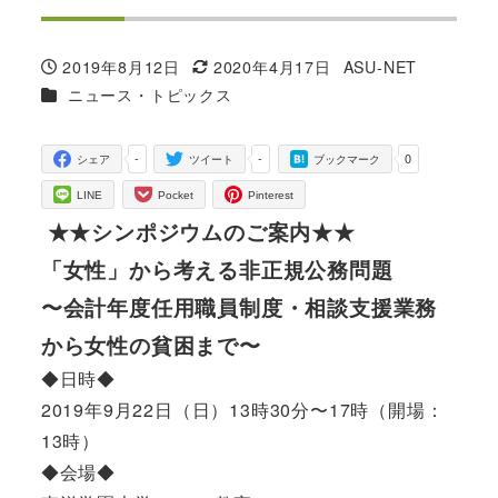
2019年8月12日
2020年4月17日
ASU-NET
投稿日
更新日
著
カテゴリー
ニュース・トピックス
者
-
-
0
シェア
ツイート
ブックマーク
LINE
Pocket
Pinterest
★★シンポジウムのご案内★★
「女性」から考える非正規公務問題
〜会計年度任用職員制度・相談支援業務
から女性の貧困まで〜
◆日時◆
2019年9月22日（日）13時30分〜17時（開場：
13時）
◆会場◆