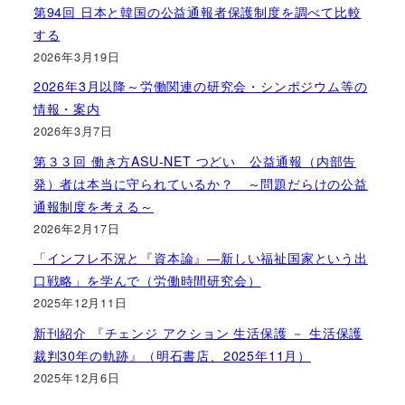
第94回 日本と韓国の公益通報者保護制度を調べて比較
する
2026年3月19日
2026年3月以降～労働関連の研究会・シンポジウム等の
情報・案内
2026年3月7日
第３３回 働き方ASU-NET つどい 公益通報（内部告
発）者は本当に守られているか？ ～問題だらけの公益
通報制度を考える～
2026年2月17日
「インフレ不況と『資本論』―新しい福祉国家という出
口戦略」を学んで（労働時間研究会）
2025年12月11日
新刊紹介 『チェンジ アクション 生活保護 － 生活保護
裁判30年の軌跡』（明石書店、2025年11月）
2025年12月6日