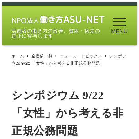
メ
イ
ン
労働者の働き方の改善、貧困・格差の
MENU
コ
是正に寄与します
ン
テ
ホーム
全投稿一覧
ニュース・トピックス
シンポジ
ン
ウム 9/22 「女性」から考える非正規公務問題
ツ
へ
移
シンポジウム 9/22
動
「女性」から考える非
正規公務問題