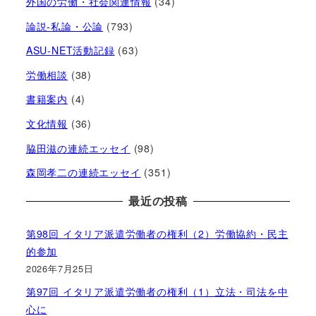
外国の労働・社会関連情報
(34)
論説-私論・公論
(793)
ASU-NET活動記録
(63)
労働相談
(38)
書籍案内
(4)
文化情報
(36)
脇田滋の連続エッセイ
(98)
森岡孝二の連続エッセイ
(351)
最近の投稿
第98回 イタリア派遣労働者の権利（2）労働協約・民主
的参加
2026年7月25日
第97回 イタリア派遣労働者の権利（1）立法・司法を中
心に