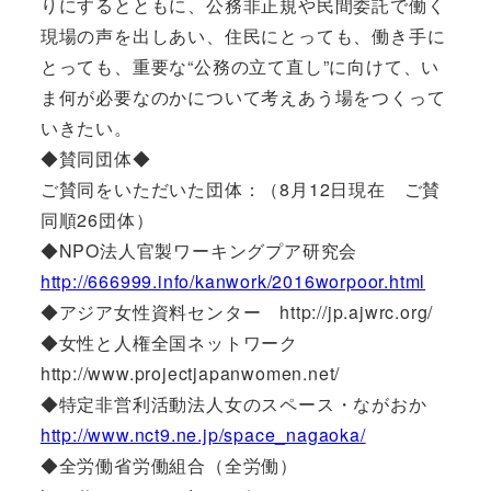
りにするとともに、公務非正規や民間委託で働く
現場の声を出しあい、住民にとっても、働き手に
とっても、重要な“公務の立て直し”に向けて、い
ま何が必要なのかについて考えあう場をつくって
いきたい。
◆賛同団体◆
ご賛同をいただいた団体：（8月12日現在 ご賛
同順26団体）
◆NPO法人官製ワーキングプア研究会
http://666999.info/kanwork/2016worpoor.html
◆アジア女性資料センター http://jp.ajwrc.org/
◆女性と人権全国ネットワーク
http://www.projectjapanwomen.net/
◆特定非営利活動法人女のスペース・ながおか
http://www.nct9.ne.jp/space_nagaoka/
◆全労働省労働組合（全労働）