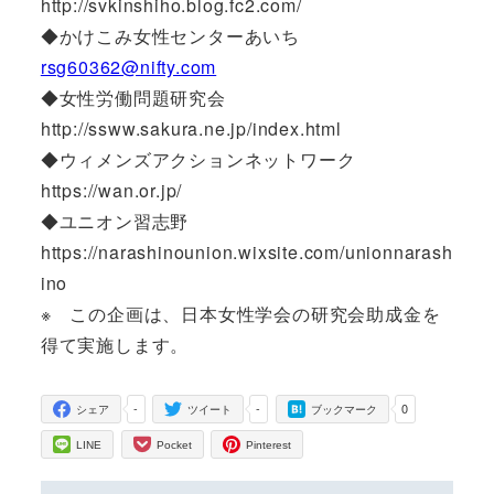
http://svkinshiho.blog.fc2.com/
◆かけこみ女性センターあいち
rsg60362@nifty.com
◆女性労働問題研究会
http://ssww.sakura.ne.jp/index.html
◆ウィメンズアクションネットワーク
https://wan.or.jp/
◆ユニオン習志野
https://narashinounion.wixsite.com/unionnarash
ino
※ この企画は、日本女性学会の研究会助成金を
得て実施します。
-
-
0
シェア
ツイート
ブックマーク
LINE
Pocket
Pinterest