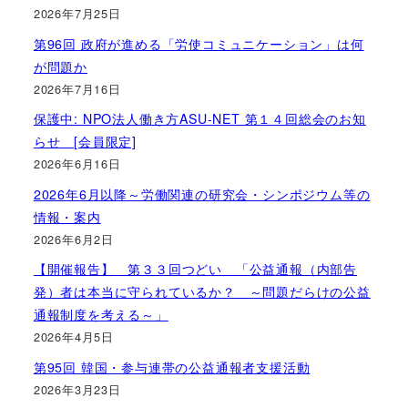
2026年7月25日
第96回 政府が進める「労使コミュニケーション」は何
が問題か
2026年7月16日
保護中: NPO法人働き方ASU-NET 第１４回総会のお知
らせ [会員限定]
2026年6月16日
2026年6月以降～労働関連の研究会・シンポジウム等の
情報・案内
2026年6月2日
【開催報告】 第３３回つどい 「公益通報（内部告
発）者は本当に守られているか？ ～問題だらけの公益
通報制度を考える～」
2026年4月5日
第95回 韓国・参与連帯の公益通報者支援活動
2026年3月23日