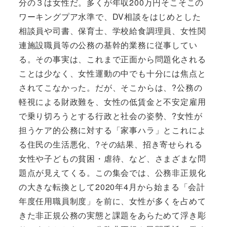
分の３は女性だ。多くが年収200万円そこそこの
ワーキングプア水準で、DV相談をはじめとした
相談員や司書、保育士、学校給食調理員、女性関
連施設職員等の公務の基幹的業務に従事してい
る。その事実は、これまで正面から問題化される
ことは少なく、女性運動の中でも十分には焦点と
されてこなかった。だが、そこからは、?公務の
軽視による財政難を、女性の低賃金と不安定雇用
で乗り切ろうとする行政と社会の姿勢、?女性が
担うケア的公務に対する「家事ハラ」とこれによ
る住民の生活悪化、?その結果、招き寄せられる
女性や子どもの貧困・虐待、など、さまざまな問
題点が見えてくる。この集会では、公務非正規化
の大きな転換として2020年4月から始まる「会計
年度任用職員制度」を前に、女性が多くを占めて
きた非正規公務の実態と課題をあらためて浮き彫