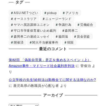
タグ
ASU-NETつどい
pickup
アメリカ
オーストラリア
ニュージーランド
ヤマハ英語講師ユニオン
争議行為
労働組合
守口市学童保育雇い止め裁判
森岡孝二
森岡孝二の連続エッセイ
脇田滋
賃金窃盗
開催済
関大不当解雇事件
韓国
最近のコメント
第82回 「偽装自営業」是正を進めるスペイン（上）
Amazon事件・マドリード社会裁判所判決
に
菅俊治
よ
り
公立学校の先生!給特法は勤務全てに関する法律なのか?
に
鹿児島県の教職員が心配な者
より
アーカイブ
ア