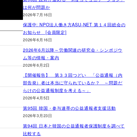
は何が問題か
2026年7月16日
保護中: NPO法人働き方ASU-NET 第１４回総会の
お知らせ [会員限定]
2026年6月16日
2026年6月以降～労働関連の研究会・シンポジウ
ム等の情報・案内
2026年6月2日
【開催報告】 第３３回つどい 「公益通報（内
部告発）者は本当に守られているか？ ～問題だ
らけの公益通報制度を考える～」
2026年4月5日
第95回 韓国・参与連帯の公益通報者支援活動
2026年3月23日
第94回 日本と韓国の公益通報者保護制度を調べて
比較する