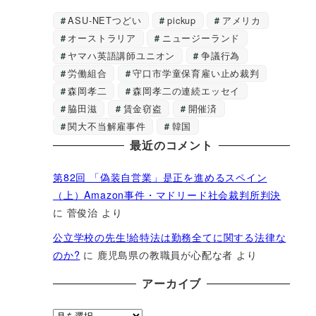
ASU-NETつどい
pickup
アメリカ
オーストラリア
ニュージーランド
ヤマハ英語講師ユニオン
争議行為
労働組合
守口市学童保育雇い止め裁判
森岡孝二
森岡孝二の連続エッセイ
脇田滋
賃金窃盗
開催済
関大不当解雇事件
韓国
最近のコメント
第82回 「偽装自営業」是正を進めるスペイン
（上）Amazon事件・マドリード社会裁判所判決
に
菅俊治
より
公立学校の先生!給特法は勤務全てに関する法律な
のか?
に
鹿児島県の教職員が心配な者
より
アーカイブ
ア