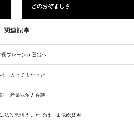
どのおぞましさ
関連記事
市長ブレーンが選出へ
会社、入ってよかった」
検討 産業競争力会議
らに法改悪狙う これでは「１億総貧困」