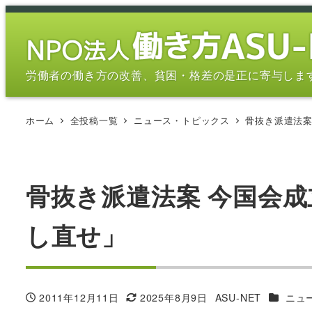
メ
イ
ン
コ
労働者の働き方の改善、貧困・格差の是正に寄与しま
ン
テ
ホーム
全投稿一覧
ニュース・トピックス
骨抜き派遣法案
ン
ツ
へ
移
骨抜き派遣法案 今国会成
動
し直せ」
カテゴリ
2011年12月11日
2025年8月9日
ASU-NET
ニュ
投稿日
更新日
著