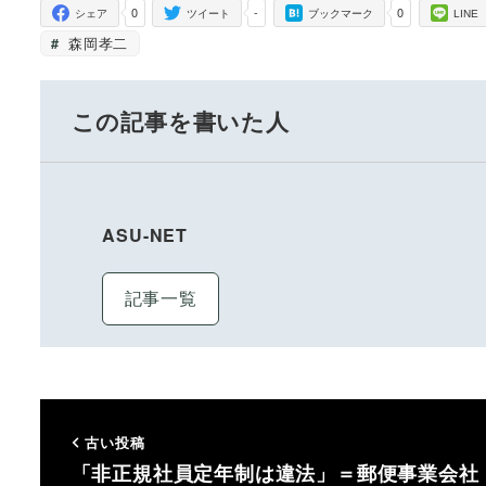
0
-
0
シェア
ツイート
ブックマーク
LINE
森岡孝二
この記事を書いた人
ASU-NET
記事一覧
古い投稿
「非正規社員定年制は違法」＝郵便事業会社