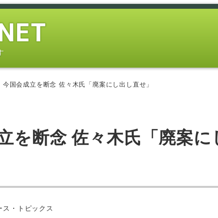
す
 今国会成立を断念 佐々木氏「廃案にし出し直せ」
立を断念 佐々木氏「廃案に
ー
ース・トピックス