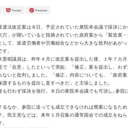
Pocket
Pinterest
派遣法改定案は８日、予定されていた衆院本会議で採決にか
大穴」が開いていると指摘されていた政府案から「製造業・
として、派遣労働者や労働組合などから大きな批判があがっ
です。
木憲昭議員は、昨年４月に改定案を提出した後、１年７カ月
党で「合意」したといって突如、「修正」案を提出し、わず
れないと批判しました。「修正」内容についても、「政府案
保護するものを提出し直すべきだ」と主張しました。
疑も行わず採決を強行。８日の衆院本会議でも可決し､参院
するなか、参院に送っても成立できなければ廃案になるため
す。民主党などは、来年１月召集の通常国会での成立をねら
す。