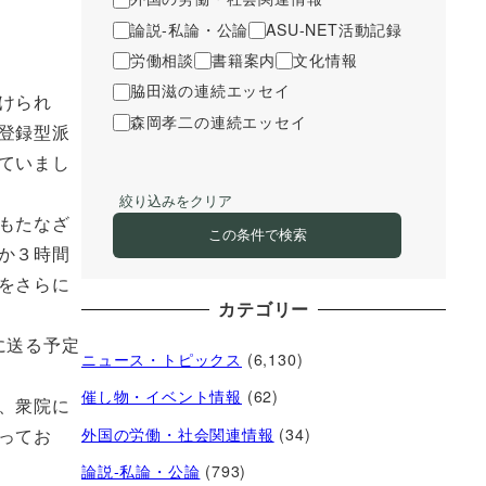
論説-私論・公論
ASU-NET活動記録
労働相談
書籍案内
文化情報
脇田滋の連続エッセイ
けられ
森岡孝二の連続エッセイ
登録型派
ていまし
絞り込みをクリア
もたなざ
この条件で検索
か３時間
をさらに
カテゴリー
に送る予定
ニュース・トピックス
(6,130)
催し物・イベント情報
(62)
、衆院に
外国の労働・社会関連情報
(34)
ってお
論説-私論・公論
(793)