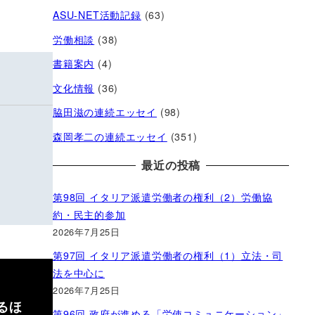
ASU-NET活動記録
(63)
労働相談
(38)
書籍案内
(4)
文化情報
(36)
脇田滋の連続エッセイ
(98)
森岡孝二の連続エッセイ
(351)
最近の投稿
第98回 イタリア派遣労働者の権利（2）労働協
約・民主的参加
2026年7月25日
第97回 イタリア派遣労働者の権利（1）立法・司
法を中心に
2026年7月25日
るほ
第96回 政府が進める「労使コミュニケーション」