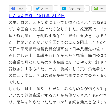
者
0
-
0
シェア
ツイート
ブックマーク
LINE
しんぶん赤旗 2011年12月9日
民主、自民、公明３党によって骨抜きにされた労働者
ず、今国会での成立はなくなりました。改定案は、「
遣の原則禁止」を削除するなど、完全に骨抜きになる
た。世論とたたかいが今国会での成立を阻止したもの
同日の衆院議院運営委員会理事会で日本共産党の佐々
らしにした上、審議を行わなかったと指摘。民自公３
の審議で可決したものを本会議にかけるやり方は許さ
骨抜きにするものだ。一度、廃案にして真に労働者を
民自公３党は、７日の衆院厚生労働委員会で参考人質
でした｡
しかし、日本共産党、社民党、みんなの党が強く反対
とどめて継続審議とすることを余儀なくされたもので
り、悪法を許さないたたかいが引き続き焦点となりま