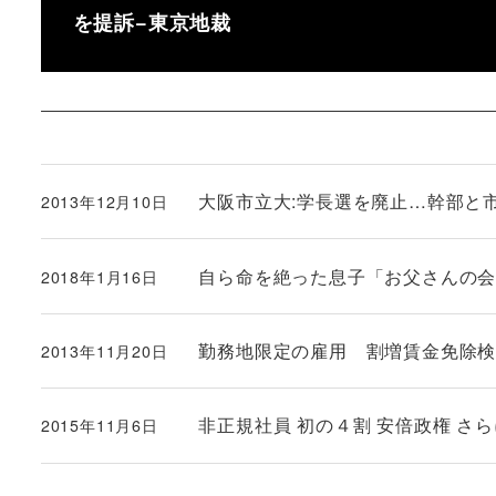
を提訴−東京地裁
大阪市立大:学長選を廃止…幹部と
2013年12月10日
投稿日
自ら命を絶った息子「お父さんの
2018年1月16日
投稿日
勤務地限定の雇用 割増賃金免除
2013年11月20日
投稿日
非正規社員 初の４割 安倍政権 さ
2015年11月6日
投稿日