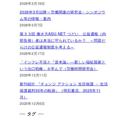
2026年3月19日
2026年3月以降～労働関連の研究会・シンポジウ
ム等の情報・案内
2026年3月7日
第３３回 働き方ASU-NET つどい 公益通報（内
部告発）者は本当に守られているか？ ～問題だ
らけの公益通報制度を考える～
2026年2月17日
「インフレ不況と『資本論』―新しい福祉国家と
いう出口戦略」を学んで（労働時間研究会）
2025年12月11日
新刊紹介 『チェンジ アクション 生活保護 － 生活
保護裁判30年の軌跡』（明石書店、2025年11
月）
2025年12月6日
タグ