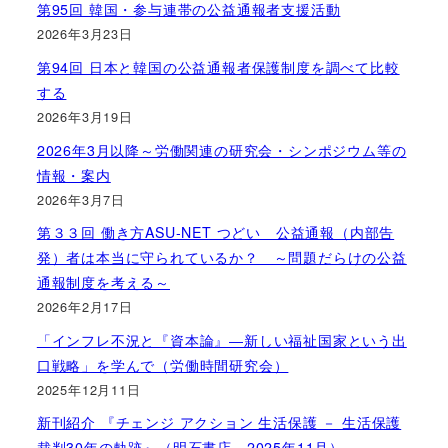
第95回 韓国・参与連帯の公益通報者支援活動
2026年3月23日
第94回 日本と韓国の公益通報者保護制度を調べて比較
する
2026年3月19日
2026年3月以降～労働関連の研究会・シンポジウム等の
情報・案内
2026年3月7日
第３３回 働き方ASU-NET つどい 公益通報（内部告
発）者は本当に守られているか？ ～問題だらけの公益
通報制度を考える～
2026年2月17日
「インフレ不況と『資本論』―新しい福祉国家という出
口戦略」を学んで（労働時間研究会）
2025年12月11日
新刊紹介 『チェンジ アクション 生活保護 － 生活保護
裁判30年の軌跡』（明石書店、2025年11月）