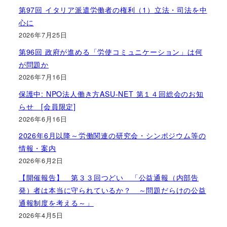
第97回 イタリア派遣労働者の権利（1）立法・司法を中
心に
2026年7月25日
第96回 政府が進める「労使コミュニケーション」は何
が問題か
2026年7月16日
保護中: NPO法人働き方ASU-NET 第１４回総会のお知
らせ [会員限定]
2026年6月16日
2026年6月以降～労働関連の研究会・シンポジウム等の
情報・案内
2026年6月2日
【開催報告】 第３３回つどい 「公益通報（内部告
発）者は本当に守られているか？ ～問題だらけの公益
通報制度を考える～」
2026年4月5日