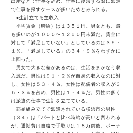
出産などで仕事を辞め、仕事に復帰する際に派遣
で仕事を探すケースが多いためとみられる。
●生計立てる主収入
平均賃金（時給）は１３５１円。男女とも、最
も多いのが１０００〜１２５０円未満だ。賃金に
対して「満足していない」としているのは３５・
１％。「満足している」の３４・９％をわずかに
上回った。
男女で大きな差があるのは、生活をまかなう収
入源だ。男性は９１・２％が自身の収入なのに対
し、女性は５３・４％。女性は配偶者の収入が３
５・３％を占め、男性は１・４％だ。男性の多く
は派遣の仕事で生計を立てている。
部品組み立てで派遣されている横浜市の男性
（３４）は「パートと比べ時給が高いと言われる
が、通勤費は自腹で手取りは１８万前後、ボーナ