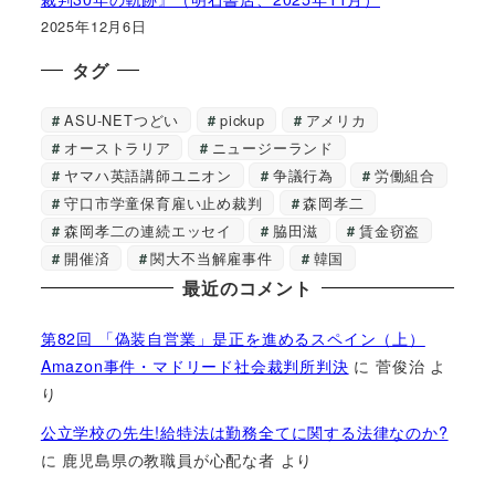
2025年12月6日
タグ
ASU-NETつどい
pickup
アメリカ
オーストラリア
ニュージーランド
ヤマハ英語講師ユニオン
争議行為
労働組合
守口市学童保育雇い止め裁判
森岡孝二
森岡孝二の連続エッセイ
脇田滋
賃金窃盗
開催済
関大不当解雇事件
韓国
最近のコメント
第82回 「偽装自営業」是正を進めるスペイン（上）
Amazon事件・マドリード社会裁判所判決
に
菅俊治
よ
り
公立学校の先生!給特法は勤務全てに関する法律なのか?
に
鹿児島県の教職員が心配な者
より