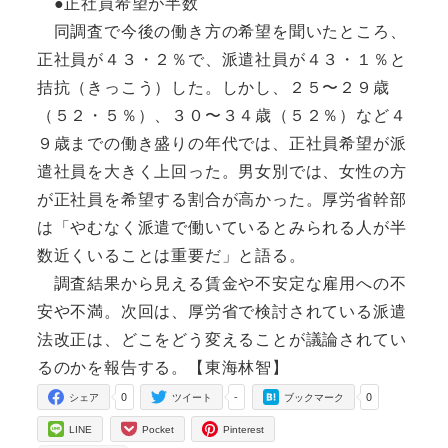
●正社員希望が半数
同調査で今後の働き方の希望を聞いたところ、
正社員が４３・２％で、派遣社員が４３・１％と
拮抗（きっこう）した。しかし、２５〜２９歳
（５２・５％）、３０〜３４歳（５２％）など４
９歳までの働き盛りの年代では、正社員希望が派
遣社員を大きく上回った。男女別では、女性の方
が正社員を希望する割合が高かった。厚労省幹部
は「やむなく派遣で働いているとみられる人が半
数近くいることは重要だ」と語る。
調査結果から見える賃金や不安定な雇用への不
安や不満。次回は、厚労省で検討されている派遣
法改正は、どこをどう変えることが議論されてい
るのかを報告する。【東海林智】
0
-
0
シェア
ツイート
ブックマーク
LINE
Pocket
Pinterest