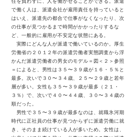
任を負わずに、人を働かせることができる。派遣
で働く人は、派遣会社が雇用責任を持っていると
はいえ、派遣先の都合で仕事がなくなったり、次
の仕事が見つかるまで時間がかかったりするな
ど、一般的に雇用が不安定な状態にある。
実際にどんな人が派遣で働いているのか。厚生
労働省の２０１２年の派遣労働者実態調査から浮
かんだ派遣労働者の男女のモデル＝図＜２＞参照
＝によると、男性は３５〜３９歳が１６・５％と
最多。次いで３０〜３４歳、２５〜２９歳と若年
層が多い。女性も３５〜３９歳が最多（２１・
３％）で、次いで４０〜４４歳、３０〜３４歳の
順だった。
男性で３５〜３９歳が最多なのは、就職氷河期
時代に正社員の仕事が見つからずに派遣労働に就
き、そのまま続けている人が多いため。女性は、