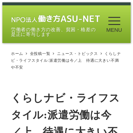
メ
イ
ン
労働者の働き方の改善、貧困・格差の
MENU
コ
是正に寄与します
ン
テ
ホーム
全投稿一覧
ニュース・トピックス
くらしナ
ン
ビ・ライフスタイル:派遣労働は今／上 待遇に大きい不満
ツ
や不安
へ
移
動
くらしナビ・ライフス
タイル:派遣労働は今
／上 待遇に大きい不