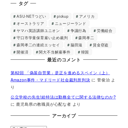
タグ
ASU-NETつどい
pickup
アメリカ
オーストラリア
ニュージーランド
ヤマハ英語講師ユニオン
争議行為
労働組合
守口市学童保育雇い止め裁判
森岡孝二
森岡孝二の連続エッセイ
脇田滋
賃金窃盗
開催済
関大不当解雇事件
韓国
最近のコメント
第82回 「偽装自営業」是正を進めるスペイン（上）
Amazon事件・マドリード社会裁判所判決
に
菅俊治
よ
り
公立学校の先生!給特法は勤務全てに関する法律なのか?
に
鹿児島県の教職員が心配な者
より
アーカイブ