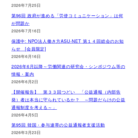
2026年7月25日
第96回 政府が進める「労使コミュニケーション」は何
が問題か
2026年7月16日
保護中: NPO法人働き方ASU-NET 第１４回総会のお知
らせ [会員限定]
2026年6月16日
2026年6月以降～労働関連の研究会・シンポジウム等の
情報・案内
2026年6月2日
【開催報告】 第３３回つどい 「公益通報（内部告
発）者は本当に守られているか？ ～問題だらけの公益
通報制度を考える～」
2026年4月5日
第95回 韓国・参与連帯の公益通報者支援活動
2026年3月23日