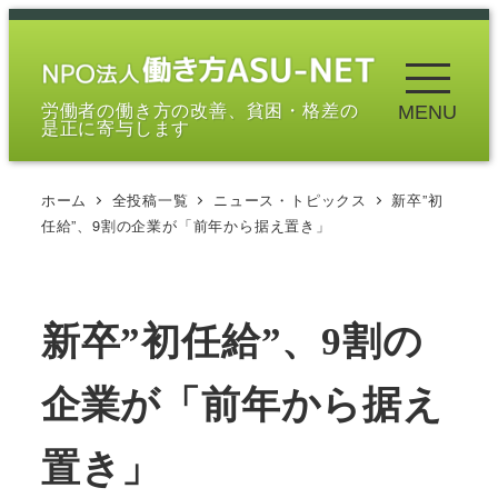
メ
イ
ン
労働者の働き方の改善、貧困・格差の
MENU
コ
是正に寄与します
ン
テ
ホーム
全投稿一覧
ニュース・トピックス
新卒”初
ン
任給”、9割の企業が「前年から据え置き」
ツ
へ
移
新卒”初任給”、9割の
動
企業が「前年から据え
置き」