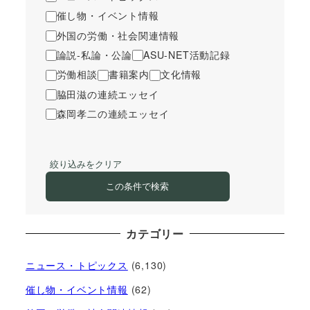
催し物・イベント情報
外国の労働・社会関連情報
論説-私論・公論
ASU-NET活動記録
労働相談
書籍案内
文化情報
脇田滋の連続エッセイ
森岡孝二の連続エッセイ
絞り込みをクリア
この条件で検索
カテゴリー
ニュース・トピックス
(6,130)
催し物・イベント情報
(62)