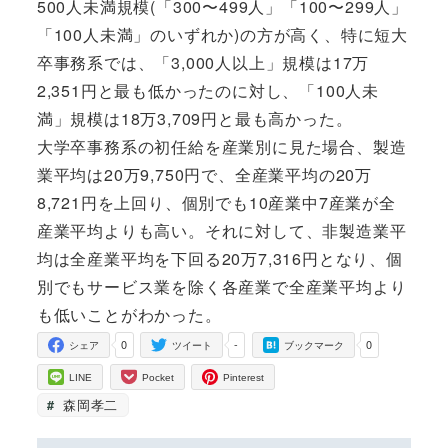
500人未満規模(「300〜499人」「100〜299人」
「100人未満」のいずれか)の方が高く、特に短大
卒事務系では、「3,000人以上」規模は17万
2,351円と最も低かったのに対し、「100人未
満」規模は18万3,709円と最も高かった。
大学卒事務系の初任給を産業別に見た場合、製造
業平均は20万9,750円で、全産業平均の20万
8,721円を上回り、個別でも10産業中7産業が全
産業平均よりも高い。それに対して、非製造業平
均は全産業平均を下回る20万7,316円となり、個
別でもサービス業を除く各産業で全産業平均より
も低いことがわかった。
0
-
0
シェア
ツイート
ブックマーク
LINE
Pocket
Pinterest
森岡孝二