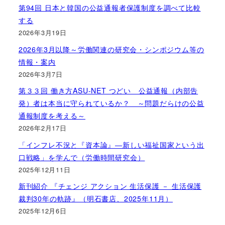
第94回 日本と韓国の公益通報者保護制度を調べて比較
する
2026年3月19日
2026年3月以降～労働関連の研究会・シンポジウム等の
情報・案内
2026年3月7日
第３３回 働き方ASU-NET つどい 公益通報（内部告
発）者は本当に守られているか？ ～問題だらけの公益
通報制度を考える～
2026年2月17日
「インフレ不況と『資本論』―新しい福祉国家という出
口戦略」を学んで（労働時間研究会）
2025年12月11日
新刊紹介 『チェンジ アクション 生活保護 － 生活保護
裁判30年の軌跡』（明石書店、2025年11月）
2025年12月6日