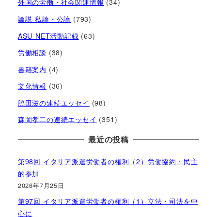
外国の労働・社会関連情報
(34)
論説-私論・公論
(793)
ASU-NET活動記録
(63)
労働相談
(38)
書籍案内
(4)
文化情報
(36)
脇田滋の連続エッセイ
(98)
森岡孝二の連続エッセイ
(351)
最近の投稿
第98回 イタリア派遣労働者の権利（2）労働協約・民主
的参加
2026年7月25日
第97回 イタリア派遣労働者の権利（1）立法・司法を中
心に