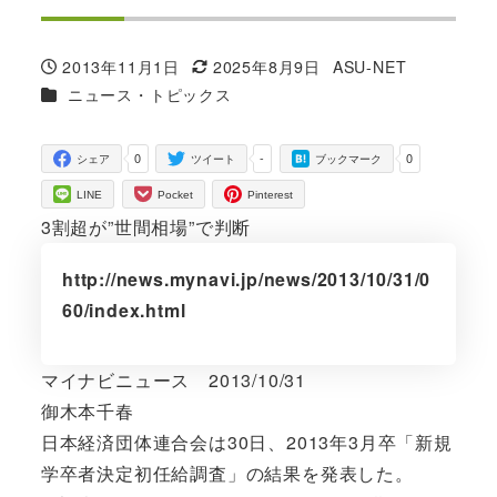
2013年11月1日
2025年8月9日
ASU-NET
投稿日
更新日
著
カテゴリー
ニュース・トピックス
者
0
-
0
シェア
ツイート
ブックマーク
LINE
Pocket
Pinterest
3割超が”世間相場”で判断
http://news.mynavi.jp/news/2013/10/31/0
60/index.html
マイナビニュース 2013/10/31
御木本千春
日本経済団体連合会は30日、2013年3月卒「新規
学卒者決定初任給調査」の結果を発表した。