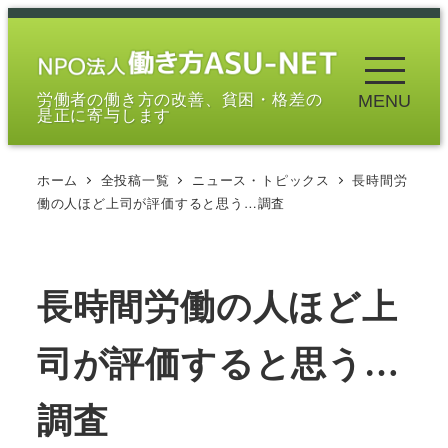
メ
イ
ン
労働者の働き方の改善、貧困・格差の
MENU
コ
是正に寄与します
ン
テ
ホーム
全投稿一覧
ニュース・トピックス
長時間労
ン
働の人ほど上司が評価すると思う…調査
ツ
へ
移
長時間労働の人ほど上
動
司が評価すると思う…
調査