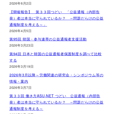
2026年6月2日
【開催報告】 第３３回つどい 「公益通報（内部告
発）者は本当に守られているか？ ～問題だらけの公益
通報制度を考える～」
2026年4月5日
第95回 韓国・参与連帯の公益通報者支援活動
2026年3月23日
第94回 日本と韓国の公益通報者保護制度を調べて比較
する
2026年3月19日
2026年3月以降～労働関連の研究会・シンポジウム等の
情報・案内
2026年3月7日
第３３回 働き方ASU-NET つどい 公益通報（内部告
発）者は本当に守られているか？ ～問題だらけの公益
通報制度を考える～