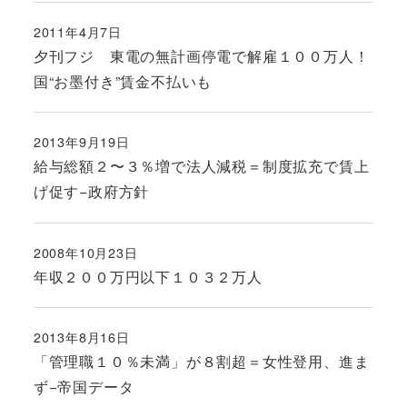
2011年4月7日
投稿日
夕刊フジ 東電の無計画停電で解雇１００万人！
国“お墨付き”賃金不払いも
2013年9月19日
投稿日
給与総額２〜３％増で法人減税＝制度拡充で賃上
げ促す−政府方針
2008年10月23日
投稿日
年収２００万円以下１０３２万人
2013年8月16日
投稿日
「管理職１０％未満」が８割超＝女性登用、進ま
ず−帝国データ