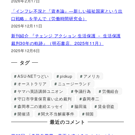
2026年2月17日
「インフレ不況と『資本論』―新しい福祉国家という出
口戦略」を学んで（労働時間研究会）
2025年12月11日
新刊紹介 『チェンジ アクション 生活保護 － 生活保護
裁判30年の軌跡』（明石書店、2025年11月）
2025年12月6日
タグ
ASU-NETつどい
pickup
アメリカ
オーストラリア
ニュージーランド
ヤマハ英語講師ユニオン
争議行為
労働組合
守口市学童保育雇い止め裁判
森岡孝二
森岡孝二の連続エッセイ
脇田滋
賃金窃盗
開催済
関大不当解雇事件
韓国
最近のコメント