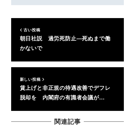
古い投稿
朝日社説 過労死防止―死ぬまで働
かないで
新しい投稿
賃上げと非正規の待遇改善でデフレ
脱却を 内閣府の有識者会議が…
関連記事