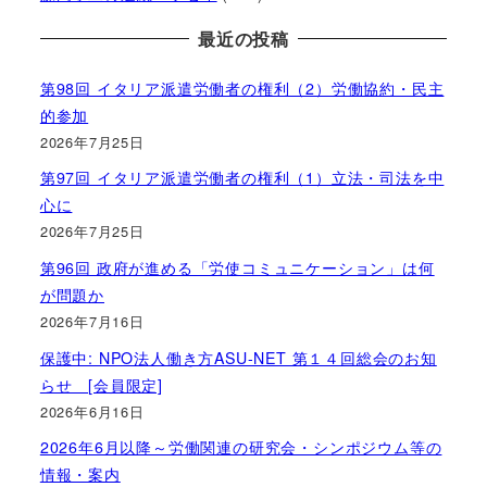
最近の投稿
第98回 イタリア派遣労働者の権利（2）労働協約・民主
的参加
2026年7月25日
第97回 イタリア派遣労働者の権利（1）立法・司法を中
心に
2026年7月25日
第96回 政府が進める「労使コミュニケーション」は何
が問題か
2026年7月16日
保護中: NPO法人働き方ASU-NET 第１４回総会のお知
らせ [会員限定]
2026年6月16日
2026年6月以降～労働関連の研究会・シンポジウム等の
情報・案内