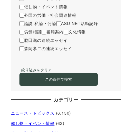
催し物・イベント情報
外国の労働・社会関連情報
論説-私論・公論
ASU-NET活動記録
労働相談
書籍案内
文化情報
脇田滋の連続エッセイ
森岡孝二の連続エッセイ
絞り込みをクリア
この条件で検索
カテゴリー
ニュース・トピックス
(6,130)
催し物・イベント情報
(62)