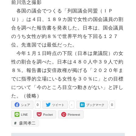
前川浩之撮影
各国の議会でつくる「列国議会同盟（ＩＰ
Ｕ）」は４日、１８９カ国で女性の国会議員の割
合を調べた報告書を発表した。日本は、国会議員
のうち女性が約８％で世界平均を下回る１２７
位。先進国では最低だった。
今年１月１日時点の下院（日本は衆議院）の女
性の割合を調べた。日本は４８０人中３９人で約
８％。報告書は安倍政権が掲げる「２０２０年ま
でに指導的立場にいる女性を３０％に」との目標
について「今のところ目立つ動きがない」と評し
た。（後略）
0
-
0
シェア
ツイート
ブックマーク
LINE
Pocket
Pinterest
森岡孝二