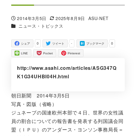
2014年3月5日
2025年8月9日
ASU-NET
投稿日
更新日
著
カテゴリー
ニュース・トピックス
者
0
-
0
シェア
ツイート
ブックマーク
LINE
Pocket
Pinterest
http://www.asahi.com/articles/ASG347Q
K1G34UHBI04H.html
朝日新聞 2014年3月5日
写真・図版（省略）
ジュネーブの国連欧州本部で４日、世界の女性議
員の割合についての報告書を発表する列国議会同
盟（ＩＰＵ）のアンダース・ヨンソン事務局長＝