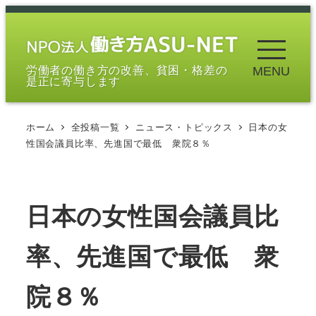
メ
イ
ン
労働者の働き方の改善、貧困・格差の
MENU
コ
是正に寄与します
ン
テ
ホーム
全投稿一覧
ニュース・トピックス
日本の女
ン
性国会議員比率、先進国で最低 衆院８％
ツ
へ
移
日本の女性国会議員比
動
率、先進国で最低 衆
院８％