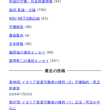
外国の労働・社会関連情報
(34)
論説-私論・公論
(793)
ASU-NET活動記録
(63)
労働相談
(38)
書籍案内
(4)
文化情報
(36)
脇田滋の連続エッセイ
(98)
森岡孝二の連続エッセイ
(351)
最近の投稿
第98回 イタリア派遣労働者の権利（2）労働協約・民主
的参加
2026年7月25日
第97回 イタリア派遣労働者の権利（1）立法・司法を中
心に