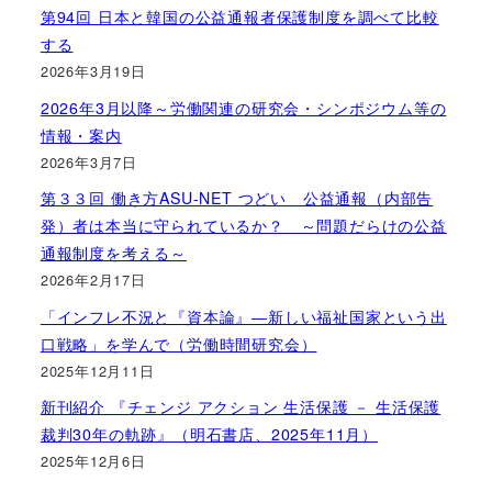
第94回 日本と韓国の公益通報者保護制度を調べて比較
する
2026年3月19日
2026年3月以降～労働関連の研究会・シンポジウム等の
情報・案内
2026年3月7日
第３３回 働き方ASU-NET つどい 公益通報（内部告
発）者は本当に守られているか？ ～問題だらけの公益
通報制度を考える～
2026年2月17日
「インフレ不況と『資本論』―新しい福祉国家という出
口戦略」を学んで（労働時間研究会）
2025年12月11日
新刊紹介 『チェンジ アクション 生活保護 － 生活保護
裁判30年の軌跡』（明石書店、2025年11月）
2025年12月6日