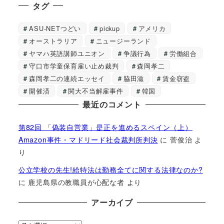
タグ
ASU-NETつどい
pickup
アメリカ
オーストラリア
ニュージーランド
ヤマハ英語講師ユニオン
争議行為
労働組合
守口市学童保育雇い止め裁判
森岡孝二
森岡孝二の連続エッセイ
脇田滋
賃金窃盗
開催済
関大不当解雇事件
韓国
最近のコメント
第82回 「偽装自営業」是正を進めるスペイン（上）
Amazon事件・マドリード社会裁判所判決
に
菅俊治
よ
り
公立学校の先生!給特法は勤務全てに関する法律なのか?
に
鹿児島県の教職員が心配な者
より
アーカイブ