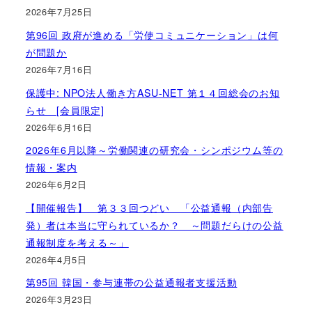
2026年7月25日
第96回 政府が進める「労使コミュニケーション」は何
が問題か
2026年7月16日
保護中: NPO法人働き方ASU-NET 第１４回総会のお知
らせ [会員限定]
2026年6月16日
2026年6月以降～労働関連の研究会・シンポジウム等の
情報・案内
2026年6月2日
【開催報告】 第３３回つどい 「公益通報（内部告
発）者は本当に守られているか？ ～問題だらけの公益
通報制度を考える～」
2026年4月5日
第95回 韓国・参与連帯の公益通報者支援活動
2026年3月23日