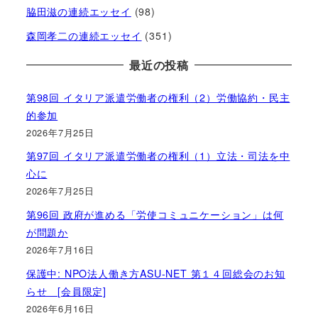
脇田滋の連続エッセイ
(98)
森岡孝二の連続エッセイ
(351)
最近の投稿
第98回 イタリア派遣労働者の権利（2）労働協約・民主
的参加
2026年7月25日
第97回 イタリア派遣労働者の権利（1）立法・司法を中
心に
2026年7月25日
第96回 政府が進める「労使コミュニケーション」は何
が問題か
2026年7月16日
保護中: NPO法人働き方ASU-NET 第１４回総会のお知
らせ [会員限定]
2026年6月16日