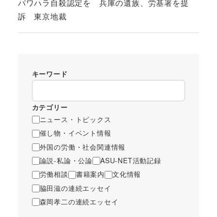
パワハラ自殺認定を 兵庫の遺族、労基署を提
訴 東京地裁
キーワード
カテゴリー
ニュース・トピックス
催し物・イベント情報
外国の労働・社会関連情報
論説-私論・公論
ASU-NET活動記録
労働相談
書籍案内
文化情報
脇田滋の連続エッセイ
森岡孝二の連続エッセイ