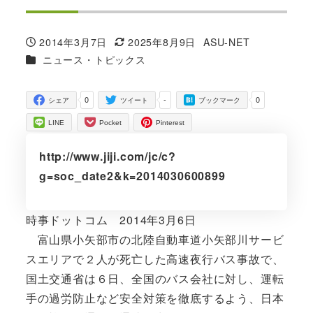
2014年3月7日
2025年8月9日
ASU-NET
投稿日
更新日
著
カテゴリー
ニュース・トピックス
者
0
-
0
シェア
ツイート
ブックマーク
LINE
Pocket
Pinterest
http://www.jiji.com/jc/c?
g=soc_date2&k=2014030600899
時事ドットコム 2014年3月6日
富山県小矢部市の北陸自動車道小矢部川サービ
スエリアで２人が死亡した高速夜行バス事故で、
国土交通省は６日、全国のバス会社に対し、運転
手の過労防止など安全対策を徹底するよう、日本