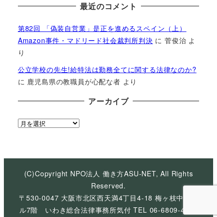
最近のコメント
第82回 「偽装自営業」是正を進めるスペイン（上）
Amazon事件・マドリード社会裁判所判決
に
菅俊治
よ
り
公立学校の先生!給特法は勤務全てに関する法律なのか?
に
鹿児島県の教職員が心配な者
より
アーカイブ
ア
ー
カ
イ
ブ
(C)Copyright NPO法人 働き方ASU-NET, All Rights
Reserved.
〒530-0047 大阪市北区西天満4丁目4-18 梅ヶ枝中央ビ
ル7階 いわき総合法律事務所気付 TEL 06-6809-4926