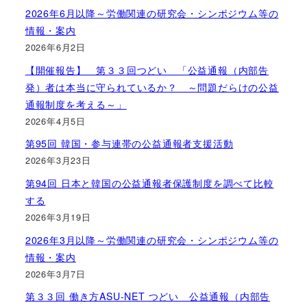
2026年6月以降～労働関連の研究会・シンポジウム等の
情報・案内
2026年6月2日
【開催報告】 第３３回つどい 「公益通報（内部告
発）者は本当に守られているか？ ～問題だらけの公益
通報制度を考える～」
2026年4月5日
第95回 韓国・参与連帯の公益通報者支援活動
2026年3月23日
第94回 日本と韓国の公益通報者保護制度を調べて比較
する
2026年3月19日
2026年3月以降～労働関連の研究会・シンポジウム等の
情報・案内
2026年3月7日
第３３回 働き方ASU-NET つどい 公益通報（内部告