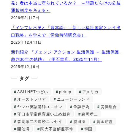
発）者は本当に守られているか？ ～問題だらけの公益
通報制度を考える～
2026年2月17日
「インフレ不況と『資本論』―新しい福祉国家という出
口戦略」を学んで（労働時間研究会）
2025年12月11日
新刊紹介 『チェンジ アクション 生活保護 － 生活保護
裁判30年の軌跡』（明石書店、2025年11月）
2025年12月6日
タグ
ASU-NETつどい
pickup
アメリカ
オーストラリア
ニュージーランド
ヤマハ英語講師ユニオン
争議行為
労働組合
守口市学童保育雇い止め裁判
森岡孝二
森岡孝二の連続エッセイ
脇田滋
賃金窃盗
開催済
関大不当解雇事件
韓国