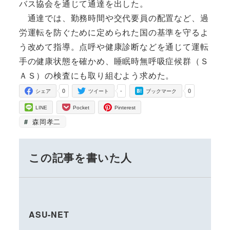
バス協会を通じて通達を出した。
通達では、勤務時間や交代要員の配置など、過
労運転を防ぐために定められた国の基準を守るよ
う改めて指導。点呼や健康診断などを通じて運転
手の健康状態を確かめ、睡眠時無呼吸症候群（Ｓ
ＡＳ）の検査にも取り組むよう求めた。
0
-
0
シェア
ツイート
ブックマーク
LINE
Pocket
Pinterest
森岡孝二
この記事を書いた人
ASU-NET