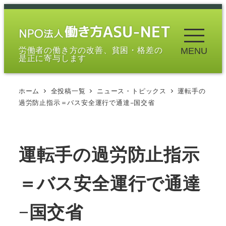
メ
イ
ン
労働者の働き方の改善、貧困・格差の
MENU
コ
是正に寄与します
ン
テ
ホーム
全投稿一覧
ニュース・トピックス
運転手の
ン
過労防止指示＝バス安全運行で通達−国交省
ツ
へ
移
運転手の過労防止指示
動
＝バス安全運行で通達
−国交省