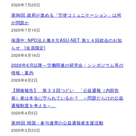
2026年7月25日
第96回 政府が進める「労使コミュニケーション」は何
が問題か
2026年7月16日
保護中: NPO法人働き方ASU-NET 第１４回総会のお知
らせ [会員限定]
2026年6月16日
2026年6月以降～労働関連の研究会・シンポジウム等の
情報・案内
2026年6月2日
【開催報告】 第３３回つどい 「公益通報（内部告
発）者は本当に守られているか？ ～問題だらけの公益
通報制度を考える～」
2026年4月5日
第95回 韓国・参与連帯の公益通報者支援活動
2026年3月23日