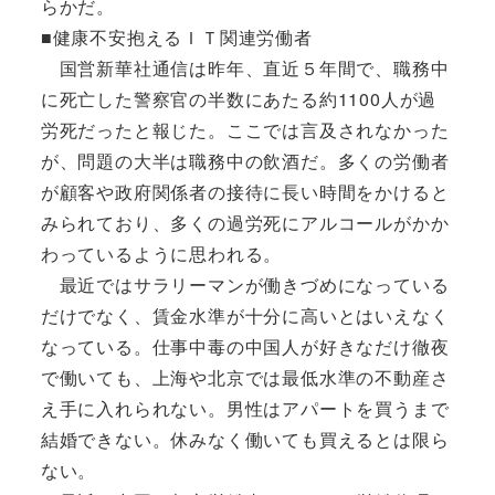
らかだ。
■健康不安抱えるＩＴ関連労働者
国営新華社通信は昨年、直近５年間で、職務中
に死亡した警察官の半数にあたる約1100人が過
労死だったと報じた。ここでは言及されなかった
が、問題の大半は職務中の飲酒だ。多くの労働者
が顧客や政府関係者の接待に長い時間をかけると
みられており、多くの過労死にアルコールがかか
わっているように思われる。
最近ではサラリーマンが働きづめになっている
だけでなく、賃金水準が十分に高いとはいえなく
なっている。仕事中毒の中国人が好きなだけ徹夜
で働いても、上海や北京では最低水準の不動産さ
え手に入れられない。男性はアパートを買うまで
結婚できない。休みなく働いても買えるとは限ら
ない。