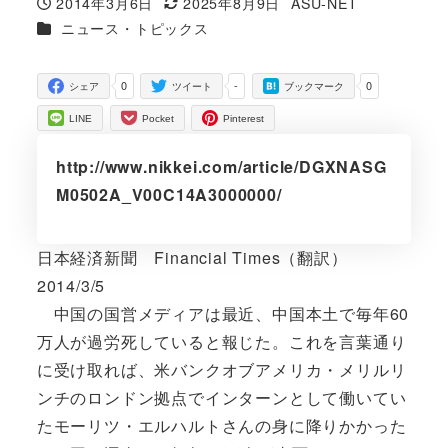
2014年3月6日
2025年8月9日
ASU-NET
投稿日
更新日
著
カテゴリー
ニュース・トピックス
者
0
-
0
シェア
ツイート
ブックマーク
LINE
Pocket
Pinterest
http://www.nikkei.com/article/DGXNASG
M0502A_V00C14A3000000/
日本経済新聞 Financial Times（翻訳）
2014/3/5
中国の国営メディアは最近、中国本土で毎年60
万人が過労死していると報じた。これを言葉通り
に受け取れば、米バンクオブアメリカ・メリルリ
ンチのロンドン拠点でインターンとして働いてい
たモーリツ・エルハルトさんの身に降りかかった