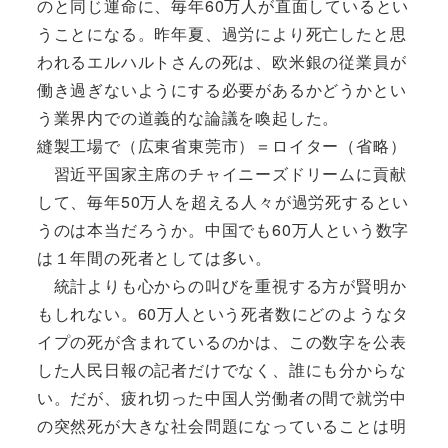
のと同じ運命に、毎年60万人が直面しているとい
うことになる。昨年夏、過労により死亡したと思
われるエルハルトさんの死は、欧米銀の従業員が
働き過ぎないようにする必要があるかどうかとい
う業界内での道義的な論議を喚起した。
縫製工場で（広東省東莞市）＝ロイター（省略）
習近平国家主席のチャイニーズドリームに貢献
して、毎年50万人を超える人々が過労死するとい
うのは本当だろうか。中国でも60万人という数字
は１年間の死者としては多い。
統計よりも心からの叫びを重視する方が賢明か
もしれない。60万人という死者数にどのようなタ
イプの死が含まれているのかは、この数字を公表
した人民日報の記者だけでなく、誰にも分からな
い。だが、疲れ切った中国人労働者の間で就労中
の突然死が大きな社会問題になっていることは明