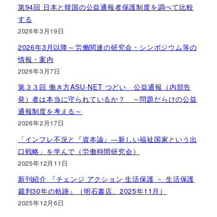
第94回 日本と韓国の公益通報者保護制度を調べて比較
する
2026年3月19日
2026年3月以降～労働関連の研究会・シンポジウム等の
情報・案内
2026年3月7日
第３３回 働き方ASU-NET つどい 公益通報（内部告
発）者は本当に守られているか？ ～問題だらけの公益
通報制度を考える～
2026年2月17日
「インフレ不況と『資本論』―新しい福祉国家という出
口戦略」を学んで（労働時間研究会）
2025年12月11日
新刊紹介 『チェンジ アクション 生活保護 － 生活保護
裁判30年の軌跡』（明石書店、2025年11月）
2025年12月6日