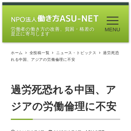
メ
イ
ン
労働者の働き方の改善、貧困・格差の
MENU
コ
是正に寄与します
ン
テ
ホーム
全投稿一覧
ニュース・トピックス
過労死恐
ン
れる中国、アジアの労働倫理に不安
ツ
へ
移
過労死恐れる中国、ア
動
ジアの労働倫理に不安