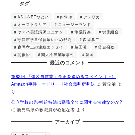
タグ
ASU-NETつどい
pickup
アメリカ
オーストラリア
ニュージーランド
ヤマハ英語講師ユニオン
争議行為
労働組合
守口市学童保育雇い止め裁判
森岡孝二
森岡孝二の連続エッセイ
脇田滋
賃金窃盗
開催済
関大不当解雇事件
韓国
最近のコメント
第82回 「偽装自営業」是正を進めるスペイン（上）
Amazon事件・マドリード社会裁判所判決
に
菅俊治
よ
り
公立学校の先生!給特法は勤務全てに関する法律なのか?
に
鹿児島県の教職員が心配な者
より
アーカイブ