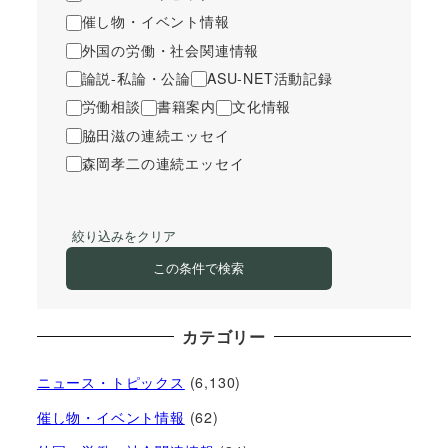
催し物・イベント情報
外国の労働・社会関連情報
論説-私論・公論
ASU-NET活動記録
労働相談
書籍案内
文化情報
脇田滋の連続エッセイ
森岡孝二の連続エッセイ
絞り込みをクリア
この条件で検索
カテゴリー
ニュース・トピックス
(6,130)
催し物・イベント情報
(62)