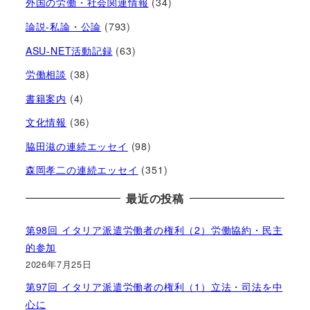
外国の労働・社会関連情報
(34)
論説-私論・公論
(793)
ASU-NET活動記録
(63)
労働相談
(38)
書籍案内
(4)
文化情報
(36)
脇田滋の連続エッセイ
(98)
森岡孝二の連続エッセイ
(351)
最近の投稿
第98回 イタリア派遣労働者の権利（2）労働協約・民主
的参加
2026年7月25日
第97回 イタリア派遣労働者の権利（1）立法・司法を中
心に