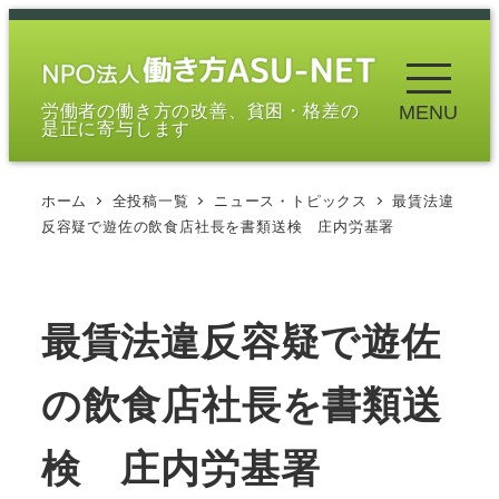
メ
イ
ン
労働者の働き方の改善、貧困・格差の
MENU
コ
是正に寄与します
ン
テ
ホーム
全投稿一覧
ニュース・トピックス
最賃法違
ン
反容疑で遊佐の飲食店社長を書類送検 庄内労基署
ツ
へ
移
最賃法違反容疑で遊佐
動
の飲食店社長を書類送
検 庄内労基署