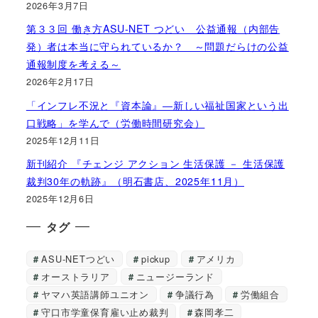
2026年3月7日
第３３回 働き方ASU-NET つどい 公益通報（内部告
発）者は本当に守られているか？ ～問題だらけの公益
通報制度を考える～
2026年2月17日
「インフレ不況と『資本論』―新しい福祉国家という出
口戦略」を学んで（労働時間研究会）
2025年12月11日
新刊紹介 『チェンジ アクション 生活保護 － 生活保護
裁判30年の軌跡』（明石書店、2025年11月）
2025年12月6日
タグ
ASU-NETつどい
pickup
アメリカ
オーストラリア
ニュージーランド
ヤマハ英語講師ユニオン
争議行為
労働組合
守口市学童保育雇い止め裁判
森岡孝二