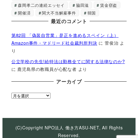
森岡孝二の連続エッセイ
脇田滋
賃金窃盗
開催済
関大不当解雇事件
韓国
最近のコメント
第82回 「偽装自営業」是正を進めるスペイン（上）
Amazon事件・マドリード社会裁判所判決
に
菅俊治
よ
り
公立学校の先生!給特法は勤務全てに関する法律なのか?
に
鹿児島県の教職員が心配な者
より
アーカイブ
ア
ー
カ
イ
ブ
(C)Copyright NPO法人 働き方ASU-NET, All Rights
Reserved.