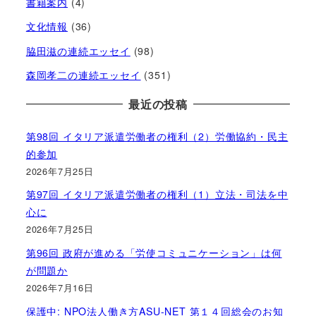
書籍案内
(4)
文化情報
(36)
脇田滋の連続エッセイ
(98)
森岡孝二の連続エッセイ
(351)
最近の投稿
第98回 イタリア派遣労働者の権利（2）労働協約・民主
的参加
2026年7月25日
第97回 イタリア派遣労働者の権利（1）立法・司法を中
心に
2026年7月25日
第96回 政府が進める「労使コミュニケーション」は何
が問題か
2026年7月16日
保護中: NPO法人働き方ASU-NET 第１４回総会のお知