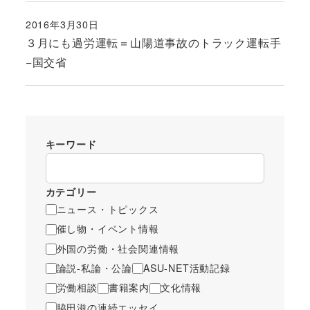
2016年3月30日
投稿日
３月にも過労運転＝山陽道事故のトラック運転手
−国交省
キーワード
カテゴリー
ニュース・トピックス
催し物・イベント情報
外国の労働・社会関連情報
論説-私論・公論
ASU-NET活動記録
労働相談
書籍案内
文化情報
脇田滋の連続エッセイ