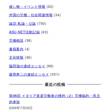
催し物・イベント情報
(62)
外国の労働・社会関連情報
(34)
論説-私論・公論
(793)
ASU-NET活動記録
(63)
労働相談
(38)
書籍案内
(4)
文化情報
(36)
脇田滋の連続エッセイ
(98)
森岡孝二の連続エッセイ
(351)
最近の投稿
第98回 イタリア派遣労働者の権利（2）労働協約・民主
的参加
2026年7月25日