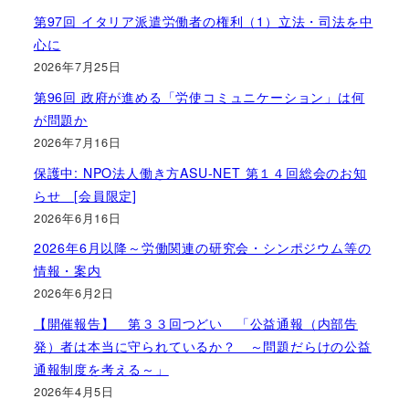
第97回 イタリア派遣労働者の権利（1）立法・司法を中
心に
2026年7月25日
第96回 政府が進める「労使コミュニケーション」は何
が問題か
2026年7月16日
保護中: NPO法人働き方ASU-NET 第１４回総会のお知
らせ [会員限定]
2026年6月16日
2026年6月以降～労働関連の研究会・シンポジウム等の
情報・案内
2026年6月2日
【開催報告】 第３３回つどい 「公益通報（内部告
発）者は本当に守られているか？ ～問題だらけの公益
通報制度を考える～」
2026年4月5日