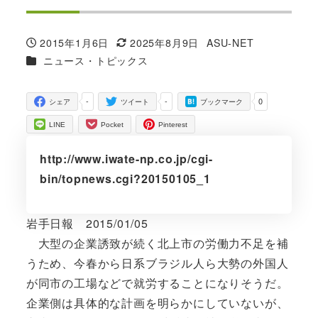
2015年1月6日
2025年8月9日
ASU-NET
投稿日
更新日
著
カテゴリー
ニュース・トピックス
者
-
-
0
シェア
ツイート
ブックマーク
LINE
Pocket
Pinterest
http://www.iwate-np.co.jp/cgi-
bin/topnews.cgi?20150105_1
岩手日報 2015/01/05
大型の企業誘致が続く北上市の労働力不足を補
うため、今春から日系ブラジル人ら大勢の外国人
が同市の工場などで就労することになりそうだ。
企業側は具体的な計画を明らかにしていないが、