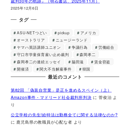
裁判30年の軌跡』（明石書店、2025年11月）
2025年12月6日
タグ
ASU-NETつどい
pickup
アメリカ
オーストラリア
ニュージーランド
ヤマハ英語講師ユニオン
争議行為
労働組合
守口市学童保育雇い止め裁判
森岡孝二
森岡孝二の連続エッセイ
脇田滋
賃金窃盗
開催済
関大不当解雇事件
韓国
最近のコメント
第82回 「偽装自営業」是正を進めるスペイン（上）
Amazon事件・マドリード社会裁判所判決
に
菅俊治
よ
り
公立学校の先生!給特法は勤務全てに関する法律なのか?
に
鹿児島県の教職員が心配な者
より