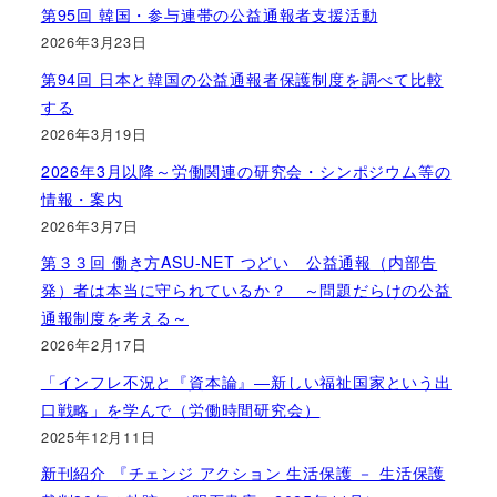
第95回 韓国・参与連帯の公益通報者支援活動
2026年3月23日
第94回 日本と韓国の公益通報者保護制度を調べて比較
する
2026年3月19日
2026年3月以降～労働関連の研究会・シンポジウム等の
情報・案内
2026年3月7日
第３３回 働き方ASU-NET つどい 公益通報（内部告
発）者は本当に守られているか？ ～問題だらけの公益
通報制度を考える～
2026年2月17日
「インフレ不況と『資本論』―新しい福祉国家という出
口戦略」を学んで（労働時間研究会）
2025年12月11日
新刊紹介 『チェンジ アクション 生活保護 － 生活保護