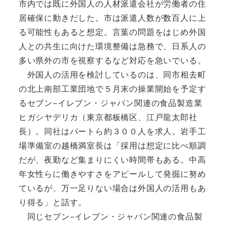
市内では既に外国人の人材派遣会社が労働者の住
居確保に動きだした。市は派遣人数が数百人に上
る可能性もあると想定。言葉の問題をはじめ外国
人との共生に向けた環境整備は急務で、日系人の
多い県外の市を視察するなど対応を急いでいる。
外国人の活用を検討しているのは、同市相去町
の北上南部工業団地で５月末の操業開始を予定す
るセブン−イレブン・ジャパン関連の食品製造業
ヒガシヤデリカ（東京都板橋区、江戸龍太郎社
長）。同社はパートら約３００人を求人。岩手工
場準備室の越橋満室長は「採用は想定に比べ順調
だが、夜勤など集まりにくい時間帯もある。中高
年女性らに働きやすさをアピールして発掘に努め
ているが、万一足りない場合は外国人の活用もあ
り得る」と話す。
同じセブン−イレブン・ジャパン関連の食品製