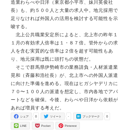
造業わらべや日洋（東京都小平市、妹川英俊社
長）も、約５００人と大量の求人中。地元採用で
足りなければ外国人の活用を検討する可能性を示
唆する。
北上公共職業安定所によると、北上市の昨年１
１月の有効求人倍率は１・８７倍。管外からの求
人を含む実質的な倍率は２倍を超す可能性もあ
り、地元採用は既に頭打ちの状態だ。
そこで群馬県伊勢崎市の業務請負・人材派遣業
晃和（斉藤和浩社長）が、北上市への外国人派遣
に向けた準備を進める。現在はヒガシヤデリカに
７０〜１００人の派遣を想定し、市内各地でアパ
ートなどを確保。今後、わらべや日洋から依頼が
あれば増員する考えだ。
0
-
0
シェア
ツイート
ブックマーク
LINE
Pocket
Pinterest