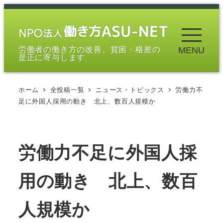
メ
イ
ン
労働者の働き方の改善、貧困・格差の
MENU
コ
是正に寄与します
ン
テ
ホーム
全投稿一覧
ニュース・トピックス
労働力不
ン
足に外国人採用の動き 北上、数百人規模か
ツ
へ
移
労働力不足に外国人採
動
用の動き 北上、数百
人規模か