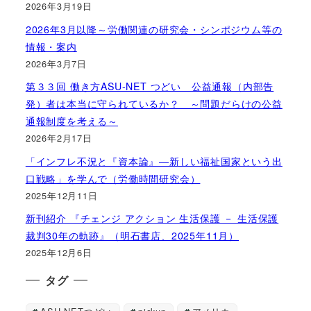
2026年3月19日
2026年3月以降～労働関連の研究会・シンポジウム等の
情報・案内
2026年3月7日
第３３回 働き方ASU-NET つどい 公益通報（内部告
発）者は本当に守られているか？ ～問題だらけの公益
通報制度を考える～
2026年2月17日
「インフレ不況と『資本論』―新しい福祉国家という出
口戦略」を学んで（労働時間研究会）
2025年12月11日
新刊紹介 『チェンジ アクション 生活保護 － 生活保護
裁判30年の軌跡』（明石書店、2025年11月）
2025年12月6日
タグ