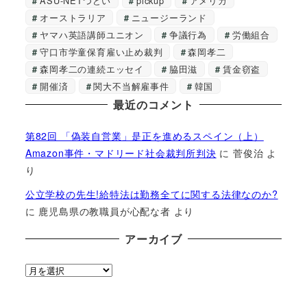
ASU-NETつどい
pickup
アメリカ
オーストラリア
ニュージーランド
ヤマハ英語講師ユニオン
争議行為
労働組合
守口市学童保育雇い止め裁判
森岡孝二
森岡孝二の連続エッセイ
脇田滋
賃金窃盗
開催済
関大不当解雇事件
韓国
最近のコメント
第82回 「偽装自営業」是正を進めるスペイン（上）
Amazon事件・マドリード社会裁判所判決
に
菅俊治
よ
り
公立学校の先生!給特法は勤務全てに関する法律なのか?
に
鹿児島県の教職員が心配な者
より
アーカイブ
ア
ー
カ