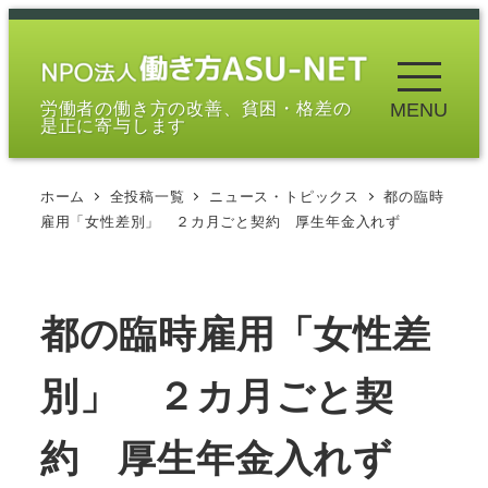
メ
イ
ン
労働者の働き方の改善、貧困・格差の
MENU
コ
是正に寄与します
ン
テ
ホーム
全投稿一覧
ニュース・トピックス
都の臨時
ン
雇用「女性差別」 ２カ月ごと契約 厚生年金入れず
ツ
へ
移
都の臨時雇用「女性差
動
別」 ２カ月ごと契
約 厚生年金入れず