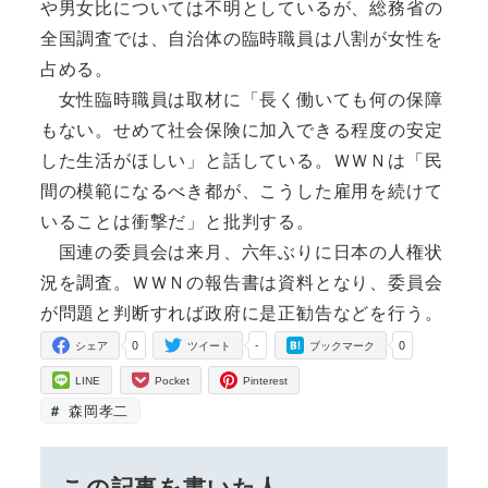
や男女比については不明としているが、総務省の
全国調査では、自治体の臨時職員は八割が女性を
占める。
女性臨時職員は取材に「長く働いても何の保障
もない。せめて社会保険に加入できる程度の安定
した生活がほしい」と話している。ＷＷＮは「民
間の模範になるべき都が、こうした雇用を続けて
いることは衝撃だ」と批判する。
国連の委員会は来月、六年ぶりに日本の人権状
況を調査。ＷＷＮの報告書は資料となり、委員会
が問題と判断すれば政府に是正勧告などを行う。
0
-
0
シェア
ツイート
ブックマーク
LINE
Pocket
Pinterest
森岡孝二
この記事を書いた人