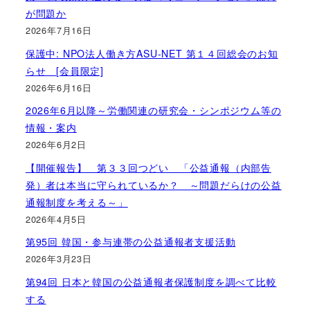
が問題か
2026年7月16日
保護中: NPO法人働き方ASU-NET 第１４回総会のお知
らせ [会員限定]
2026年6月16日
2026年6月以降～労働関連の研究会・シンポジウム等の
情報・案内
2026年6月2日
【開催報告】 第３３回つどい 「公益通報（内部告
発）者は本当に守られているか？ ～問題だらけの公益
通報制度を考える～」
2026年4月5日
第95回 韓国・参与連帯の公益通報者支援活動
2026年3月23日
第94回 日本と韓国の公益通報者保護制度を調べて比較
する