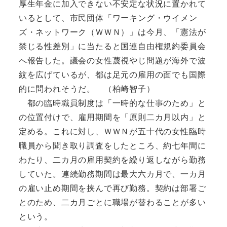
厚生年金に加入できない不安定な状況に置かれて
いるとして、市民団体「ワーキング・ウイメン
ズ・ネットワーク（ＷＷＮ）」は今月、「憲法が
禁じる性差別」に当たると国連自由権規約委員会
へ報告した。議会の女性蔑視やじ問題が海外で波
紋を広げているが、都は足元の雇用の面でも国際
的に問われそうだ。 （柏崎智子）
都の臨時職員制度は「一時的な仕事のため」と
の位置付けで、雇用期間を「原則二カ月以内」と
定める。これに対し、ＷＷＮが五十代の女性臨時
職員から聞き取り調査をしたところ、約七年間に
わたり、二カ月の雇用契約を繰り返しながら勤務
していた。連続勤務期間は最大六カ月で、一カ月
の雇い止め期間を挟んで再び勤務。契約は部署ご
とのため、二カ月ごとに職場が替わることが多い
という。