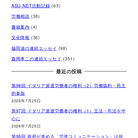
ASU-NET活動記録
(63)
労働相談
(38)
書籍案内
(4)
文化情報
(36)
脇田滋の連続エッセイ
(98)
森岡孝二の連続エッセイ
(351)
最近の投稿
第98回 イタリア派遣労働者の権利（2）労働協約・民主
的参加
2026年7月25日
第97回 イタリア派遣労働者の権利（1）立法・司法を中
心に
2026年7月25日
第96回 政府が進める「労使コミュニケーション」は何