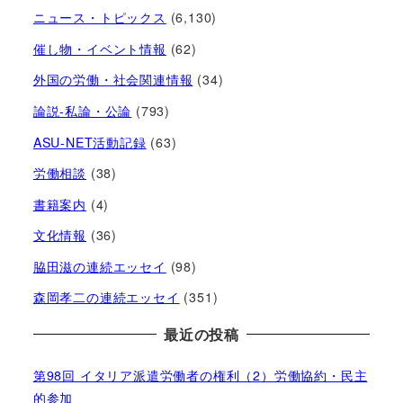
ニュース・トピックス
(6,130)
催し物・イベント情報
(62)
外国の労働・社会関連情報
(34)
論説-私論・公論
(793)
ASU-NET活動記録
(63)
労働相談
(38)
書籍案内
(4)
文化情報
(36)
脇田滋の連続エッセイ
(98)
森岡孝二の連続エッセイ
(351)
最近の投稿
第98回 イタリア派遣労働者の権利（2）労働協約・民主
的参加