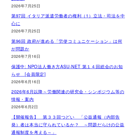
2026年7月25日
第97回 イタリア派遣労働者の権利（1）立法・司法を中
心に
2026年7月25日
第96回 政府が進める「労使コミュニケーション」は何
が問題か
2026年7月16日
保護中: NPO法人働き方ASU-NET 第１４回総会のお知
らせ [会員限定]
2026年6月16日
2026年6月以降～労働関連の研究会・シンポジウム等の
情報・案内
2026年6月2日
【開催報告】 第３３回つどい 「公益通報（内部告
発）者は本当に守られているか？ ～問題だらけの公益
通報制度を考える～」