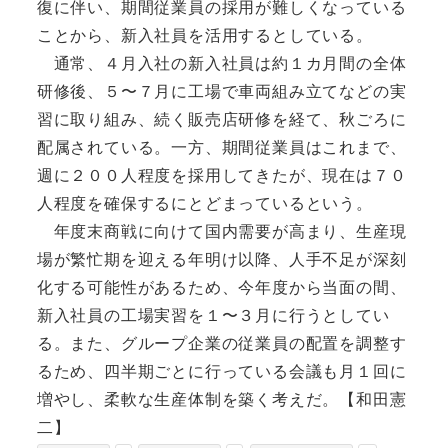
復に伴い、期間従業員の採用が難しくなっている
ことから、新入社員を活用するとしている。
通常、４月入社の新入社員は約１カ月間の全体
研修後、５〜７月に工場で車両組み立てなどの実
習に取り組み、続く販売店研修を経て、秋ごろに
配属されている。一方、期間従業員はこれまで、
週に２００人程度を採用してきたが、現在は７０
人程度を確保するにとどまっているという。
年度末商戦に向けて国内需要が高まり、生産現
場が繁忙期を迎える年明け以降、人手不足が深刻
化する可能性があるため、今年度から当面の間、
新入社員の工場実習を１〜３月に行うとしてい
る。また、グループ企業の従業員の配置を調整す
るため、四半期ごとに行っている会議も月１回に
増やし、柔軟な生産体制を築く考えだ。【和田憲
二】