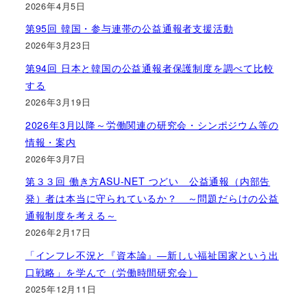
2026年4月5日
第95回 韓国・参与連帯の公益通報者支援活動
2026年3月23日
第94回 日本と韓国の公益通報者保護制度を調べて比較
する
2026年3月19日
2026年3月以降～労働関連の研究会・シンポジウム等の
情報・案内
2026年3月7日
第３３回 働き方ASU-NET つどい 公益通報（内部告
発）者は本当に守られているか？ ～問題だらけの公益
通報制度を考える～
2026年2月17日
「インフレ不況と『資本論』―新しい福祉国家という出
口戦略」を学んで（労働時間研究会）
2025年12月11日