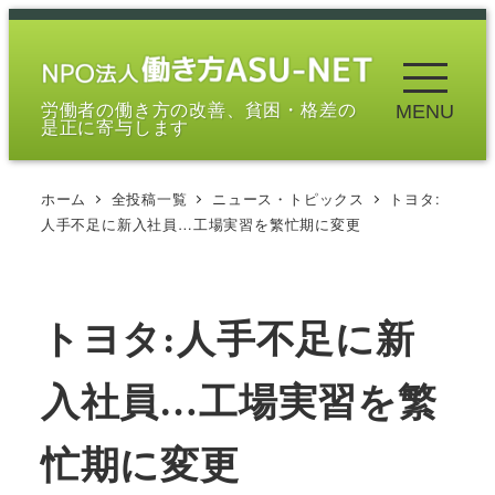
メ
イ
ン
労働者の働き方の改善、貧困・格差の
MENU
コ
是正に寄与します
ン
テ
ホーム
全投稿一覧
ニュース・トピックス
トヨタ:
ン
人手不足に新入社員…工場実習を繁忙期に変更
ツ
へ
移
トヨタ:人手不足に新
動
入社員…工場実習を繁
忙期に変更