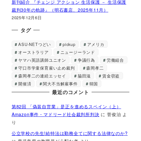
新刊紹介 『チェンジ アクション 生活保護 － 生活保護
裁判30年の軌跡』（明石書店、2025年11月）
2025年12月6日
タグ
ASU-NETつどい
pickup
アメリカ
オーストラリア
ニュージーランド
ヤマハ英語講師ユニオン
争議行為
労働組合
守口市学童保育雇い止め裁判
森岡孝二
森岡孝二の連続エッセイ
脇田滋
賃金窃盗
開催済
関大不当解雇事件
韓国
最近のコメント
第82回 「偽装自営業」是正を進めるスペイン（上）
Amazon事件・マドリード社会裁判所判決
に
菅俊治
よ
り
公立学校の先生!給特法は勤務全てに関する法律なのか?
に
鹿児島県の教職員が心配な者
より